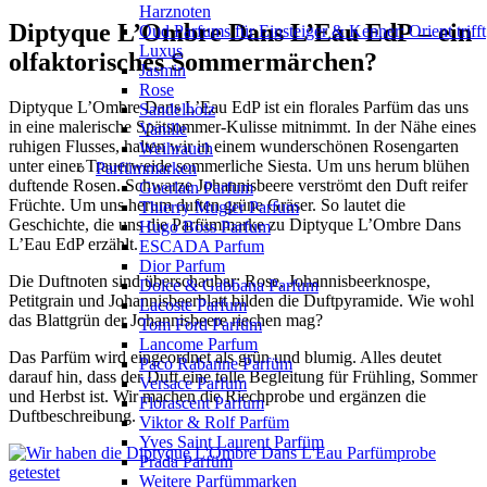
Harznoten
Diptyque L’Ombre Dans L’Eau EdP – ein
Oud Parfums für Einsteiger & Kenner: Orient trifft
Luxus
olfaktorisches Sommermärchen?
Jasmin
Rose
Diptyque L’Ombre Dans L’Eau EdP ist ein florales Parfüm das uns
Sandelholz
in eine malerische Spätsommer-Kulisse mitnimmt. In der Nähe eines
Vanille
ruhigen Flusses, halten wir in einem wunderschönen Rosengarten
Weihrauch
unter einer Trauerweide sommerliche Siesta. Um uns herum blühen
Parfümmarken
duftende Rosen. Schwarze Johannisbeere verströmt den Duft reifer
Guerlain Parfum
Früchte. Um uns herum duften grüne Gräser. So lautet die
Thierry Mugler Parfum
Geschichte, die uns die Parfümmarke zu Diptyque L’Ombre Dans
Hugo Boss Parfum
L’Eau EdP erzählt.
ESCADA Parfum
Dior Parfum
Die Duftnoten sind überschaubar: Rose, Johannisbeerknospe,
Dolce & Gabbana Parfum
Petitgrain und Johannisbeerblatt bilden die Duftpyramide. Wie wohl
Lacoste Parfum
das Blattgrün der Johannisbeere riechen mag?
Tom Ford Parfüm
Lancome Parfum
Das Parfüm wird eingeordnet als grün und blumig. Alles deutet
Paco Rabanne Parfüm
darauf hin, dass der Duft eine tolle Begleitung für Frühling, Sommer
Versace Parfum
und Herbst ist. Wir machen die Riechprobe und ergänzen die
Florascent Parfum
Duftbeschreibung.
Viktor & Rolf Parfüm
Yves Saint Laurent Parfüm
Prada Parfüm
Weitere Parfümmarken