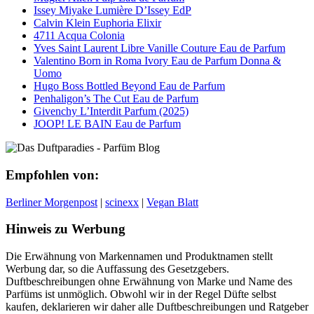
Issey Miyake Lumière D’Issey EdP
Calvin Klein Euphoria Elixir
4711 Acqua Colonia
Yves Saint Laurent Libre Vanille Couture Eau de Parfum
Valentino Born in Roma Ivory Eau de Parfum Donna &
Uomo
Hugo Boss Bottled Beyond Eau de Parfum
Penhaligon’s The Cut Eau de Parfum
Givenchy L’Interdit Parfum (2025)
JOOP! LE BAIN Eau de Parfum
Empfohlen von:
Berliner Morgenpost
|
scinexx
|
Vegan Blatt
Hinweis zu Werbung
Die Erwähnung von Markennamen und Produktnamen stellt
Werbung dar, so die Auffassung des Gesetzgebers.
Duftbeschreibungen ohne Erwähnung von Marke und Name des
Parfüms ist unmöglich. Obwohl wir in der Regel Düfte selbst
kaufen, deklarieren wir daher alle Duftbeschreibungen und Ratgeber