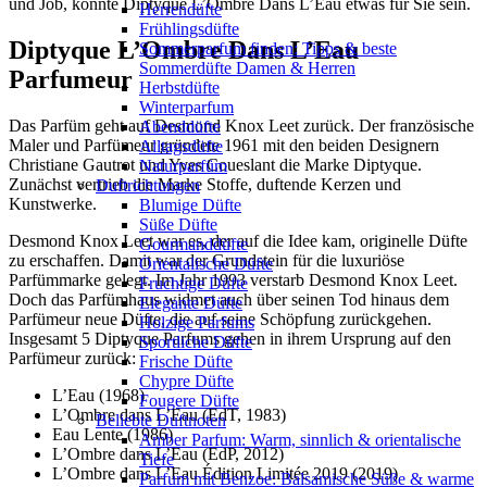
und Job, könnte Diptyque L’Ombre Dans L’Eau etwas für Sie sein.
Herrendüfte
Frühlingsdüfte
Diptyque L’Ombre Dans L’Eau
Sommerparfum finden: Tipps & beste
Sommerdüfte Damen & Herren
Parfumeur
Herbstdüfte
Winterparfum
Das Parfüm geht auf Desmond Knox Leet zurück. Der französische
Abenddüfte
Maler und Parfümeur gründete 1961 mit den beiden Designern
Alltagsdüfte
Christiane Gautrot und Yves Coueslant die Marke Diptyque.
Naturparfüm
Zunächst vertrieb die Marke Stoffe, duftende Kerzen und
Duftrichtungen
Kunstwerke.
Blumige Düfte
Süße Düfte
Desmond Knox Leet war es, der auf die Idee kam, originelle Düfte
Gourmanddüfte
zu erschaffen. Damit war der Grundstein für die luxuriöse
Orientalische Düfte
Parfümmarke gelegt. Im Jahr 1993 verstarb Desmond Knox Leet.
Fruchtige Düfte
Doch das Parfümhaus widmet auch über seinen Tod hinaus dem
Elegante Düfte
Parfümeur neue Düfte, die auf seine Schöpfung zurückgehen.
Holzige Parfums
Insgesamt 5 Diptyque Parfums gehen in ihrem Ursprung auf den
Sportliche Düfte
Parfümeur zurück:
Frische Düfte
Chypre Düfte
L’Eau (1968)
Fougere Düfte
L’Ombre dans L’Eau (EdT, 1983)
Beliebte Duftnoten
Eau Lente (1986)
Amber Parfum: Warm, sinnlich & orientalische
L’Ombre dans L’Eau (EdP, 2012)
Tiefe
L’Ombre dans L’Eau Édition Limitée 2019 (2019)
Parfum mit Benzoe: Balsamische Süße & warme