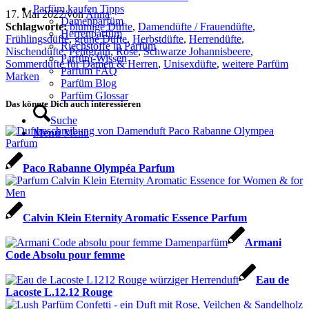
Parfüm kaufen Tipps
17. Mai 2022
/
von
Anna
Damenparfüm
Schlagworte:
blumige Düfte
,
Damendüfte / Frauendüfte
,
Herrenparfüm
Frühlingsdüfte
,
grüne Düfte
,
Herbstdüfte
,
Herrendüfte
,
Riechstoffe in Parfüm
Nischendüfte
,
Petitgrain
,
Rose
,
Schwarze Johannisbeere
,
Parfüm-Wissen
Sommerdüfte für Damen & Herren
,
Unisexdüfte
,
weitere Parfüm
Parfum FAQ
Marken
Parfüm Blog
Parfüm Glossar
Das könnte Dich auch interessieren
Suche
Menü
Menü
Paco Rabanne Olympéa Parfum
Calvin Klein Eternity Aromatic Essence Parfum
Armani
Code Absolu pour femme
Eau de
Lacoste L.12.12 Rouge