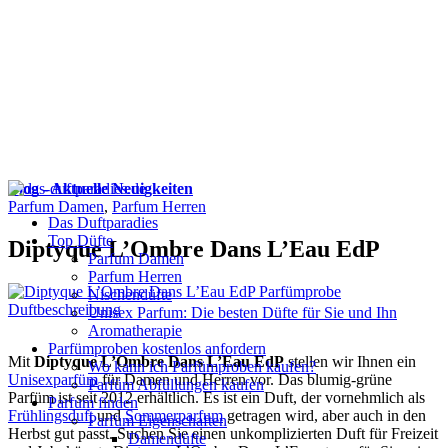
Blog - Aktuelle Neuigkeiten
Parfum Damen
,
Parfum Herren
Das Duftparadies
Top Düfte
Diptyque L’Ombre Dans L’Eau EdP
Parfum Damen
Parfum Herren
Nischendüfte
Unisex Parfum: Die besten Düfte für Sie und Ihn
Aromatherapie
Parfümproben kostenlos anfordern
Mit
Diptyque L’Ombre Dans L’Eau EdP
stellen wir Ihnen ein
Wo kann ich Parfümproben kaufen?
Unisexparfüm
für Damen und Herren vor. Das blumig-grüne
Parfüm Abfüllungen kaufen
Parfüm ist seit 2012 erhältlich. Es ist ein Duft, der vornehmlich als
Parfum finden
Frühlingsduft
und
Sommerparfum
getragen wird, aber auch in den
Parfüm Eigenschaften
Herbst gut passt. Suchen Sie einen unkomplizierten Duft für Freizeit
Damendüfte