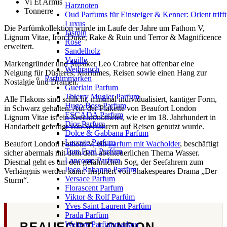
Vi Et Armis
Harznoten
Tonnerre
Oud Parfums für Einsteiger & Kenner: Orient trifft
Luxus
Die Parfümkollektion wurde im Laufe der Jahre um Fathom V,
Jasmin
Lignum Vitae, Iron Duke, Rake & Ruin und Terror & Magnificence
Rose
erweitert.
Sandelholz
Vanille
Markengründer und Musiker Leo Crabree hat offenbar eine
Weihrauch
Neigung für Düsteres, Maritimes, Reisen sowie einen Hang zur
Parfümmarken
Nostalgie und Dramen.
Guerlain Parfum
Thierry Mugler Parfum
Alle Flakons sind schlicht, minimal individualisiert, kantiger Form,
Hugo Boss Parfum
in Schwarz gehalten. Auf der Plakette von Beaufort London
ESCADA Parfum
Lignum Vitae ist ein Seechronometer, wie er im 18. Jahrhundert in
Dior Parfum
Handarbeit gefertigt von Seefahrern auf Reisen genutzt wurde.
Dolce & Gabbana Parfum
Lacoste Parfum
Beaufort London Fathom V, ein
Parfum mit Wacholder
, beschäftigt
Tom Ford Parfüm
sicher abermals mit dem dem abenteuerlichen Thema Wasser.
Lancome Parfum
Diesmal geht es um den gefährlichen Sog, der Seefahrern zum
Paco Rabanne Parfüm
Verhängnis werden kann. Inspiriert von Shakespeares Drama „Der
Versace Parfum
Sturm“.
Florascent Parfum
Viktor & Rolf Parfüm
Yves Saint Laurent Parfüm
Prada Parfüm
BEAUFORT LONDON
Weitere Parfümmarken