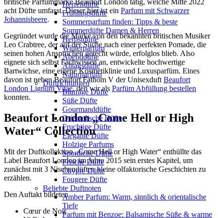
britische Parfümmarke Beaufort London tätig, welche Mitte 2022
Herrendüfte
acht Düfte umfasst. Dieser hier ist ein
Parfum mit Schwarzer
Frühlingsdüfte
Johannisbeere
.
Sommerparfum finden: Tipps & beste
Sommerdüfte Damen & Herren
Gegründet wurde die Marke von den bekannten britischen Musiker
Herbstdüfte
Leo Crabtree, der auf der Suche nach einer perfekten Pomade, die
Winterparfum
seinen hohen Ansprüchen gerecht würde, erfolglos blieb. Also
Abenddüfte
eignete sich selbst Fachwissen an, entwickelte hochwertige
Alltagsdüfte
Bartwichse, eine eigene Kosmetiklinie und Luxusparfüm. Eines
Naturparfüm
davon ist neben Beaufort Fathom V der Unisexduft
Beaufort
Duftrichtungen
London Lignum Vitae
, den wir als
Parfüm Abfüllung bestellen
Blumige Düfte
konnten.
Süße Düfte
Gourmanddüfte
Beaufort London „Come Hell or High
Orientalische Düfte
Fruchtige Düfte
Water“ Collection
Elegante Düfte
Holzige Parfums
Mit der Duftkollektion „Come Hell or High Water“ enthüllte das
Sportliche Düfte
Label Beaufort London im Jahre 2015 sein erstes Kapitel, um
Frische Düfte
zunächst mit 3 Nischendüften kleine olfaktorische Geschichten zu
Chypre Düfte
erzählen.
Fougere Düfte
Beliebte Duftnoten
Den Auftakt bildeten
Amber Parfum: Warm, sinnlich & orientalische
Tiefe
Cœur de Noir
Parfum mit Benzoe: Balsamische Süße & warme