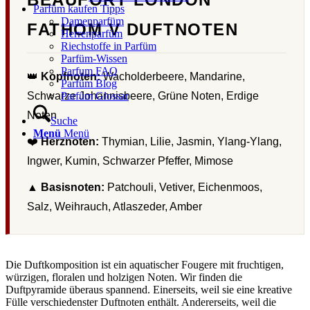
Parfüm kaufen Tipps
Damenparfüm
FATHOM V DUFTNOTEN
Herrenparfüm
Riechstoffe in Parfüm
Parfüm-Wissen
Parfum FAQ
👑
Kopfnoten:
Wacholderbeere, Mandarine,
Parfüm Blog
Schwarze Johannisbeere, Grüne Noten, Erdige
Parfüm Glossar
Noten
Suche
Menü
Menü
❤️
Herznoten:
Thymian, Lilie, Jasmin, Ylang-Ylang,
Ingwer, Kumin, Schwarzer Pfeffer, Mimose
▲
Basisnoten:
Patchouli, Vetiver, Eichenmoos,
Salz, Weihrauch, Atlaszeder, Amber
Die Duftkomposition ist ein aquatischer Fougere mit fruchtigen,
würzigen, floralen und holzigen Noten. Wir finden die
Duftpyramide überaus spannend. Einerseits, weil sie eine kreative
Fülle verschiedenster Duftnoten enthält. Andererseits, weil die