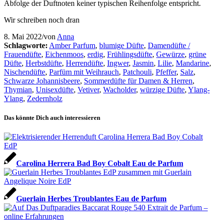
Abfolge der Duftnoten keiner typischen Reihenfolge entspricht.
Wir schreiben noch dran
8. Mai 2022
/
von
Anna
Schlagworte:
Amber Parfum
,
blumige Düfte
,
Damendüfte /
Frauendüfte
,
Eichenmoos
,
erdig
,
Frühlingsdüfte
,
Gewürze
,
grüne
Düfte
,
Herbstdüfte
,
Herrendüfte
,
Ingwer
,
Jasmin
,
Lilie
,
Mandarine
,
Nischendüfte
,
Parfüm mit Weihrauch
,
Patchouli
,
Pfeffer
,
Salz
,
Schwarze Johannisbeere
,
Sommerdüfte für Damen & Herren
,
Thymian
,
Unisexdüfte
,
Vetiver
,
Wacholder
,
würzige Düfte
,
Ylang-
Ylang
,
Zedernholz
Das könnte Dich auch interessieren
Carolina Herrera Bad Boy Cobalt Eau de Parfum
Guerlain Herbes Troublantes Eau de Parfum