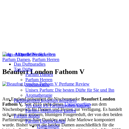
Blog - Aktuelle Neuigkeiten
Parfum Damen
,
Parfum Herren
Das Duftparadies
Top Düfte
Beaufort London Fathom V
Parfum Damen
Parfum Herren
Nischendüfte
Unisex Parfum: Die besten Düfte für Sie und Ihn
Aromatherapie
Aus England präsentiert die Nischenmarke
Beaufort London
Parfümproben kostenlos anfordern
Fathom V
. Seit 2016 steht dieses
Unisexparfüm
aus dem
Wo kann ich Parfümproben kaufen?
Nischenbereich für Damen und Herren zur Verfügung. Es handelt
Parfüm Abfüllungen kaufen
sich um einen grünern, blumigen Fougereduft, der von den beiden
Parfum finden
Parfümeurinnen Julie Dunkley und Julie Marlowe komponiert
Parfüm Eigenschaften
wurde. Bisher waren die beiden Damen ausschließlich für die
Damendüfte