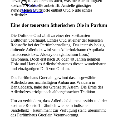
herzustellen. Andererseits auch, was die Nachhaltigkeit
kostbarer Rohstoffe anbetrifft. Anstelle günstiger
Suche
synthetischer Duftstoffe enthält Oud Nude echtes
Menü
Menü
Adlerholz.
Eine der teuersten ätherischen Öle in Parfum
Die Duftnote Oud zählt zu einer der kostbarsten
Duftnoten überhaupt. Echtes Oud ist einer der teuersten
Rohstoffe bei der Parfümherstellung. Das intensiv holzig
duftende Adlerholz wird vom Adlerholzbaum (Aquilaria
malaccensis bzw. Aloexylon agallochum Lour.)
gewonnen. Doch erst nach 30 oder 40 Jahren nehmen
Holz und Harz des Adlerholzbaumes diesen wunderbaren
und einzigartigen Duft von Oud an.
Das Parfümhaus Guerlain gewinnt das ausgewählte
Adlerholz aus nachhaltigem Anbau aus Wäldern in
Bangladesch, nahe der Grenze zu Assam. Die Ernte des
Adlerholzes erfolgt nach althergebrachter Tradition.
Um zu verhindern, dass Adlerholzbäume ausstirbt und der
kostbare Rohstoff – ähnlich wie beim indischen
Sandelholz – kaum mehr zur Verfügung steht, übernimmt
das Parfümhaus Guerlain Verantwortung.