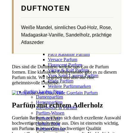
Parfümmarken
Guerlain Parfum
DUFTNOTEN
Thierry Mugler Parfum
Hugo Boss Parfum
ESCADA Parfum
Weiße Mandel, sinnliches Oud-Holz, Rose,
Dior Parfum
Dolce & Gabbana Parfum
Madagaskar-Vanille, Sandelholz, prächtige
Lacoste Parfum
Atlaszeder
Tom Ford Parfüm
Lancome Parfum
Paco Rabanne Parfüm
Versace Parfum
Florascent Parfum
Dies sind die Duftnoten, welche das Eau de Parfum
Viktor & Rolf Parfüm
formen. Eine klassische Duftpyramide gibt es zu diesem
Yves Saint Laurent Parfüm
Parfum nicht. Wir begeben uns also auf eine
Prada Parfüm
geheimnisvolle Duftreise.
Weitere Parfümmarken
Parfüm kaufen Tipps
Damenparfüm
Herrenparfüm
Parfüm mit echtem Adlerholz
Riechstoffe in Parfüm
Parfüm-Wissen
Guerlain Parfums zeichnen sich durch exzellente Auswahl
Parfum FAQ
hochwertiger Inhaltsstoffe aus. Dies ist einerseits wichtig,
Parfüm Blog
um Parfums in besonders hochwertiger Qualität
Parfüm Glossar