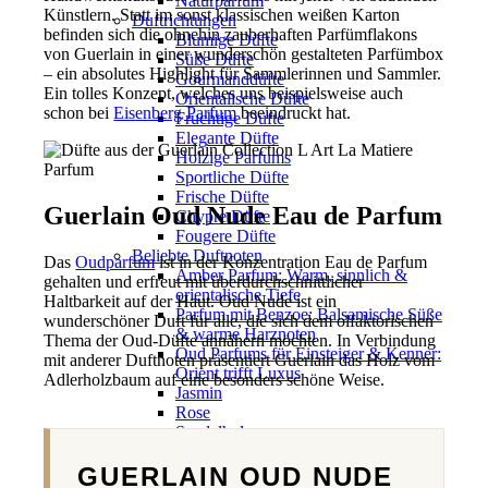
Naturparfüm
Künstlern. Statt im sonst klassischen weißen Karton
Duftrichtungen
befinden sich die ohnehin zauberhaften Parfümflakons
Blumige Düfte
von Guerlain in einer wunderschön gestalteten Parfümbox
Süße Düfte
– ein absolutes Highlight für Sammlerinnen und Sammler.
Gourmanddüfte
Ein tolles Konzept, welches uns beispielsweise auch
Orientalische Düfte
schon bei
Eisenberg Parfum
beeindruckt hat.
Fruchtige Düfte
Elegante Düfte
Holzige Parfums
Sportliche Düfte
Frische Düfte
Guerlain Oud Nude Eau de Parfum
Chypre Düfte
Fougere Düfte
Beliebte Duftnoten
Das
Oudparfum
ist in der Konzentration Eau de Parfum
Amber Parfum: Warm, sinnlich &
gehalten und erfreut mit überdurchschnittlicher
orientalische Tiefe
Haltbarkeit auf der Haut. Oud Nude ist ein
Parfum mit Benzoe: Balsamische Süße
wunderschöner Duft für alle, die sich dem olfaktorischen
& warme Harznoten
Thema der Oud-Düfte annähern möchten. In Verbindung
Oud Parfums für Einsteiger & Kenner:
mit anderer Duftnoten präsentiert Guerlain das Holz vom
Orient trifft Luxus
Adlerholzbaum auf eine besonders schöne Weise.
Jasmin
Rose
Sandelholz
Vanille
GUERLAIN OUD NUDE
Weihrauch