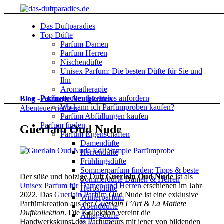
Das Duftparadies
Top Düfte
Parfum Damen
Parfum Herren
Nischendüfte
Unisex Parfum: Die besten Düfte für Sie und
Ihn
Aromatherapie
Parfümproben kostenlos anfordern
Blog - Aktuelle Neuigkeiten
Wo kann ich Parfümproben kaufen?
Abenteuer riechen
Parfüm Abfüllungen kaufen
Parfum finden
Guerlain Oud Nude
Parfüm Eigenschaften
Damendüfte
Herrendüfte
Frühlingsdüfte
Sommerparfum finden: Tipps & beste
Der süße und holzige Duft
Guerlain Oud Nude
ist als
Sommerdüfte Damen & Herren
Unisex Parfum für Damen und Herren
erschienen im Jahr
Herbstdüfte
2022. Das
Guerlain Parfüm
Oud Nude ist eine exklusive
Winterparfum
Parfümkreation aus der
Guerlain L’Art & La Matiere
Abenddüfte
Duftkollektion
. Die Kollektion vereint die
Alltagsdüfte
Handwerkskunst des Parfumeurs mit jener von bildenden