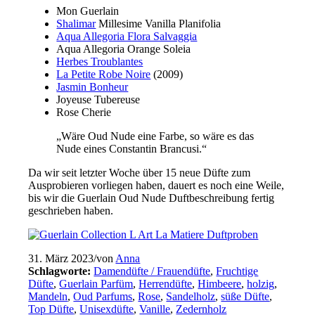
Mon Guerlain
Shalimar
Millesime Vanilla Planifolia
Aqua Allegoria Flora Salvaggia
Aqua Allegoria Orange Soleia
Herbes Troublantes
La Petite Robe Noire
(2009)
Jasmin Bonheur
Joyeuse Tubereuse
Rose Cherie
„Wäre Oud Nude eine Farbe, so wäre es das
Nude eines Constantin Brancusi.“
Da wir seit letzter Woche über 15 neue Düfte zum
Ausprobieren vorliegen haben, dauert es noch eine Weile,
bis wir die Guerlain Oud Nude Duftbeschreibung fertig
geschrieben haben.
31. März 2023
/
von
Anna
Schlagworte:
Damendüfte / Frauendüfte
,
Fruchtige
Düfte
,
Guerlain Parfüm
,
Herrendüfte
,
Himbeere
,
holzig
,
Mandeln
,
Oud Parfums
,
Rose
,
Sandelholz
,
süße Düfte
,
Top Düfte
,
Unisexdüfte
,
Vanille
,
Zedernholz