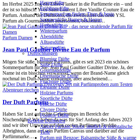
Herrendüfte
Im Herbst 2025 zog ein Libre-Flanker in die Parfümerie ein – und
Frühlingsdüfte
der ist so hübsch: Yves Saint Laurent Libre Vanille Couture Eau de
Sommerparfum finden: Tipps & beste
Parfum. Anhand der Duftnoten, die zweifelsfrei das neue YSL
Sommerdüfte Damen & Herren
Parfum als Gourmandduft auszeichnen, bekommt…
Herbstdüfte
Winterparfum
Abenddüfte
Parfum Damen
Alltagsdüfte
Naturparfüm
Jean Paul Gaultier Divine Eau de Parfum
Duftrichtungen
Blumige Düfte
Mögen Sie süße, blumige Parfums, gibt es seit 2023 ein schönes
Süße Düfte
Sommerparfum für Sie: Jean Paul Gaultier Gaultier Divine. Ja, der
Gourmanddüfte
Name ist ein bisschen verwirrend, wenn der Brand-Name gleich
Orientalische Düfte
nochmal im Duft-Name vorkommt, aber anscheinend…
Fruchtige Düfte
Elegante Düfte
Abenteuer riechen
Holzige Parfums
Sportliche Düfte
Der Duft Parfums
Frische Düfte
Chypre Düfte
Haben Sie Lust auf echte Geheimtipps im Bereich der
Fougere Düfte
Nischendüfte? Wir haben da was für Sie! Anfang des Jahres 2023
Beliebte Duftnoten
sind wir über Umwege auf den coolen Parfümeur Freddie
Amber Parfum: Warm, sinnlich & orientalische
Albrighton, dann auf sein Parfüm Canvas und darüber auf die
Tiefe
Parfümmarke…
Parfum mit Benzoe: Balsamische Süße & warme