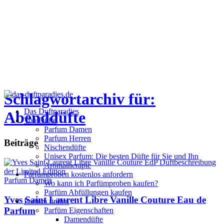
Schlagwortarchiv für:
Das Duftparadies
Abenddüfte
Top Düfte
Parfum Damen
Parfum Herren
Beiträge
Nischendüfte
Unisex Parfum: Die besten Düfte für Sie und Ihn
Aromatherapie
Parfümproben kostenlos anfordern
Parfum Damen
Wo kann ich Parfümproben kaufen?
Parfüm Abfüllungen kaufen
Yves Saint Laurent Libre Vanille Couture Eau de
Parfum finden
Parfum
Parfüm Eigenschaften
Damendüfte