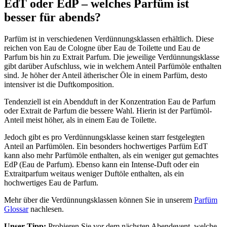
EdT oder EdP – welches Parfüm ist
besser für abends?
Parfüm ist in verschiedenen Verdünnungsklassen erhältlich. Diese
reichen von Eau de Cologne über Eau de Toilette und Eau de
Parfum bis hin zu Extrait Parfum. Die jeweilige Verdünnungsklasse
gibt darüber Aufschluss, wie in welchem Anteil Parfümöle enthalten
sind. Je höher der Anteil ätherischer Öle in einem Parfüm, desto
intensiver ist die Duftkomposition.
Tendenziell ist ein Abendduft in der Konzentration Eau de Parfum
oder Extrait de Parfum die bessere Wahl. Hierin ist der Parfümöl-
Anteil meist höher, als in einem Eau de Toilette.
Jedoch gibt es pro Verdünnungsklasse keinen starr festgelegten
Anteil an Parfümölen. Ein besonders hochwertiges Parfüm EdT
kann also mehr Parfümöle enthalten, als ein weniger gut gemachtes
EdP (Eau de Parfum). Ebenso kann ein Intense-Duft oder ein
Extraitparfum weitaus weniger Duftöle enthalten, als ein
hochwertiges Eau de Parfum.
Mehr über die Verdünnungsklassen können Sie in unserem
Parfüm
Glossar
nachlesen.
Unser Tipp:
Probieren Sie vor dem nächsten Abendevent, welche