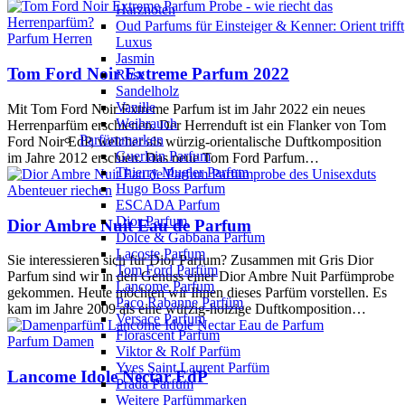
Harznoten
Oud Parfums für Einsteiger & Kenner: Orient trifft
Parfum Herren
Luxus
Jasmin
Tom Ford Noir Extreme Parfum 2022
Rose
Sandelholz
Vanille
Mit Tom Ford Noir Extreme Parfum ist im Jahr 2022 ein neues
Weihrauch
Herrenparfüm erschienen. Der Herrenduft ist ein Flanker von Tom
Parfümmarken
Ford Noir EdP, welcher als würzig-orientalische Duftkomposition
Guerlain Parfum
im Jahre 2012 erschien. Das neue Tom Ford Parfum…
Thierry Mugler Parfum
Hugo Boss Parfum
Abenteuer riechen
ESCADA Parfum
Dior Parfum
Dior Ambre Nuit Eau de Parfum
Dolce & Gabbana Parfum
Lacoste Parfum
Sie interessieren sich für Dior Parfum? Zusammen mit Gris Dior
Tom Ford Parfüm
Parfum sind wir in den Genuss einer Dior Ambre Nuit Parfümprobe
Lancome Parfum
gekommen. Heute möchten wir Ihnen dieses Parfüm vorstellen. Es
Paco Rabanne Parfüm
kam im Jahre 2009 als eine würzig-holzige Duftkomposition…
Versace Parfum
Florascent Parfum
Parfum Damen
Viktor & Rolf Parfüm
Yves Saint Laurent Parfüm
Lancome Idole Nectar EdP
Prada Parfüm
Weitere Parfümmarken