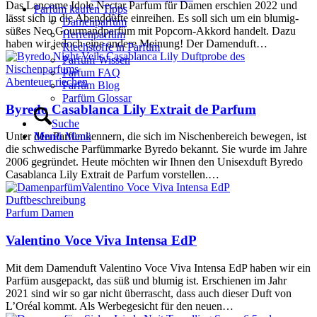
Das Lancome Idole Nectar Parfum für Damen erschien 2022 und
Parfüm kaufen Tipps
lässt sich in die Abenddüfte einreihen. Es soll sich um ein blumig-
Damenparfüm
süßes Neo Gourmandparfüm mit Popcorn-Akkord handelt. Dazu
Herrenparfüm
haben wir jedoch eine andere Meinung! Der Damenduft…
Riechstoffe in Parfüm
Parfüm-Wissen
Parfum FAQ
Abenteuer riechen
Parfüm Blog
Parfüm Glossar
Byredo Casablanca Lily Extrait de Parfum
Suche
Menü
Menü
Unter den Parfümkennern, die sich im Nischenbereich bewegen, ist
die schwedische Parfümmarke Byredo bekannt. Sie wurde im Jahre
2006 gegründet. Heute möchten wir Ihnen den Unisexduft Byredo
Casablanca Lily Extrait de Parfum vorstellen.…
Parfum Damen
Valentino Voce Viva Intensa EdP
Mit dem Damenduft Valentino Voce Viva Intensa EdP haben wir ein
Parfüm ausgepackt, das süß und blumig ist. Erschienen im Jahr
2021 sind wir so gar nicht überrascht, dass auch dieser Duft von
L’Oréal kommt. Als Werbegesicht für den neuen…