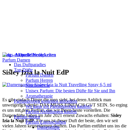
Blog - Aktuelle Neuigkeiten
Parfum Damen
Das Duftparadies
Top Düfte
Sisley Izia la Nuit EdP
Parfum Damen
Parfum Herren
Nischendüfte
Unisex Parfum: Die besten Düfte für Sie und Ihn
Aromatherapie
Es gibt einfach Dinge die man sieht, bei deren Anblick man
Parfümproben kostenlos anfordern
unweigerlich denkt: DAS MUSS EINFACH GUT SEIN. So erging
Wo kann ich Parfümproben kaufen?
es uns mit dem Parfüm, das wir Ihnen heute vorstellen. Die
Parfüm Abfüllungen kaufen
Damendüfte haben im Jahr 2021 erneut Zuwachs erhalten:
Sisley
Parfum finden
Izia la Nuit EdP
. Für uns ist dieser Duft der beste, den wir seit
Parfüm Eigenschaften
vielen Jahren kennenlernen durften. Das Parfüm entführt uns ins die
Damendüfte