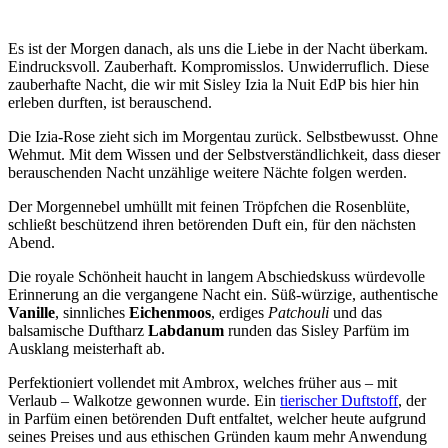
Es ist der Morgen danach, als uns die Liebe in der Nacht überkam.
Eindrucksvoll. Zauberhaft. Kompromisslos. Unwiderruflich. Diese
zauberhafte Nacht, die wir mit Sisley Izia la Nuit EdP bis hier hin
erleben durften, ist berauschend.
Die Izia-Rose zieht sich im Morgentau zurück. Selbstbewusst. Ohne
Wehmut. Mit dem Wissen und der Selbstverständlichkeit, dass dieser
berauschenden Nacht unzählige weitere Nächte folgen werden.
Der Morgennebel umhüllt mit feinen Tröpfchen die Rosenblüte,
schließt beschützend ihren betörenden Duft ein, für den nächsten
Abend.
Die royale Schönheit haucht in langem Abschiedskuss würdevolle
Erinnerung an die vergangene Nacht ein. Süß-würzige, authentische
Vanille
, sinnliches
Eichenmoos
, erdiges
Patchouli
und das
balsamische Duftharz
Labdanum
runden das Sisley Parfüm im
Ausklang meisterhaft ab.
Perfektioniert vollendet mit Ambrox, welches früher aus – mit
Verlaub – Walkotze gewonnen wurde. Ein
tierischer Duftstoff
, der
in Parfüm einen betörenden Duft entfaltet, welcher heute aufgrund
seines Preises und aus ethischen Gründen kaum mehr Anwendung