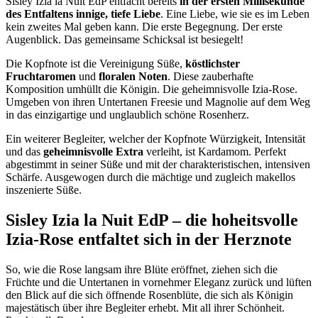
Sisley Izia la Nuit EdP entfacht bereits
in der ersten Millisekunde
des Entfaltens innige, tiefe Liebe
. Eine Liebe, wie sie es im Leben
kein zweites Mal geben kann. Die erste Begegnung. Der erste
Augenblick. Das gemeinsame Schicksal ist besiegelt!
Die Kopfnote ist die Vereinigung Süße,
köstlichster
Fruchtaromen
und
floralen Noten
. Diese zauberhafte
Komposition umhüllt die Königin. Die geheimnisvolle Izia-Rose.
Umgeben von ihren Untertanen Freesie und Magnolie auf dem Weg
in das einzigartige und unglaublich schöne Rosenherz.
Ein weiterer Begleiter, welcher der Kopfnote Würzigkeit, Intensität
und das
geheimnisvolle Extra
verleiht, ist Kardamom. Perfekt
abgestimmt in seiner Süße und mit der charakteristischen, intensiven
Schärfe. Ausgewogen durch die mächtige und zugleich makellos
inszenierte Süße.
Sisley Izia la Nuit EdP – die hoheitsvolle
Izia-Rose entfaltet sich in der Herznote
So, wie die Rose langsam ihre Blüte eröffnet, ziehen sich die
Früchte und die Untertanen in vornehmer Eleganz zurück und lüften
den Blick auf die sich öffnende Rosenblüte, die sich als Königin
majestätisch über ihre Begleiter erhebt. Mit all ihrer Schönheit.