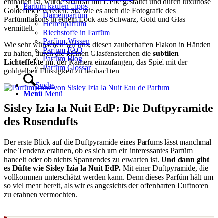
enthalten ist, wurde sichtbar mit Liebe gestaltet und durch luxuriöse
Parfüm kaufen Tipps
Goldeffekte veredelt. So, wie es auch die Fotografie des
Damenparfüm
Parfümflakons in edlem Look aus Schwarz, Gold und Glas
Herrenparfüm
vermittelt.
Riechstoffe in Parfüm
Parfüm-Wissen
Wie sehr wünschen wir uns, diesen zauberhaften Flakon in Händen
Parfum FAQ
zu halten, durch die kleinen Glasfensterchen die
subtilen
Parfüm Blog
Lichteffekte
mit der Kamera einzufangen, das Spiel mit der
Parfüm Glossar
goldgelben Flüssigkeit zu beobachten.
Suche
Menü
Menü
Sisley Izia la Nuit EdP: Die Duftpyramide
des Rosendufts
Der erste Blick auf die Duftpyramide eines Parfums lässt manchmal
eine Tendenz erahnen, ob es sich um ein interessantes Parfüm
handelt oder ob nichts Spannendes zu erwarten ist.
Und dann gibt
es Düfte wie Sisley Izia la Nuit EdP.
Mit einer Duftpyramide, die
vollkommen unterschätzt werden kann. Denn dieses Parfüm hält um
so viel mehr bereit, als wir es angesichts der offenbarten Duftnoten
zu erahnen vermochten.