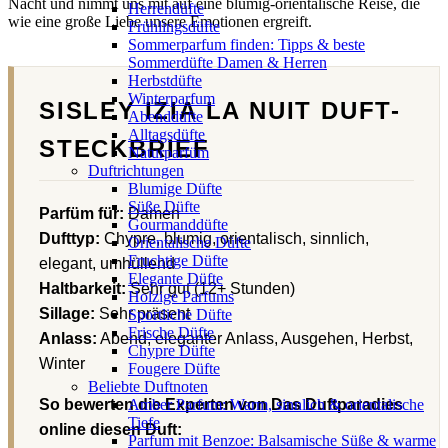
Nacht und nimmt uns mit auf eine blumig-orientalische Reise, die
Herrendüfte
wie eine große Liebe unsere Emotionen ergreift.
Frühlingsdüfte
Sommerparfum finden: Tipps & beste
Sommerdüfte Damen & Herren
Herbstdüfte
Winterparfum
SISLEY IZIA LA NUIT DUFT-
Abenddüfte
Alltagsdüfte
STECKBRIEF
Naturparfüm
Duftrichtungen
Blumige Düfte
Süße Düfte
Parfüm für:
Damen
Gourmanddüfte
Dufttyp:
Chypre, blumig, orientalisch, sinnlich,
Orientalische Düfte
Fruchtige Düfte
elegant, umhüllend
Elegante Düfte
Haltbarkeit:
Sehr gut (12+ Stunden)
Holzige Parfums
Sillage:
Sehr präsent
Sportliche Düfte
Frische Düfte
Anlass:
Abend, eleganter Anlass, Ausgehen, Herbst,
Chypre Düfte
Winter
Fougere Düfte
Beliebte Duftnoten
So bewerten die Experten von Das Duftparadies
Amber Parfum: Warm, sinnlich & orientalische
Tiefe
online diesen Duft:
Parfum mit Benzoe: Balsamische Süße & warme