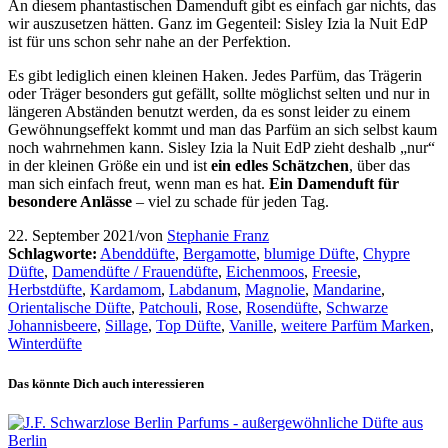
An diesem phantastischen Damenduft gibt es einfach gar nichts, das
wir auszusetzen hätten. Ganz im Gegenteil: Sisley Izia la Nuit EdP
ist für uns schon sehr nahe an der Perfektion.
Es gibt lediglich einen kleinen Haken. Jedes Parfüm, das Trägerin
oder Träger besonders gut gefällt, sollte möglichst selten und nur in
längeren Abständen benutzt werden, da es sonst leider zu einem
Gewöhnungseffekt kommt und man das Parfüm an sich selbst kaum
noch wahrnehmen kann. Sisley Izia la Nuit EdP zieht deshalb „nur“
in der kleinen Größe ein und ist
ein edles Schätzchen
, über das
man sich einfach freut, wenn man es hat.
Ein Damenduft für
besondere Anlässe
– viel zu schade für jeden Tag.
22. September 2021
/
von
Stephanie Franz
Schlagworte:
Abenddüfte
,
Bergamotte
,
blumige Düfte
,
Chypre
Düfte
,
Damendüfte / Frauendüfte
,
Eichenmoos
,
Freesie
,
Herbstdüfte
,
Kardamom
,
Labdanum
,
Magnolie
,
Mandarine
,
Orientalische Düfte
,
Patchouli
,
Rose
,
Rosendüfte
,
Schwarze
Johannisbeere
,
Sillage
,
Top Düfte
,
Vanille
,
weitere Parfüm Marken
,
Winterdüfte
Das könnte Dich auch interessieren