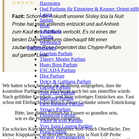
⭐⭐⭐⭐⭐
Harznoten
Oud Parfums für Einsteiger & Kenner: Orient trifft
Luxus
Fazit:
Schon die Ankunft unserer Sisley Izia la Nuit
Jasmin
Probe hat mich vollends entzückt und auf Anhieb
Rose
Sandelholz
zum Kauf des Parfums verlockt. Es ist eines der
Vanille
besten Damenparfums überhaupt! Mit einer
Weihrauch
zauberhaften Rose begeistert das Chypre-Parfum
Parfümmarken
Guerlain Parfum
auf ganzer Linie.
Thierry Mugler Parfum
Hugo Boss Parfum
ESCADA Parfum
Dior Parfum
Dolce & Gabbana Parfum
Wir hatten schon beinahe die Hoffnung aufgegeben, dass die
Lacoste Parfum
kostenlose Parfümprobe überhaupt noch bei uns eintreffen würde.
Tom Ford Parfüm
Nach gefühlter Ewigkeit – und löste sofortiges Entzücken aus. Fast
Lancome Parfum
schon mit Ehrfurcht durchbrach dieser Gedanke unsere Entzückung:
Paco Rabanne Parfüm
Versace Parfum
Bitte, lass dieses Parfüm für Frauen so grandios sein,
Florascent Parfum
wie es die Präsentation verspricht.
Viktor & Rolf Parfüm
Yves Saint Laurent Parfüm
Ein schickes Kärtchen mit satinierter Soft-Touch Oberfläche. Der
Prada Parfüm
kleine Klappkarton, in dem die Sisley Izia la Nuit EdP Probe
Weitere Parfümmarken