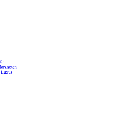
fe
Harznoten
t Luxus