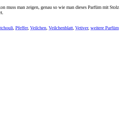
lakon muss man zeigen, genau so wie man dieses Parfüm mit Stolz
t.
tchouli
,
Pfeffer
,
Veilchen
,
Veilchenblatt
,
Vetiver
,
weitere Parfüm