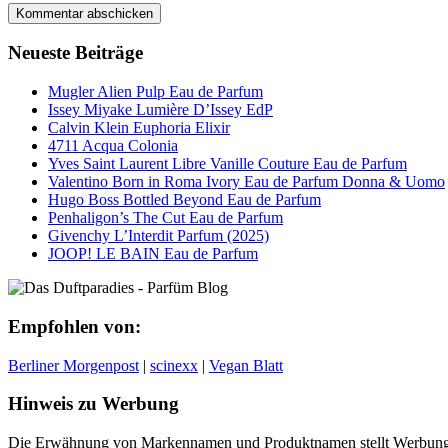
Neueste Beiträge
Mugler Alien Pulp Eau de Parfum
Issey Miyake Lumière D’Issey EdP
Calvin Klein Euphoria Elixir
4711 Acqua Colonia
Yves Saint Laurent Libre Vanille Couture Eau de Parfum
Valentino Born in Roma Ivory Eau de Parfum Donna & Uomo
Hugo Boss Bottled Beyond Eau de Parfum
Penhaligon’s The Cut Eau de Parfum
Givenchy L’Interdit Parfum (2025)
JOOP! LE BAIN Eau de Parfum
Empfohlen von:
Berliner Morgenpost
|
scinexx
|
Vegan Blatt
Hinweis zu Werbung
Die Erwähnung von Markennamen und Produktnamen stellt Werbung 