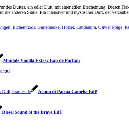
avur des Duftes, ein edler Duft, mit einer edlen Erscheinung. Diesen F
r die anderen Sinne. Ein intensiver und mystischer Duft, der verzauber
bungen
,
Eichenmoos
,
Gartennelke
,
Hölzer
,
Labdanum
,
Olivier Polge
,
Pa
Montale Vanilla Extasy Eau de Parfum
e gut
Acqua di Parma Camelia EdP
Diesel Sound of the Brave EdT