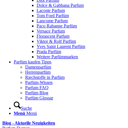
Dior Parfum
Dolce & Gabbana Parfum
Lacoste Parfum
Tom Ford Parfüm
Lancome Parfum
Paco Rabanne Parfüm
Versace Parfum
Florascent Parfum
Viktor & Rolf Parfüm
Yves Saint Laurent Parfüm
Prada Parfüm
Weitere Parfümmarken
Parfüm kaufen Tipps
Damenparfüm
Herrenparfüm
Riechstoffe in Parfüm
Parfüm-Wissen
Parfum FAQ
Parfüm Blog
Parfüm Glossar
Suche
Menü
Menü
Blog - Aktuelle Neuigkeiten