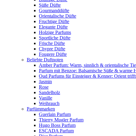
Süße Düfte
Gourmanddüfte
Orientalische Düfte
Fruchtige Düfte
Elegante Düfte
Holzige Parfums
Sportliche Düfte
Frische Düfte
Chypre Düfte
Fougere Düfte
Beliebte Duftnoten
Amber Parfum: Warm, sinnlich & orientalische Tie
Parfum mit Benzoe: Balsamische Süße & warme 
Oud Parfums für Einsteiger & Kenner: Orient triff
Jasmin
Rose
Sandelholz
Vanille
Weihrauch
Parfümmarken
Guerlain Parfum
Thierry Mugler Parfum
Hugo Boss Parfum
ESCADA Parfum