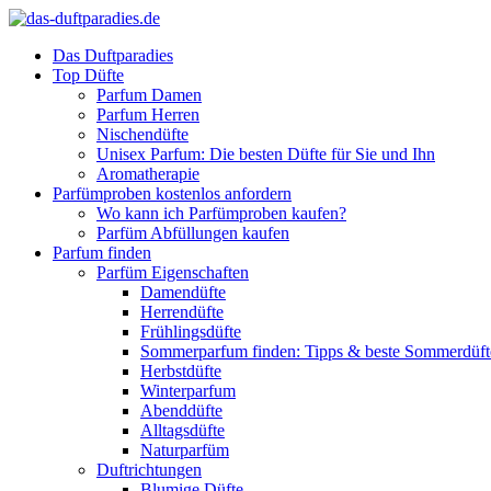
Das Duftparadies
Top Düfte
Parfum Damen
Parfum Herren
Nischendüfte
Unisex Parfum: Die besten Düfte für Sie und Ihn
Aromatherapie
Parfümproben kostenlos anfordern
Wo kann ich Parfümproben kaufen?
Parfüm Abfüllungen kaufen
Parfum finden
Parfüm Eigenschaften
Damendüfte
Herrendüfte
Frühlingsdüfte
Sommerparfum finden: Tipps & beste Sommerdüf
Herbstdüfte
Winterparfum
Abenddüfte
Alltagsdüfte
Naturparfüm
Duftrichtungen
Blumige Düfte