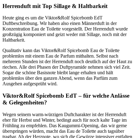
Herrenduft mit Top Sillage & Haltbarkeit
Heute ging es um die Viktor&Rolf Spicebomb EdT
Duftbeschreibung. Wir haben also einen Männerduft in der
Konzentration Eau de Toilette vorgestellt. Der Herrenduft wurde
großzügig komponiert und geizt weder mit Sillage, noch mit der
Haltbarkeit.
Qualitativ kann das Viktor&Rolf Spicebomb Eau de Toilette
problemlos mit einem Eau de Parfum mithalten. Selbst nach
mehreren Stunden ist der Herrenduft noch deutlich auf der Haut zu
riechen. Alle drei Phasen der Duftpyramide nehmen sich viel Zeit.
Sogar die schöne Basisnote bleibt lange erhalten und hält
problemlos über den ganzen Abend, wenn das Parfüm zum
Ausgehen aufgesprüht wird.
Viktor&Rolf Spicebomb EdT – für welche Anlässe
& Gelegenheiten?
Wegen seinem warm-würzigen Duftcharakter ist der Herrenduft
eher für Herbst und Winter, bedingt auch für noch kalte Tage im
Frühling zu empfehlen. Das Kaugummi-Opening, das wir gerne
überspringen würden, macht das Eau de Toilette auch tagsüber
tragbar. Ab der Herznote, wo sich die Gewürze intensiver entfalten