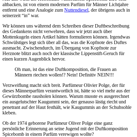
altbacken, ist von einem modernen Parfüm für Männer Lichtjahre
entfernt und eine Analogie zum
Nuttendiesel
, der übrigens auch in
seinerzeit “in” war.
Wir können uns während dem Schreiben dieser Duftbeschreibung
des Gedankens nicht verwehren, dass wir jetzt auch über
Mottenkugeln einen Artikel hätten formulieren können. Irgendwas
Schwülstiges legt sich über all das, was die Kopfnote des Duftes
ausmacht. Zwischendurch, im Übergang von Kopfnote zur
Herznote blitzt auch noch der klassische Lippenstift-Geruch für
einen kurzen Augenblick hervor.
Oh man, ist das eine Duftkomposition, die Frauen an
Männern riechen wollen!? Nein! Definitiv NEIN!!!
Verzweiflung macht sich breit. Parfümeur Olivier Polge, der für
dieses Männerparfüm verantwortlich ist, hätte so viel mehr aus der
Gewürzbombe rausholen können. Warum musste es ausgerechnet
ein ausgelutschter Kaugummi sein, der genauso lästig riecht und
penetrant auf der Haut festhält, wie Kaugummis an der Schuhsohle
kleben.
Ob der 1974 geborene Parfümeur Oliver Polge eine ganz
persönliche Erinnerung an seine Jugend mit der Duftkomposition
Spicebomb in einem Parfüm verewigen wollte?