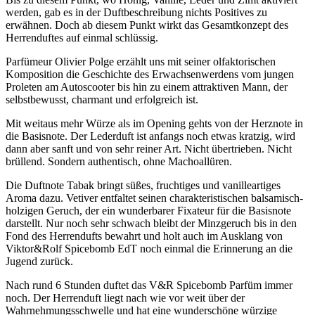
werden, gab es in der Duftbeschreibung nichts Positives zu
erwähnen. Doch ab diesem Punkt wirkt das Gesamtkonzept des
Herrenduftes auf einmal schlüssig.
Parfümeur Olivier Polge erzählt uns mit seiner olfaktorischen
Komposition die Geschichte des Erwachsenwerdens vom jungen
Proleten am Autoscooter bis hin zu einem attraktiven Mann, der
selbstbewusst, charmant und erfolgreich ist.
Mit weitaus mehr Würze als im Opening gehts von der Herznote in
die Basisnote. Der Lederduft ist anfangs noch etwas kratzig, wird
dann aber sanft und von sehr reiner Art. Nicht übertrieben. Nicht
brüllend. Sondern authentisch, ohne Machoallüren.
Die Duftnote Tabak bringt süßes, fruchtiges und vanilleartiges
Aroma dazu. Vetiver entfaltet seinen charakteristischen balsamisch-
holzigen Geruch, der ein wunderbarer Fixateur für die Basisnote
darstellt. Nur noch sehr schwach bleibt der Minzgeruch bis in den
Fond des Herrendufts bewahrt und holt auch im Ausklang von
Viktor&Rolf Spicebomb EdT noch einmal die Erinnerung an die
Jugend zurück.
Nach rund 6 Stunden duftet das V&R Spicebomb Parfüm immer
noch. Der Herrenduft liegt nach wie vor weit über der
Wahrnehmungsschwelle und hat eine wunderschöne würzige