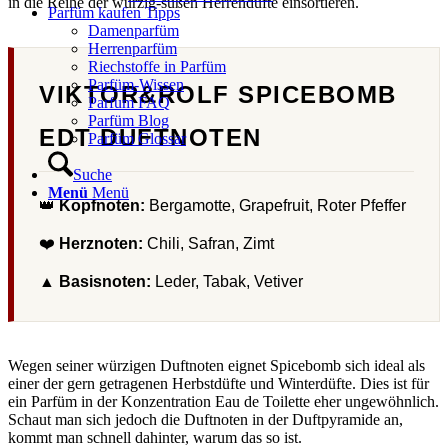
in die Reihe der würzig-süßen Herrendüfte einsortieren.
Parfüm kaufen Tipps
Damenparfüm
Herrenparfüm
Riechstoffe in Parfüm
Parfüm-Wissen
VIKTOR&ROLF SPICEBOMB
Parfum FAQ
Parfüm Blog
EDT DUFTNOTEN
Parfüm Glossar
Suche
Menü
Menü
👑
Kopfnoten:
Bergamotte, Grapefruit, Roter Pfeffer
❤️
Herznoten:
Chili, Safran, Zimt
▲
Basisnoten:
Leder, Tabak, Vetiver
Wegen seiner würzigen Duftnoten eignet Spicebomb sich ideal als
einer der gern getragenen Herbstdüfte und Winterdüfte. Dies ist für
ein Parfüm in der Konzentration Eau de Toilette eher ungewöhnlich.
Schaut man sich jedoch die Duftnoten in der Duftpyramide an,
kommt man schnell dahinter, warum das so ist.