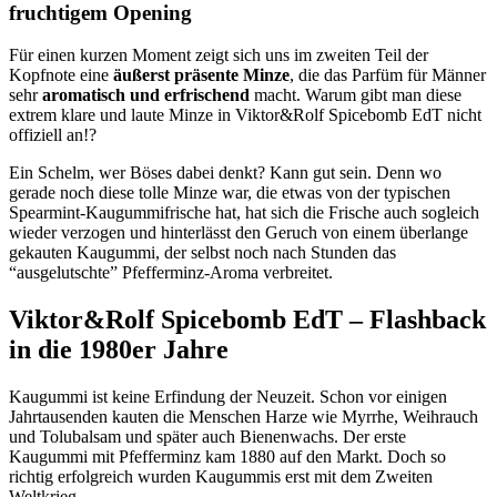
fruchtigem Opening
Für einen kurzen Moment zeigt sich uns im zweiten Teil der
Kopfnote eine
äußerst präsente Minze
, die das Parfüm für Männer
sehr
aromatisch und erfrischend
macht. Warum gibt man diese
extrem klare und laute Minze in Viktor&Rolf Spicebomb EdT nicht
offiziell an!?
Ein Schelm, wer Böses dabei denkt? Kann gut sein. Denn wo
gerade noch diese tolle Minze war, die etwas von der typischen
Spearmint-Kaugummifrische hat, hat sich die Frische auch sogleich
wieder verzogen und hinterlässt den Geruch von einem überlange
gekauten Kaugummi, der selbst noch nach Stunden das
“ausgelutschte” Pfefferminz-Aroma verbreitet.
Viktor&Rolf Spicebomb EdT – Flashback
in die 1980er Jahre
Kaugummi ist keine Erfindung der Neuzeit. Schon vor einigen
Jahrtausenden kauten die Menschen Harze wie Myrrhe, Weihrauch
und Tolubalsam und später auch Bienenwachs. Der erste
Kaugummi mit Pfefferminz kam 1880 auf den Markt. Doch so
richtig erfolgreich wurden Kaugummis erst mit dem Zweiten
Weltkrieg.