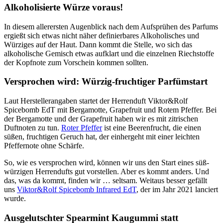
Alkoholisierte Würze voraus!
In diesem allerersten Augenblick nach dem Aufsprühen des Parfums
ergießt sich etwas nicht näher definierbares Alkoholisches und
Würziges auf der Haut. Dann kommt die Stelle, wo sich das
alkoholische Gemisch etwas aufklart und die einzelnen Riechstoffe
der Kopfnote zum Vorschein kommen sollten.
Versprochen wird: Würzig-fruchtiger Parfümstart
Laut Herstellerangaben startet der Herrenduft Viktor&Rolf
Spicebomb EdT mit Bergamotte, Grapefruit und Rotem Pfeffer. Bei
der Bergamotte und der Grapefruit haben wir es mit zitrischen
Duftnoten zu tun.
Roter Pfeffer
ist eine Beerenfrucht, die einen
süßen, fruchtigen Geruch hat, der einhergeht mit einer leichten
Pfeffernote ohne Schärfe.
So, wie es versprochen wird, können wir uns den Start eines süß-
würzigen Herrendufts gut vorstellen. Aber es kommt anders. Und
das, was da kommt, finden wir … seltsam. Weitaus besser gefällt
uns
Viktor&Rolf Spicebomb Infrared EdT
, der im Jahr 2021 lanciert
wurde.
Ausgelutschter Spearmint Kaugummi statt