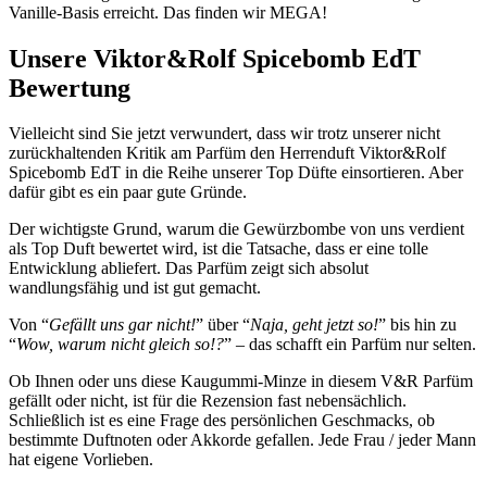
Vanille-Basis erreicht. Das finden wir MEGA!
Unsere Viktor&Rolf Spicebomb EdT
Bewertung
Vielleicht sind Sie jetzt verwundert, dass wir trotz unserer nicht
zurückhaltenden Kritik am Parfüm den Herrenduft Viktor&Rolf
Spicebomb EdT in die Reihe unserer Top Düfte einsortieren. Aber
dafür gibt es ein paar gute Gründe.
Der wichtigste Grund, warum die Gewürzbombe von uns verdient
als Top Duft bewertet wird, ist die Tatsache, dass er eine tolle
Entwicklung abliefert. Das Parfüm zeigt sich absolut
wandlungsfähig und ist gut gemacht.
Von “
Gefällt uns gar nicht!
” über “
Naja, geht jetzt so!
” bis hin zu
“
Wow, warum nicht gleich so!?
” – das schafft ein Parfüm nur selten.
Ob Ihnen oder uns diese Kaugummi-Minze in diesem V&R Parfüm
gefällt oder nicht, ist für die Rezension fast nebensächlich.
Schließlich ist es eine Frage des persönlichen Geschmacks, ob
bestimmte Duftnoten oder Akkorde gefallen. Jede Frau / jeder Mann
hat eigene Vorlieben.