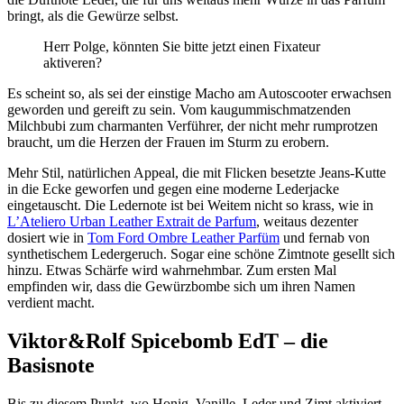
bringt, als die Gewürze selbst.
Herr Polge, könnten Sie bitte jetzt einen Fixateur
aktiveren?
Es scheint so, als sei der einstige Macho am Autoscooter erwachsen
geworden und gereift zu sein. Vom kaugummischmatzenden
Milchbubi zum charmanten Verführer, der nicht mehr rumprotzen
braucht, um die Herzen der Frauen im Sturm zu erobern.
Mehr Stil, natürlichen Appeal, die mit Flicken besetzte Jeans-Kutte
in die Ecke geworfen und gegen eine moderne Lederjacke
eingetauscht. Die Ledernote ist bei Weitem nicht so krass, wie in
L’Ateliero Urban Leather Extrait de Parfum
, weitaus dezenter
dosiert wie in
Tom Ford Ombre Leather Parfüm
und fernab von
synthetischem Ledergeruch. Sogar eine schöne Zimtnote gesellt sich
hinzu. Etwas Schärfe wird wahrnehmbar. Zum ersten Mal
empfinden wir, dass die Gewürzbombe sich um ihren Namen
verdient macht.
Viktor&Rolf Spicebomb EdT – die
Basisnote
Bis zu diesem Punkt, wo Honig, Vanille, Leder und Zimt aktiviert