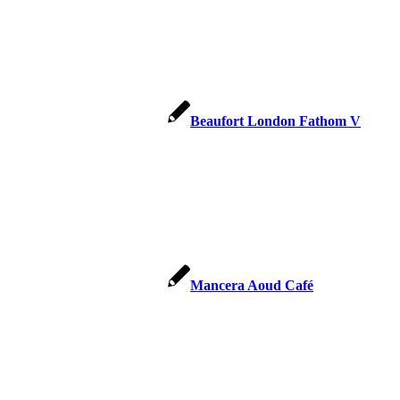
Beaufort London Fathom V
Mancera Aoud Café