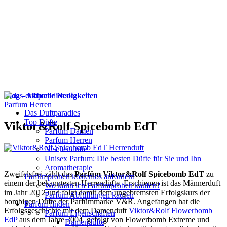
Blog - Aktuelle Neuigkeiten
Parfum Herren
Das Duftparadies
Top Düfte
Viktor&Rolf Spicebomb EdT
Parfum Damen
Parfum Herren
Nischendüfte
Unisex Parfum: Die besten Düfte für Sie und Ihn
Aromatherapie
Zweifelsfrei zählt das
Parfüm Viktor&Rolf Spicebomb EdT
zu
Parfümproben kostenlos anfordern
einem der bekanntesten Herrendüfte. Erschienen ist das Männerduft
Wo kann ich Parfümproben kaufen?
im Jahr 2012 und folgt damit dem ungebremsten Erfolgskurs der
Parfüm Abfüllungen kaufen
bombigen Düfte der Parfümmarke V&R. Angefangen hat die
Parfum finden
Erfolgsgeschichte mit dem Damenduft
Viktor&Rolf Flowerbomb
Parfüm Eigenschaften
EdP
aus dem Jahre 2004, gefolgt von Flowerbomb Extreme und
Damendüfte