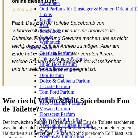
online diesen Duft:
Harznoten
⭐⭐⭐⭐⭐
Oud Parfums für Einsteiger & Kenner: Orient trifft
Luxus
Jasmin
Fazit:
Das Eau de Toilette Spicebomb von
Rose
Viktor&Rolf nimmt uns mit auf eine ambivalente
Sandelholz
Vanille
Duftreise. Früchte und Gewürze machen uns es nicht
Weihrauch
leicht, diesen Duft auf Anhieb zu mögen. Aber am
Parfümmarken
Guerlain Parfum
Ende hat er uns begeistert. Wir verraten Ihnen,
Thierry Mugler Parfum
welche Stärken und Schwächen der Klassiker hat
Hugo Boss Parfum
und für welche Anlässe er geeignet ist.
ESCADA Parfum
Dior Parfum
Dolce & Gabbana Parfum
Lacoste Parfum
Tom Ford Parfüm
Lancome Parfum
Wie riecht Viktor&Rolf Spicebomb Eau
Paco Rabanne Parfüm
de Toilette?
Versace Parfum
Florascent Parfum
Viktor & Rolf Parfüm
Der inzwischen kultige Herrenduft ist als Eau de Toilette erschienen,
Yves Saint Laurent Parfüm
was ihn aber nicht darin hindert mit starker Sillage und einer guten
Prada Parfüm
Haltbarkeit zu überzeugen. Viktor&Rolf Spicebomb EdT lässt isch
Weitere Parfümmarken