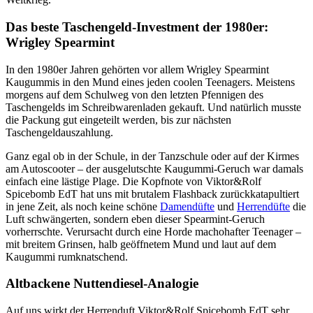
Das beste Taschengeld-Investment der 1980er:
Wrigley Spearmint
In den 1980er Jahren gehörten vor allem Wrigley Spearmint
Kaugummis in den Mund eines jeden coolen Teenagers. Meistens
morgens auf dem Schulweg von den letzten Pfennigen des
Taschengelds im Schreibwarenladen gekauft. Und natürlich musste
die Packung gut eingeteilt werden, bis zur nächsten
Taschengeldauszahlung.
Ganz egal ob in der Schule, in der Tanzschule oder auf der Kirmes
am Autoscooter – der ausgelutschte Kaugummi-Geruch war damals
einfach eine lästige Plage. Die Kopfnote von Viktor&Rolf
Spicebomb EdT hat uns mit brutalem Flashback zurückkatapultiert
in jene Zeit, als noch keine schöne
Damendüfte
und
Herrendüfte
die
Luft schwängerten, sondern eben dieser Spearmint-Geruch
vorherrschte. Verursacht durch eine Horde machohafter Teenager –
mit breitem Grinsen, halb geöffnetem Mund und laut auf dem
Kaugummi rumknatschend.
Altbackene Nuttendiesel-Analogie
Auf uns wirkt der Herrenduft Viktor&Rolf Spicebomb EdT sehr