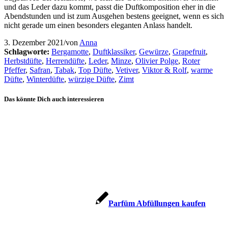
und das Leder dazu kommt, passt die Duftkomposition eher in die
Abendstunden und ist zum Ausgehen bestens geeignet, wenn es sich
nicht gerade um einen besonders eleganten Anlass handelt.
3. Dezember 2021
/
von
Anna
Schlagworte:
Bergamotte
,
Duftklassiker
,
Gewürze
,
Grapefruit
,
Herbstdüfte
,
Herrendüfte
,
Leder
,
Minze
,
Olivier Polge
,
Roter
Pfeffer
,
Safran
,
Tabak
,
Top Düfte
,
Vetiver
,
Viktor & Rolf
,
warme
Düfte
,
Winterdüfte
,
würzige Düfte
,
Zimt
Das könnte Dich auch interessieren
Parfüm Abfüllungen kaufen