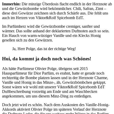
Immerhin:
Die minzige Überdosis flacht endlich in der Herznote ab
und die Gewürzbombe wird bekömmlicher. Chili, Safran, Zimt –
diese drei Gewürze zeichnen sich durch Schärfe aus. Die fehlt uns
auch im Herzen von Viktor&Rolf Spicebomb EdT.
Im Parfümherz wird die Gewürzbombe cremiger, sanfter und
wärmer. Das sollte anhand der deklarierten Duftnoten auch so sein.
Ein Hauch von warm-würziger Vanille und ein Klecks Honig
gesellen sich zu den Gewürzen.
Ja, Herr Polge, das ist der richtige Weg!
Hui, da kommt ja doch noch was Schönes!
Als hätte Parfümeur Olivier Polge, übrigens seit 2015
Hausparfümeur für Dior Parfüm, es erahnt, hatte er gerade noch
rechtzeitig die Bombe platzen lassen und in der Herznote Charme,
Vanille und Honig in das Minze-, äh, Gewürzbömbchen gekippt.
Sonst wären wir wohl mit unserer Viktor&Rolf Spicebomb EdT
Duftbeschreibung vorzeitig am Ende und am Waschbecken
angekommen, um uns diesem Minz-Ding zu entledigen.
Doch jetzt wird es schön. Nach dem Auskosten des Vanille-Honig-
Akkords aktiviert Olivier Polge im späteren Verlauf der Herznote
die Duftnote Leder, die für uns weitaus mehr Würze in das Parfüm