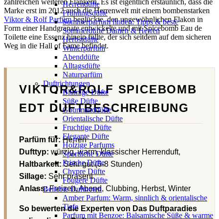
zahlreichen weiteren Flankern. Es ist eigentlich erstaunlich, dass die
Herrendüfte
Marke erst im 2012 auch die Herrenwelt mit einem bombenstarken
Frühlingsdüfte
Viktor & Rolf Parfüm
beglückte, den ungewöhnlichen Flakon in
Sommerparfum finden: Tipps & beste
Form einer Handgranate entwickelte und mit Spicebomb Eau de
Sommerdüfte Damen & Herren
Toilette eine Essenz hinein füllte, der sich seitdem auf dem sicheren
Herbstdüfte
Weg in die Hall of Fame befindet.
Winterparfum
Abenddüfte
Alltagsdüfte
Naturparfüm
Duftrichtungen
VIKTOR&ROLF SPICEBOMB
Blumige Düfte
Süße Düfte
EDT DUFTBESCHREIBUNG
Gourmanddüfte
Orientalische Düfte
Fruchtige Düfte
Elegante Düfte
Parfüm für:
Herren
Holzige Parfums
Dufttyp:
würzig, warm, klassischer Herrenduft,
Sportliche Düfte
Frische Düfte
Haltbarkeit:
Sehr gut (6-8 Stunden)
Chypre Düfte
Sillage:
Sehr präsent
Fougere Düfte
Anlass:
Freizeit, Abend, Clubbing, Herbst, Winter
Beliebte Duftnoten
Amber Parfum: Warm, sinnlich & orientalische
Tiefe
So bewerten die Experten von Das Duftparadies
Parfum mit Benzoe: Balsamische Süße & warme