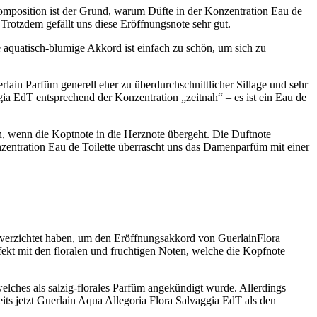
komposition ist der Grund, warum Düfte in der Konzentration Eau de
Trotzdem gefällt uns diese Eröffnungsnote sehr gut.
e aquatisch-blumige Akkord ist einfach zu schön, um sich zu
ain Parfüm generell eher zu überdurchschnittlicher Sillage und sehr
ggia EdT entsprechend der Konzentration „zeitnah“ – es ist ein Eau de
ch, wenn die Koptnote in die Herznote übergeht. Die Duftnote
nzentration Eau de Toilette überrascht uns das Damenparfüm mit einer
 verzichtet haben, um den Eröffnungsakkord von GuerlainFlora
kt mit den floralen und fruchtigen Noten, welche die Kopfnote
elches als salzig-florales Parfüm angekündigt wurde. Allerdings
ts jetzt Guerlain Aqua Allegoria Flora Salvaggia EdT als den