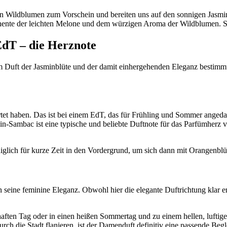
 Wildblumen zum Vorschein und bereiten uns auf den sonnigen Jasmin
nente der leichten Melone und dem würzigen Aroma der Wildblumen. S
EdT – die Herznote
 Duft der Jasminblüte und der damit einhergehenden Eleganz bestimmt. 
artet haben. Das ist bei einem EdT, das für Frühling und Sommer anged
in-Sambac ist eine typische und beliebte Duftnote für das Parfümherz vo
glich für kurze Zeit in den Vordergrund, um sich dann mit Orangenblüt
 seine feminine Eleganz. Obwohl hier die elegante Duftrichtung klar er
gshaften Tag oder in einen heißen Sommertag und zu einem hellen, lufti
durch die Stadt flanieren, ist der Damenduft definitiv eine passende Begl