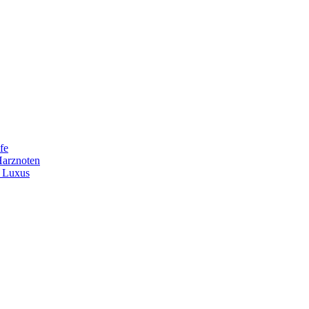
fe
Harznoten
t Luxus