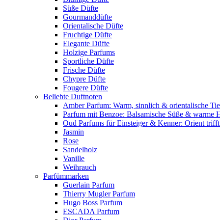
Süße Düfte
Gourmanddüfte
Orientalische Düfte
Fruchtige Düfte
Elegante Düfte
Holzige Parfums
Sportliche Düfte
Frische Düfte
Chypre Düfte
Fougere Düfte
Beliebte Duftnoten
Amber Parfum: Warm, sinnlich & orientalische Tie
Parfum mit Benzoe: Balsamische Süße & warme 
Oud Parfums für Einsteiger & Kenner: Orient triff
Jasmin
Rose
Sandelholz
Vanille
Weihrauch
Parfümmarken
Guerlain Parfum
Thierry Mugler Parfum
Hugo Boss Parfum
ESCADA Parfum