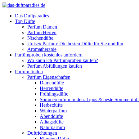
Das Duftparadies
Top Düfte
Parfum Damen
Parfum Herren
Nischendüfte
Unisex Parfum: Die besten Düfte für Sie und Ihn
Aromatherapie
Parfümproben kostenlos anfordern
Wo kann ich Parfümproben kaufen?
Parfüm Abfüllungen kaufen
Parfum finden
Parfüm Eigenschaften
Damendüfte
Herrendüfte
Frühlingsdüfte
Sommerparfum finden: Tipps & beste Sommerdüf
Herbstdüfte
Winterparfum
Abenddüfte
Alltagsdüfte
Naturparfüm
Duftrichtungen
Blumige Düfte