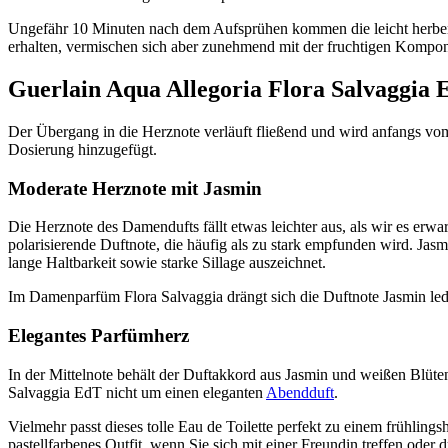
Ungefähr 10 Minuten nach dem Aufsprühen kommen die leicht herben
erhalten, vermischen sich aber zunehmend mit der fruchtigen Kompo
Guerlain Aqua Allegoria Flora Salvaggia 
Der Übergang in die Herznote verläuft fließend und wird anfangs vom
Dosierung hinzugefügt.
Moderate Herznote mit Jasmin
Die Herznote des Damendufts fällt etwas leichter aus, als wir es erw
polarisierende Duftnote, die häufig als zu stark empfunden wird. Jasm
lange Haltbarkeit sowie starke Sillage auszeichnet.
Im Damenparfüm Flora Salvaggia drängt sich die Duftnote Jasmin ledi
Elegantes Parfümherz
In der Mittelnote behält der Duftakkord aus Jasmin und weißen Blüten
Salvaggia EdT nicht um einen eleganten
Abendduft
.
Vielmehr passt dieses tolle Eau de Toilette perfekt zu einem frühlin
pastellfarbenes Outfit, wenn Sie sich mit einer Freundin treffen oder 