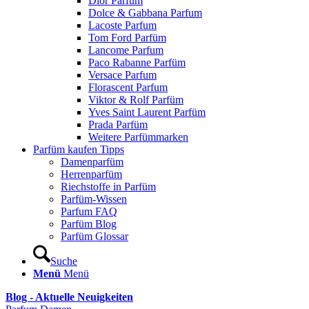
Dior Parfum
Dolce & Gabbana Parfum
Lacoste Parfum
Tom Ford Parfüm
Lancome Parfum
Paco Rabanne Parfüm
Versace Parfum
Florascent Parfum
Viktor & Rolf Parfüm
Yves Saint Laurent Parfüm
Prada Parfüm
Weitere Parfümmarken
Parfüm kaufen Tipps
Damenparfüm
Herrenparfüm
Riechstoffe in Parfüm
Parfüm-Wissen
Parfum FAQ
Parfüm Blog
Parfüm Glossar
Suche
Menü
Menü
Blog - Aktuelle Neuigkeiten