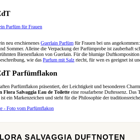
EdT
 ein neu erschienenes
Guerlain Parfüm
für Frauen bei uns angekommen
nd Sommer. Alleine die Verpackung der Parfümprobe ist zauberhaft sch
berühmten Bienenflakon von Guerlain. Für die blumige Duftkompositio
beschreibung, wie das
Parfum mit Salz
riecht, für wen es geeignet ist 
 EdT Parfümflakon
ten Parfümflakon präsentiert, der Leichtigkeit und besonderen Charme 
n Flora Salvaggia Eau de Toilette
eine rosafarbene Duftessenz. Das 
t ein Markenzeichen und steht für die Philosophie der traditionsreic
FLORA SALVAGGIA DUFTNOTEN