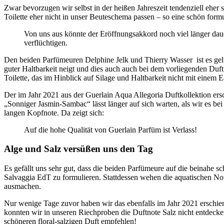
Zwar bevorzugen wir selbst in der heißen Jahreszeit tendenziell ehe
Toilette eher nicht in unser Beuteschema passen – so eine schön form
Von uns aus könnte der Eröffnungsakkord noch viel länger dauer
verflüchtigen.
Den beiden Parfümeuren Delphine Jelk und Thierry Wasser ist es gelu
guter Haltbarkeit neigt und dies auch auch bei dem vorliegenden Duft 
Toilette, das im Hinblick auf Silage und Haltbarkeit nicht mit einem E
Der im Jahr 2021 aus der Guerlain Aqua Allegoria Duftkollektion er
„Sonniger Jasmin-Sambac“ lässt länger auf sich warten, als wir es be
langen Kopfnote. Da zeigt sich:
Auf die hohe Qualität von Guerlain Parfüm ist Verlass!
Alge und Salz versüßen uns den Tag
Es gefällt uns sehr gut, dass die beiden Parfümeure auf die beinahe sc
Salvaggia EdT zu formulieren. Stattdessen wehen die aquatischen No
ausmachen.
Nur wenige Tage zuvor haben wir das ebenfalls im Jahr 2021 ersc
konnten wir in unseren Riechproben die Duftnote Salz nicht entdecke
schöneren floral-salzigen Duft empfehlen!