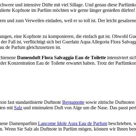
r schwere und intensive Düfte mit viel Sillage. Und genau diese Parfüm
ulierte Kopfnote im Parfüm möchten wir gerne länger genießen dürfen! 
n und zum Verweilen einladen, weil er so toll ist. Der leicht gesalzen
ngen, eine Kopfnote zu komponieren, die einfach gut ist. Obwohl Guerl
der Fall ist, verflüchtigt sich bei Guerlain Aqua Allegoria Flora Salva
au de Parfum gleichzusetzen ist.
schienene
Damenduft Flora Salvaggia Eau de Toilette
intensiviert si
i der Konzentration Eau de Toilette erwartet haben. Trotz der Parfümko
hon fast standardisierte Duftnote
Bergamotte
sowie zitrische Duftnoten
ten mit
Salz
und minimalem Duft von Alge um die Nase. Das passt perfe
hienene Damenparfüm
Lancome Idole Aura Eau de Parfum
beschrieben, w
n. Wenn Sie Salz als Duftnote in Parfüm mögen, können wir Ihnen berei