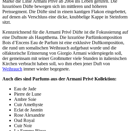
Marke die Linie Armani Privé ab 2004 ins Leben gerufen. Die
luxuriösen Düfte bewegen sich im mittleren und höheren
Preissegment. Die Düfte sind in einem kantigen Flakon eingebettet,
auf denen als Verschluss eine dicke, knubbelige Kappe in Steinform
sitzt.
Kennzeichnend für die Armami Privé Düfte ist die Fokussierung auf
eine Duftnote als Hauptthema. Die luxuriöse Parfümkomposition
Bois d’Encens Eau de Parfum ist eine exklusive Duftkomposition,
die rund um somalischen Weihrauch aufgebaut wurde und die
olfaktorische Erinnerung von Giorgio Armani widerspiegeln soll,
der gemeinsam mit seiner Großmutter viele Stunden in italienischen
Kirchen verbracht haben soll, wo ihm eben jener Duft von
Weihrauch
immer wieder begegnete.
Auch dies sind Parfums aus der Armani Privé Kollektion:
Eau de Jade
Pierre de Lune
Ambre Soie
Cuir Amethyste
Eclat de Jasmin
Rose Alexandrie
Oud Royal
Cuir Noir
La Femme Bleue