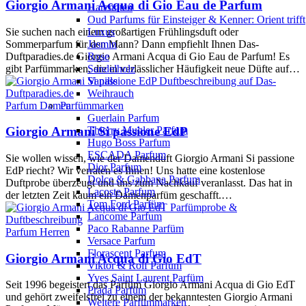
Giorgio Armani Acqua di Gio Eau de Parfum
Harznoten
Oud Parfums für Einsteiger & Kenner: Orient trifft
Sie suchen nach einem großartigen Frühlingsduft oder
Luxus
Sommerparfum für den Mann? Dann empfiehlt Ihnen Das-
Jasmin
Duftparadies.de Giorgio Armani Acqua di Gio Eau de Parfum! Es
Rose
gibt Parfümmarken, die in verlässlicher Häufigkeit neue Düfte auf…
Sandelholz
Vanille
Weihrauch
Parfum Damen
Parfümmarken
Guerlain Parfum
Thierry Mugler Parfum
Giorgio Armani Si passione EdP
Hugo Boss Parfum
ESCADA Parfum
Sie wollen wissen, wie der Damenduft Giorgio Armani Si passione
Dior Parfum
EdP riecht? Wir verraten es Ihnen! Uns hatte eine kostenlose
Dolce & Gabbana Parfum
Duftprobe überzeugt und uns zum Nachkauf veranlasst. Das hat in
Lacoste Parfum
der letzten Zeit kaum ein Damenparfüm geschafft.…
Tom Ford Parfüm
Lancome Parfum
Paco Rabanne Parfüm
Parfum Herren
Versace Parfum
Florascent Parfum
Giorgio Armani Acqua di Gio EdT
Viktor & Rolf Parfüm
Yves Saint Laurent Parfüm
Seit 1996 begeistert das Parfüm Giorgio Armani Acqua di Gio EdT
Prada Parfüm
und gehört zweifelsfrei zu einem der bekanntesten Giorgio Armani
Weitere Parfümmarken