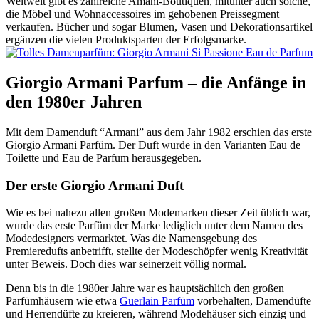
Weltweit gibt es zahlreiche Amani-Boutiquen, mitunter auch solche,
die Möbel und Wohnaccessoires im gehobenen Preissegment
verkaufen. Bücher und sogar Blumen, Vasen und Dekorationsartikel
ergänzen die vielen Produktsparten der Erfolgsmarke.
Giorgio Armani Parfum – die Anfänge in
den 1980er Jahren
Mit dem Damenduft “Armani” aus dem Jahr 1982 erschien das erste
Giorgio Armani Parfüm. Der Duft wurde in den Varianten Eau de
Toilette und Eau de Parfum herausgegeben.
Der erste Giorgio Armani Duft
Wie es bei nahezu allen großen Modemarken dieser Zeit üblich war,
wurde das erste Parfüm der Marke lediglich unter dem Namen des
Modedesigners vermarktet. Was die Namensgebung des
Premieredufts anbetrifft, stellte der Modeschöpfer wenig Kreativität
unter Beweis. Doch dies war seinerzeit völlig normal.
Denn bis in die 1980er Jahre war es hauptsächlich den großen
Parfümhäusern wie etwa
Guerlain Parfüm
vorbehalten, Damendüfte
und Herrendüfte zu kreieren, während Modehäuser sich einzig und