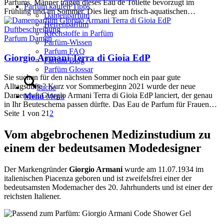
Parfums. Männer tragen dieses Eau de Toilette bevorzugt im
Parfüm kaufen Tipps
Frühling und im Sommer. Dies liegt am frisch-aquatischen…
Damenparfüm
Herrenparfüm
Riechstoffe in Parfüm
Parfum Damen
Parfüm-Wissen
Parfum FAQ
Giorgio Armani Terra di Gioia EdP
Parfüm Blog
Parfüm Glossar
Sie suchen für den nächsten Sommer noch ein paar gute
Alltagsdüfte? Kurz vor Sommerbeginn 2021 wurde der neue
Suche
Damenduft Giorgio Armani Terra di Gioia EdP lanciert, der genau
Menü
Menü
in Ihr Beuteschema passen dürfte. Das Eau de Parfum für Frauen…
Seite 1 von 2
1
2
Vom abgebrochenen Medizinstudium zu
einem der bedeutsamen Modedesigner
Der Markengründer
Giorgio Armani
wurde am 11.07.1934 im
italienischen Piacenza geboren und ist zweifelsfrei einer der
bedeutsamsten Modemacher des 20. Jahrhunderts und ist einer der
reichsten Italiener.