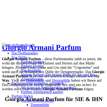
Giorgio Armani Parfum
Das Duftparadies
Top Düfte
Giorgio Armani Parfum
– diese Parfümmarke zählt zu jenen, die
Parfum Damen
wohl die meisten Düfte für Damen und Herren auf den Markt
Parfum Herren
bringen. Armani Code, Gioia und Gio sind die “Urgesteine” und
Nischendüfte
somit auch die bekanntesten Düfte der Designermarke. Das
Giorgio
Unisex Parfum: Die besten Düfte für Sie und Ihn
Armani Parfüm Si
ist eine der neueren Erfolge, ebenso wie
My
Aromatherapie
Way
. Viele der
Damendüfte
und
Herrendüfte
haben wir Ihnen auf
Parfümproben kostenlos anfordern
Das-Duftparadies.de bereits vorgestellt. Wir sind uns sicher: Es
Wo kann ich Parfümproben kaufen?
werden noch viele weitere
Giorgio Armani Parfums
folgen.
Parfüm Abfüllungen kaufen
Parfum finden
Giorgio Armani Parfum für SIE & IHN
Parfüm Eigenschaften
Damendüfte