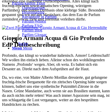
erkennbar eine maskuline Duftkomposition. Alles klingt nach
Parfüm kaufen Tipps
fruchtig-frischem sowie aquatischen Opening, würzigem
Damenparfüm
Parfümherz und solider Duftbasis ohne klebrige Süße. Besonders
Herrenparfüm
gespannt sind wir auf das Mastixharz, das dem Eau de Parfum
Riechstoffe in Parfüm
zumindest etwas Tiefe und Intensität verleihen dürfte.
Parfüm-Wissen
Parfum FAQ
Parfüm Blog
Parfüm Glossar
Giorgio Armani Acqua di Gio Profondo
Suche
EdP Duftbeschreibung
Menü
Menü
Profondo, das klingt so wunderbar italienisch. Amore! Leidenschaft!
Wir wollen ihn einfach lieben. Alleine schon des wohlklingenden
Namens ‚Profondo‘ wegen. Aber, oh weia. Es bahnt sich ein
Desaster an. Direkt nach dem Aufsprühen auf die Haut.
Da, wo eine, von Maitre Alberto Morillas dressierte, gut gelungene
fruchtig-frische Bergamotte für ein zitrisches Opening hätte sorgen
können, ballert uns eine synthetische Putzmittel-Zitrone in die
Nasen. Grüne Mandarine, auch wenn sie aus Brasilien stammt, kann
da auch nichts mehr retten! Was auch immer Aquozone sein mag, ist
uns schlagartig die Lust vergangen, weiter an den besprühten
Handrücken zu riechen.