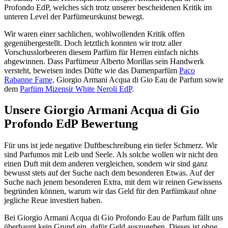
Profondo EdP, welches sich trotz unserer bescheidenen Kritik im
unteren Level der Parfümeurskunst bewegt.
Wir waren einer sachlichen, wohlwollenden Kritik offen
gegenübergestellt. Doch letztlich konnten wir trotz aller
Vorschusslorbeeren diesem Parfüm für Herren einfach nichts
abgewinnen. Dass Parfümeur Alberto Morillas sein Handwerk
versteht, beweisen indes Düfte wie das Damenparfüm
Paco
Rabanne Fame,
Giorgio Armani Acqua di Gio Eau de Parfum sowie
dem
Parfüm Mizensir White Neroli EdP
.
Unsere Giorgio Armani Acqua di Gio
Profondo EdP Bewertung
Für uns ist jede negative Duftbeschreibung ein tiefer Schmerz. Wir
sind Parfumos mit Leib und Seele. Als solche wollen wir nicht den
einen Duft mit dem anderen vergleichen, sondern wir sind ganz
bewusst stets auf der Suche nach dem besonderen Etwas. Auf der
Suche nach jenem besonderen Extra, mit dem wir reinen Gewissens
begründen können, warum wir das Geld für den Parfümkauf ohne
jegliche Reue investiert haben.
Bei Giorgio Armani Acqua di Gio Profondo Eau de Parfum fällt uns
überhaupt kein Grund ein, dafür Geld auszugeben. Dieses ist ohne