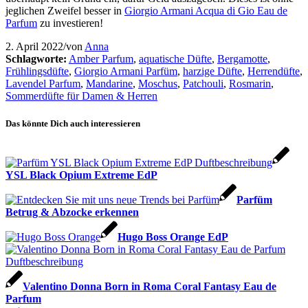
jeglichen Zweifel besser in
Giorgio Armani Acqua di Gio Eau de
Parfum
zu investieren!
2. April 2022
/
von
Anna
Schlagworte:
Amber Parfum
,
aquatische Düfte
,
Bergamotte
,
Frühlingsdüfte
,
Giorgio Armani Parfüm
,
harzige Düfte
,
Herrendüfte
,
Lavendel Parfum
,
Mandarine
,
Moschus
,
Patchouli
,
Rosmarin
,
Sommerdüfte für Damen & Herren
Das könnte Dich auch interessieren
YSL Black Opium Extreme EdP
Parfüm
Betrug & Abzocke erkennen
Hugo Boss Orange EdP
Valentino Donna Born in Roma Coral Fantasy Eau de
Parfum