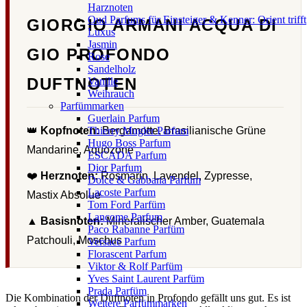
Harznoten
Oud Parfums für Einsteiger & Kenner: Orient trifft
GIORGIO ARMANI ACQUA DI
Luxus
Jasmin
GIO PROFONDO
Rose
Sandelholz
DUFTNOTEN
Vanille
Weihrauch
Parfümmarken
Guerlain Parfum
👑
Kopfnoten:
Bergamotte, Brasilianische Grüne
Thierry Mugler Parfum
Hugo Boss Parfum
Mandarine, Aquozone
ESCADA Parfum
Dior Parfum
❤️
Herznoten:
Rosmarin, Lavendel, Zypresse,
Dolce & Gabbana Parfum
Lacoste Parfum
Mastix Absolue
Tom Ford Parfüm
Lancome Parfum
▲
Basisnoten:
Mineralischer Amber, Guatemala
Paco Rabanne Parfüm
Patchouli, Moschus
Versace Parfum
Florascent Parfum
Viktor & Rolf Parfüm
Yves Saint Laurent Parfüm
Prada Parfüm
Die Kombination der Duftnoten in Profondo gefällt uns gut. Es ist
Weitere Parfümmarken