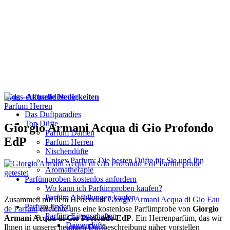
Blog - Aktuelle Neuigkeiten
Parfum Herren
Das Duftparadies
Top Düfte
Giorgio Armani Acqua di Gio Profondo
Parfum Damen
EdP
Parfum Herren
Nischendüfte
Unisex Parfum: Die besten Düfte für Sie und Ihn
Aromatherapie
Parfümproben kostenlos anfordern
Wo kann ich Parfümproben kaufen?
Parfüm Abfüllungen kaufen
Zusammen mit dem Herrenduft
Giorgio Armani Acqua di Gio Eau
Parfum finden
de Parfum
erreichte uns eine kostenlose Parfümprobe von
Giorgio
Parfüm Eigenschaften
Armani Acqua di Gio Profondo EdP
. Ein Herrenparfüm, das wir
Damendüfte
Ihnen in unserer heutigen Duftbeschreibung näher vorstellen