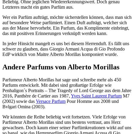
Beliebig. Ohne jeglichen Wiedererkennungswert. Doch genau
Letzteres macht ein gutes Parfüm aus.
Wer ein Parfüm aufträgt, möchte sicherstellen können, dass man sich
auf besondere Weise parfümiert. Einen Duft aufträgt, welcher sich
aus der Masse hervorhebt. Ein Parfum, das Komplimente einbringt,
das mit positiven Erinnerungen verknüpft werden kann.
In jeder Hinsicht mangelt es uns bei diesem Herrenduft. Es fällt uns
schwer zu glauben, dass Giorgio Armani Acqua di Gio Profondo
EdP wirklich von Maitre Alberto Morillas komponiert wurde.
Andere Parfums von Alberto Morillas
Parfumeur Alberto Morillas hat sage und schreibe mehr als 450
Parfums entwickelt. Mit dabei sind großartige Erfolge wie
Penhaligon´s Portraits – The Tragedy of Lord George aus dem Jahre
2016, Panthère de Cartier aus 1987,
Yves Saint Laurent Parfum
M7
(2002) sowie das
Versace Parfum
Pour Homme aus 2008 und
Bvlgari Omina (2003).
Wir könnten die Reihe beliebig weit fortsetzen. Viele Erfolge von
Parfümeur Alberto Morillas sind uns bestens vertraut, ans Herz
gewachsen. Doch kaum einer seiner Parfümkreationen wirkt auf uns
so banal, wie das Herrenparfüm Giorgio Armani Acqua di Gio