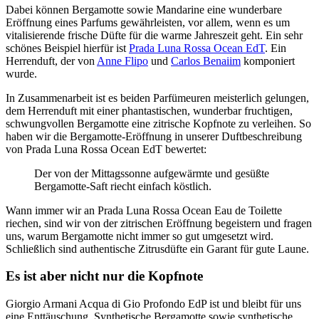
Dabei können Bergamotte sowie Mandarine eine wunderbare
Eröffnung eines Parfums gewährleisten, vor allem, wenn es um
vitalisierende frische Düfte für die warme Jahreszeit geht. Ein sehr
schönes Beispiel hierfür ist
Prada Luna Rossa Ocean EdT
. Ein
Herrenduft, der von
Anne Flipo
und
Carlos Benaiim
komponiert
wurde.
In Zusammenarbeit ist es beiden Parfümeuren meisterlich gelungen,
dem Herrenduft mit einer phantastischen, wunderbar fruchtigen,
schwungvollen Bergamotte eine zitrische Kopfnote zu verleihen. So
haben wir die Bergamotte-Eröffnung in unserer Duftbeschreibung
von Prada Luna Rossa Ocean EdT bewertet:
Der von der Mittagssonne aufgewärmte und gesüßte
Bergamotte-Saft riecht einfach köstlich.
Wann immer wir an Prada Luna Rossa Ocean Eau de Toilette
riechen, sind wir von der zitrischen Eröffnung begeistern und fragen
uns, warum Bergamotte nicht immer so gut umgesetzt wird.
Schließlich sind authentische Zitrusdüfte ein Garant für gute Laune.
Es ist aber nicht nur die Kopfnote
Giorgio Armani Acqua di Gio Profondo EdP ist und bleibt für uns
eine Enttäuschung. Synthetische Bergamotte sowie synthetische