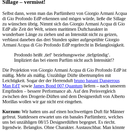
Sillage – vermisst!
Selbst dann, wenn man das Parfümherz von Giorgio Armani Acqua
di Gio Profondo EdP erkennen und mögen würde, ließe die Sillage
zu wünschen übrig. Nimmt sich das Giorgio Armani Acqua di Gio
EdP alle Zeit der Welt, seinen maritimen Duftcharakter in
wunderbare Länge zu ziehen und an Intensität nicht zu geizen,
verblasst daneben das drei Stunden später aufgesprühte Giorgio
Armani Acqua di Gio Profondo EdP regelrecht in Belanglosigkeit.
Prodondo heißt ‚tief‘ beziehungsweise ‚tiefgründig‘.
Impliziert das bei einem Parfüm nicht auch Intensität!?
Die Projektion von Giorgio Armani Acqua di Gio Profondo EdP ist
mäßig. Mehr als mäßig. Unzählige Düfte übertrumpfen mit
Leichtigkeit. Sogar der der Herrenduft
bruno banani Dangerous
Man EdT
sowie
James Bond 007 Quantum
liefern – nach unserem
Empfinden – bessere Performance ab. Auf den Preisvergleich
zwischen den Drogerie-Düften und dem Designerduft von Alberto
Morillas wollen wir gar nicht erst eingehen.
Kurzum:
Wir hatten uns auf einen hochwertigen Duft für Männer
gefreut. Stattdessen erwartet uns ein banales Parfümherz, welches
uns bei unzähligen 08/15 Designerdüften begegnet. Es riecht.
Irgendwie. Belanglos. Ohne Charakter. Austauschbar. Man könnte