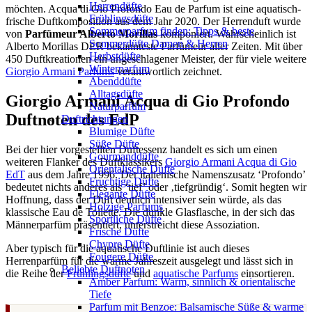
Herrendüfte
möchten. Acqua di Gio Profondo Eau de Parfum ist eine aquatisch-
Frühlingsdüfte
frische Duftkomposition aus dem Jahr 2020. Der Herrenduft wurde
Sommerparfum finden: Tipps & beste
von
Parfümeur Alberto Morillas
komponiert. Wahrscheinlich ist
Sommerdüfte Damen & Herren
Alberto Morillas DER bekannteste Parfümeur aller Zeiten. Mit über
Herbstdüfte
450 Duftkreationen ein ungeschlagener Meister, der für viele weitere
Winterparfum
Giorgio Armani Parfums
verantwortlich zeichnet.
Abenddüfte
Alltagsdüfte
Giorgio Armani Acqua di Gio Profondo
Naturparfüm
Duftnoten des EdP
Duftrichtungen
Blumige Düfte
Süße Düfte
Bei der hier vorgestellten Duftessenz handelt es sich um einen
Gourmanddüfte
weiteren Flanker des Duftklassikers
Giorgio Armani Acqua di Gio
Orientalische Düfte
EdT
aus dem Jahre 1996. Der italienische Namenszusatz ‘Profondo’
Fruchtige Düfte
bedeutet nichts anderes als ‘tief’ oder ‚tiefgründig‘. Somit hegten wir
Elegante Düfte
Hoffnung, dass der Duft deutlich intensiver sein würde, als das
Holzige Parfums
klassische Eau de Toilette. Die dunkle Glasflasche, in der sich das
Sportliche Düfte
Männerparfüm präsentiert, unterstreicht diese Assoziation.
Frische Düfte
Chypre Düfte
Aber typisch für die aquatische Duftlinie ist auch dieses
Fougere Düfte
Herrenparfüm für die warme Jahreszeit ausgelegt und lässt sich in
Beliebte Duftnoten
die Reihe der
Frühlingsdüfte
und
aquatische Parfums
einsortieren.
Amber Parfum: Warm, sinnlich & orientalische
Tiefe
Parfum mit Benzoe: Balsamische Süße & warme