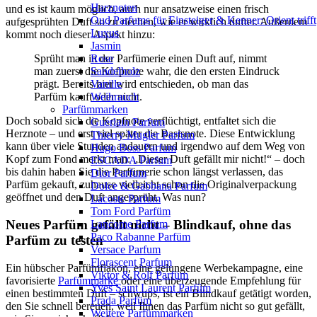
Harznoten
und es ist kaum möglich, auch nur ansatzweise einen frisch
Oud Parfums für Einsteiger & Kenner: Orient trifft
aufgesprühten Duft so zu riechen, wie er wirklich duftet. Außerdem
Luxus
kommt noch dieser Aspekt hinzu:
Jasmin
Rose
Sprüht man in der Parfümerie einen Duft auf, nimmt
Sandelholz
man zuerst die Kofpnote wahr, die den ersten Eindruck
Vanille
prägt. Bereits hier wird entschieden, ob man das
Weihrauch
Parfüm kauft oder nicht.
Parfümmarken
Doch sobald sich die Kopfnote verflüchtigt, entfaltet sich die
Guerlain Parfum
Herznote – und erst viel später die Basisnote. Diese Entwicklung
Thierry Mugler Parfum
kann über viele Stunden andauern und irgendwo auf dem Weg von
Hugo Boss Parfum
Kopf zum Fond merkt man: „Dieser Duft gefällt mir nicht!“ – doch
ESCADA Parfum
bis dahin haben Sie die Parfümerie schon längst verlassen, das
Dior Parfum
Parfüm gekauft, zuhause vielleicht schon die Originalverpackung
Dolce & Gabbana Parfum
geöffnet und den Duft angesprüht. Was nun?
Lacoste Parfum
Tom Ford Parfüm
Neues Parfüm gefällt nicht – Blindkauf, ohne das
Lancome Parfum
Paco Rabanne Parfüm
Parfüm zu testen
Versace Parfum
Florascent Parfum
Ein hübscher Parfümflakon, eine gelungene Werbekampagne, eine
Viktor & Rolf Parfüm
favorisierte
Parfümmarke
oder eine überzeugende Empfehlung für
Yves Saint Laurent Parfüm
einen bestimmten Duft – schwups, ist ein Blindkauf getätigt worden,
Prada Parfüm
den Sie schnell bereuen, weil Ihnen das Parfüm nicht so gut gefällt,
Weitere Parfümmarken