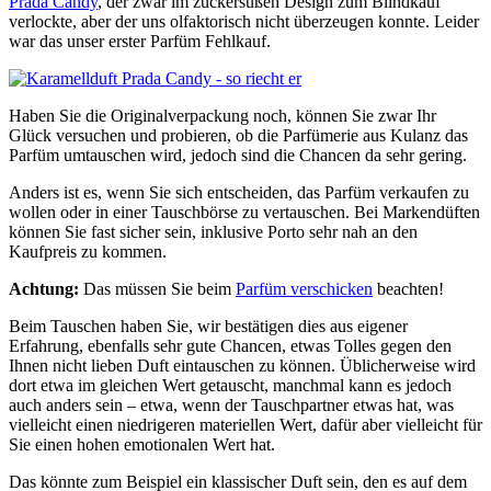
Prada Candy
, der zwar im zuckersüßen Design zum Blindkauf
verlockte, aber der uns olfaktorisch nicht überzeugen konnte. Leider
war das unser erster Parfüm Fehlkauf.
Haben Sie die Originalverpackung noch, können Sie zwar Ihr
Glück versuchen und probieren, ob die Parfümerie aus Kulanz das
Parfüm umtauschen wird, jedoch sind die Chancen da sehr gering.
Anders ist es, wenn Sie sich entscheiden, das Parfüm verkaufen zu
wollen oder in einer Tauschbörse zu vertauschen. Bei Markendüften
können Sie fast sicher sein, inklusive Porto sehr nah an den
Kaufpreis zu kommen.
Achtung:
Das müssen Sie beim
Parfüm verschicken
beachten!
Beim Tauschen haben Sie, wir bestätigen dies aus eigener
Erfahrung, ebenfalls sehr gute Chancen, etwas Tolles gegen den
Ihnen nicht lieben Duft eintauschen zu können. Üblicherweise wird
dort etwa im gleichen Wert getauscht, manchmal kann es jedoch
auch anders sein – etwa, wenn der Tauschpartner etwas hat, was
vielleicht einen niedrigeren materiellen Wert, dafür aber vielleicht für
Sie einen hohen emotionalen Wert hat.
Das könnte zum Beispiel ein klassischer Duft sein, den es auf dem