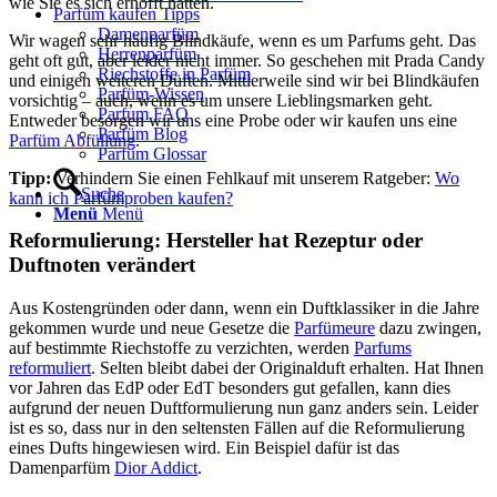
wie Sie es sich erhofft hatten.
Parfüm kaufen Tipps
Damenparfüm
Wir wagen sehr häufig Blindkäufe, wenn es um Parfums geht. Das
Herrenparfüm
geht oft gut, aber leider nicht immer. So geschehen mit Prada Candy
Riechstoffe in Parfüm
und einigen weiteren Düften. Mittlerweile sind wir bei Blindkäufen
Parfüm-Wissen
vorsichtig – auch, wenn es um unsere Lieblingsmarken geht.
Parfum FAQ
Entweder besorgen wir uns eine Probe oder wir kaufen uns eine
Parfüm Blog
Parfüm Abfüllung
.
Parfüm Glossar
Tipp:
Verhindern Sie einen Fehlkauf mit unserem Ratgeber:
Wo
Suche
kann ich Parfümproben kaufen?
Menü
Menü
Reformulierung: Hersteller hat Rezeptur oder
Duftnoten verändert
Aus Kostengründen oder dann, wenn ein Duftklassiker in die Jahre
gekommen wurde und neue Gesetze die
Parfümeure
dazu zwingen,
auf bestimmte Riechstoffe zu verzichten, werden
Parfums
reformuliert
. Selten bleibt dabei der Originalduft erhalten. Hat Ihnen
vor Jahren das EdP oder EdT besonders gut gefallen, kann dies
aufgrund der neuen Duftformulierung nun ganz anders sein. Leider
ist es so, dass nur in den seltensten Fällen auf die Reformulierung
eines Dufts hingewiesen wird. Ein Beispiel dafür ist das
Damenparfüm
Dior Addict
.