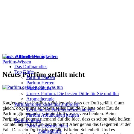
Blog - Aktuelle Neuigkeiten
Parfüm-Wissen
Das Duftparadies
Top Düfte
Neues Parfüm gefällt nicht
Parfum Damen
Parfum Herren
Nischendüfte
Unisex Parfum: Die besten Düfte für Sie und Ihn
Aromatherapie
Kaufen wir ein Parfüm, möchten wir, dass der Duft gefällt. Ganz
Parfümproben kostenlos anfordern
gleich, ob wir uns selbst ein tolles Eau de Toilette oder Eau de
Wo kann ich Parfümproben kaufen?
Parfum gönnen oder wir ein Duftwasser verschenken. Beim
Parfüm Abfüllungen kaufen
Parfümkauf kommt niemand auf die Idee, dass es schon bald heißen
Parfum finden
könnte: neues Parfüm gefällt nicht! Aber genau das Gegenteil ist der
Parfüm Eigenschaften
Fall. Dass ein Duft nicht gefällt, ist keine Seltenheit. Und es
Damendüfte