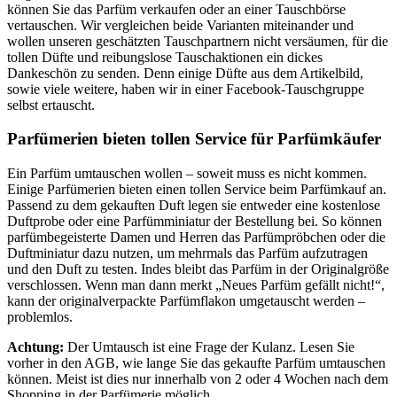
können Sie das Parfüm verkaufen oder an einer Tauschbörse
vertauschen. Wir vergleichen beide Varianten miteinander und
wollen unseren geschätzten Tauschpartnern nicht versäumen, für die
tollen Düfte und reibungslose Tauschaktionen ein dickes
Dankeschön zu senden. Denn einige Düfte aus dem Artikelbild,
sowie viele weitere, haben wir in einer Facebook-Tauschgruppe
selbst ertauscht.
Parfümerien bieten tollen Service für Parfümkäufer
Ein Parfüm umtauschen wollen – soweit muss es nicht kommen.
Einige Parfümerien bieten einen tollen Service beim Parfümkauf an.
Passend zu dem gekauften Duft legen sie entweder eine kostenlose
Duftprobe oder eine Parfümminiatur der Bestellung bei. So können
parfümbegeisterte Damen und Herren das Parfümpröbchen oder die
Duftminiatur dazu nutzen, um mehrmals das Parfüm aufzutragen
und den Duft zu testen. Indes bleibt das Parfüm in der Originalgröße
verschlossen. Wenn man dann merkt „Neues Parfüm gefällt nicht!“,
kann der originalverpackte Parfümflakon umgetauscht werden –
problemlos.
Achtung:
Der Umtausch ist eine Frage der Kulanz. Lesen Sie
vorher in den AGB, wie lange Sie das gekaufte Parfüm umtauschen
können. Meist ist dies nur innerhalb von 2 oder 4 Wochen nach dem
Shopping in der Parfümerie möglich.