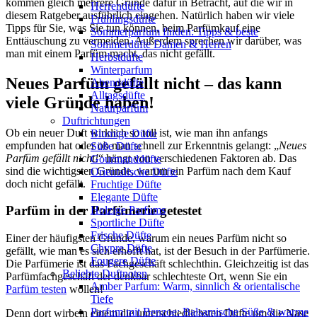
kommen gleich mehrere Gründe dafür in Betracht, auf die wir in
Herrendüfte
diesem Ratgeber ausführlich eingehen. Natürlich haben wir viele
Frühlingsdüfte
Tipps für Sie, was Sie tun können, beim Parfümkauf eine
Sommerparfum finden: Tipps & beste
Enttäuschung zu vermeiden. Außerdem sprechen wir darüber, was
Sommerdüfte Damen & Herren
man mit einem Parfüm macht, das nicht gefällt.
Herbstdüfte
Winterparfum
Neues Parfüm gefällt nicht – das kann
Abenddüfte
Alltagsdüfte
viele Gründe haben!
Naturparfüm
Duftrichtungen
Ob ein neuer Duft wirklich so toll ist, wie man ihn anfangs
Blumige Düfte
empfunden hat oder ob man schnell zur Erkenntnis gelangt: „
Neues
Süße Düfte
Parfüm gefällt nicht!
“ hängt von verschiedenen Faktoren ab. Das
Gourmanddüfte
sind die wichtigsten Gründe, warum ein Parfüm nach dem Kauf
Orientalische Düfte
doch nicht gefällt.
Fruchtige Düfte
Elegante Düfte
Parfüm in der Parfümerie getestet
Holzige Parfums
Sportliche Düfte
Frische Düfte
Einer der häufigsten Gründe, warum ein neues Parfüm nicht so
Chypre Düfte
gefällt, wie man es sich erhofft hat, ist der Besuch in der Parfümerie.
Fougere Düfte
Die Parfümerie ist das Fachgeschäft schlechthin. Gleichzeitig ist das
Beliebte Duftnoten
Parfümfachgeschäft der denkbar schlechteste Ort, wenn Sie ein
Amber Parfum: Warm, sinnlich & orientalische
Parfüm testen
wollen!
Tiefe
Parfum mit Benzoe: Balsamische Süße & warme
Denn dort wirbeln einem die unterschiedlichsten Düfte um die Nase