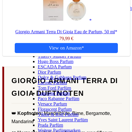
Harznoten
Oud Parfums für Einsteiger & Kenner: Orient trifft
Luxus
Jasmin
Rose
Sandelholz
Giorgio Armani Terra Di Gioia Eau de Parfum, 50 ml
Vanille
79,99 €
Weihrauch
Parfümmarken
View on Amazon
Guerlain Parfum
Thierry Mugler Parfum
Hugo Boss Parfum
ESCADA Parfum
Dior Parfum
Dolce & Gabbana Parfum
GIORGIO ARMANI TERRA DI
Lacoste Parfum
Tom Ford Parfüm
GIOIA DUFTNOTEN
Lancome Parfum
Paco Rabanne Parfüm
Versace Parfum
Florascent Parfum
👑
Kopfnoten:
Mandelblüte, Birne, Bergamotte,
Viktor & Rolf Parfüm
Yves Saint Laurent Parfüm
Mandarine
Prada Parfüm
Weitere Parfümmarken