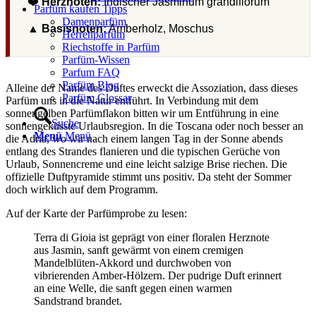
❤️
Herznoten:
Indischer Jasminum grandiflorum
Parfüm kaufen Tipps
Damenparfüm
▲
Basisnoten:
Amberholz, Moschus
Herrenparfüm
Riechstoffe in Parfüm
Parfüm-Wissen
Parfum FAQ
Parfüm Blog
Alleine der Name des Duftes erweckt die Assoziation, dass dieses
Parfüm Glossar
Parfüm uns in die Natur entführt. In Verbindung mit dem
sonnengelben Parfümflakon bitten wir um Entführung in eine
Suche
sonnengeküsste Urlaubsregion. In die Toscana oder noch besser an
Menü
Menü
die Adria, wo wir nach einem langen Tag in der Sonne abends
entlang des Strandes flanieren und die typischen Gerüche von
Urlaub, Sonnencreme und eine leicht salzige Brise riechen. Die
offizielle Duftpyramide stimmt uns positiv. Da steht der Sommer
doch wirklich auf dem Programm.
Auf der Karte der Parfümprobe zu lesen:
Terra di Gioia ist geprägt von einer floralen Herznote
aus Jasmin, sanft gewärmt von einem cremigen
Mandelblüten-Akkord und durchwoben von
vibrierenden Amber-Hölzern. Der pudrige Duft erinnert
an eine Welle, die sanft gegen einen warmen
Sandstrand brandet.