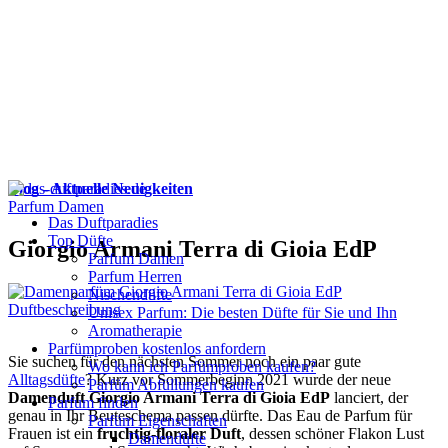
Blog - Aktuelle Neuigkeiten
Parfum Damen
Das Duftparadies
Top Düfte
Giorgio Armani Terra di Gioia EdP
Parfum Damen
Parfum Herren
Nischendüfte
Unisex Parfum: Die besten Düfte für Sie und Ihn
Aromatherapie
Parfümproben kostenlos anfordern
Sie suchen für den nächsten Sommer noch ein paar gute
Wo kann ich Parfümproben kaufen?
Alltagsdüfte
? Kurz vor Sommerbeginn 2021 wurde der neue
Parfüm Abfüllungen kaufen
Damenduft Giorgio Armani Terra di Gioia EdP
lanciert, der
Parfum finden
genau in Ihr Beuteschema passen dürfte. Das Eau de Parfum für
Parfüm Eigenschaften
Frauen ist ein
fruchtig-floraler Duft
, dessen schöner Flakon Lust
Damendüfte