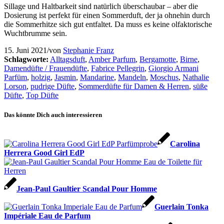
Sillage und Haltbarkeit sind natürlich überschaubar – aber die
Dosierung ist perfekt für einen Sommerduft, der ja ohnehin durch
die Sommerhitze sich gut entfaltet. Da muss es keine olfaktorische
Wuchtbrumme sein.
15. Juni 2021
/
von
Stephanie Franz
Schlagworte:
Alltagsduft
,
Amber Parfum
,
Bergamotte
,
Birne
,
Damendüfte / Frauendüfte
,
Fabrice Pellegrin
,
Giorgio Armani
Parfüm
,
holzig
,
Jasmin
,
Mandarine
,
Mandeln
,
Moschus
,
Nathalie
Lorson
,
pudrige Düfte
,
Sommerdüfte für Damen & Herren
,
süße
Düfte
,
Top Düfte
Das könnte Dich auch interessieren
Carolina
Herrera Good Girl EdP
Jean-Paul Gaultier Scandal Pour Homme
Guerlain Tonka
Impériale Eau de Parfum