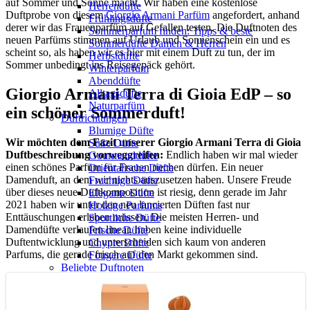
auf Sommer und Sonne macht. Wir haben eine kostenlose
Herrendüfte
Duftprobe von diesem
Giorgio Armani Parfüm
angefordert, anhand
Frühlingsdüfte
derer wir das Frauenparfüm auf Gefallen testen. Die Duftnoten des
Sommerparfum finden: Tipps & beste
neuen Parfüms stimmen auf Urlaub und Sonnenschein ein und es
Sommerdüfte Damen & Herren
scheint so, als haben wir es hier mit einem Duft zu tun, der im
Herbstdüfte
Sommer unbedingt ins Reisegepäck gehört.
Winterparfum
Abenddüfte
Giorgio Armani Terra di Gioia EdP – so
Alltagsdüfte
Naturparfüm
ein schöner Sommerduft!
Duftrichtungen
Blumige Düfte
Wir möchten dem Fazit unserer Giorgio Armani Terra di Gioia
Süße Düfte
Duftbeschreibung vorweggreifen:
Endlich haben wir mal wieder
Gourmanddüfte
einen schönes Parfüm für Frauen riechen dürfen. Ein neuer
Orientalische Düfte
Damenduft, an dem wir nichts auszusetzen haben. Unsere Freude
Fruchtige Düfte
über dieses neue Duftkomposition ist riesig, denn gerade im Jahr
Elegante Düfte
2021 haben wir unter den neu lancierten Düften fast nur
Holzige Parfums
Enttäuschungen erleben müssen. Die meisten Herren- und
Sportliche Düfte
Damendüfte verlaufen linear, haben keine individuelle
Frische Düfte
Duftentwicklung und unterscheiden sich kaum von anderen
Chypre Düfte
Parfums, die gerade frisch auf den Markt gekommen sind.
Fougere Düfte
Beliebte Duftnoten
Amber Parfum: Warm, sinnlich & orientalische
Tiefe
Parfum mit Benzoe: Balsamische Süße & warme