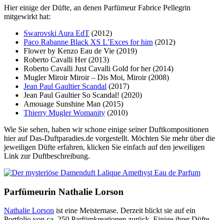
Hier einige der Düfte, an denen Parfümeur Fabrice Pellegrin
mitgewirkt hat:
Swarovski Aura EdT
(2012)
Paco Rabanne Black XS L’Exces for him
(2012)
Flower by Kenzo Eau de Vie (2019)
Roberto Cavalli Her (2013)
Roberto Cavalli Just Cavalli Gold for her (2014)
Mugler Miroir Miroir – Dis Moi, Miroir (2008)
Jean Paul Gaultier Scandal
(2017)
Jean Paul Gaultier So Scandal! (2020)
Amouage Sunshine Man (2015)
Thierry Mugler Womanity
(2010)
Wie Sie sehen, haben wir schone einige seiner Duftkompositionen
hier auf Das-Duftparadies.de vorgestellt. Möchten Sie mehr über die
jeweiligen Düfte erfahren, klicken Sie einfach auf den jeweiligen
Link zur Duftbeschreibung.
Parfümeurin Nathalie Lorson
Nathalie Lorson
ist eine Meisternase. Derzeit blickt sie auf ein
Portfolio von ca. 250 Parfümkreationen zurück. Einige ihrer Düfte