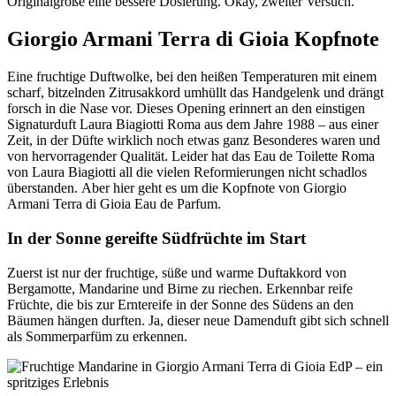
Originalgröße eine bessere Dosierung. Okay, zweiter Versuch.
Giorgio Armani Terra di Gioia Kopfnote
Eine fruchtige Duftwolke, bei den heißen Temperaturen mit einem
scharf, bitzelnden Zitrusakkord umhüllt das Handgelenk und drängt
forsch in die Nase vor. Dieses Opening erinnert an den einstigen
Signaturduft Laura Biagiotti Roma aus dem Jahre 1988 – aus einer
Zeit, in der Düfte wirklich noch etwas ganz Besonderes waren und
von hervorragender Qualität. Leider hat das Eau de Toilette Roma
von Laura Biagiotti all die vielen Reformierungen nicht schadlos
überstanden. Aber hier geht es um die Kopfnote von Giorgio
Armani Terra di Gioia Eau de Parfum.
In der Sonne gereifte Südfrüchte im Start
Zuerst ist nur der fruchtige, süße und warme Duftakkord von
Bergamotte, Mandarine und Birne zu riechen. Erkennbar reife
Früchte, die bis zur Erntereife in der Sonne des Südens an den
Bäumen hängen durften. Ja, dieser neue Damenduft gibt sich schnell
als Sommerparfüm zu erkennen.