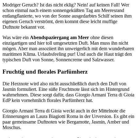
Modriger Geruch? Ist das nicht eklig? Nein! auf keinen Fall! Wer
schon einmal nach einem sonnengeküßten Tag am Meeresrand
entlangflanierte, wo von der Sonne ausgedarbtes Schilf seinen ihm
eigenen Geruch verströmt, dem kommt diese leicht muffige
Duftnote bekannt vor.
Was wäre ein
Abendspaziergang am Meer
ohne diesen
einzigartigen und hier toll umgesetzten Duft. Man muss ihn nicht
mögen. Aber man assoziiert ihn unweigerlich mit dem wunderbaren
maritimen Klima. Urlaubsfeeling pur! Und auch die Haut trägt den
typischen Duft von Sonne, Sonnencreme und Salzwasser.
Fruchtig und florales Parfümherz
Die Herznote wird also nicht ausschließlich durch den Duft von
Jasmin formuliert. Eine süße Fruchtnote lässt sich im Hintergrund
wahrnehmen. Diese sorgt dafür, dass Giorgio Armani Terra di Gioia
EdP kein vornehmlich florales Parfümherz hat.
Giorgio Armani Terra di Gioia weckt auch in der Mittelnote die
Erinnerungen an Laura Biagiotti Roma in der Urversion. Es gibt ein
paar gemeinsame Duftnoten wie Bergamotte, Jasmin, Amber und
Moschus.