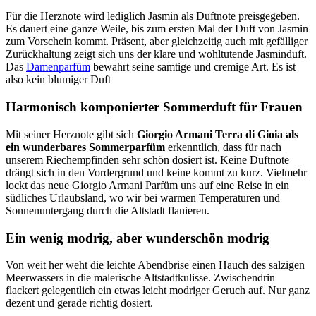
Für die Herznote wird lediglich Jasmin als Duftnote preisgegeben.
Es dauert eine ganze Weile, bis zum ersten Mal der Duft von Jasmin
zum Vorschein kommt. Präsent, aber gleichzeitig auch mit gefälliger
Zurückhaltung zeigt sich uns der klare und wohltutende Jasminduft.
Das
Damenparfüm
bewahrt seine samtige und cremige Art. Es ist
also kein blumiger Duft
Harmonisch komponierter Sommerduft für Frauen
Mit seiner Herznote gibt sich
Giorgio Armani Terra di Gioia als
ein wunderbares Sommerparfüm
erkenntlich, dass für nach
unserem Riechempfinden sehr schön dosiert ist. Keine Duftnote
drängt sich in den Vordergrund und keine kommt zu kurz. Vielmehr
lockt das neue Giorgio Armani Parfüm uns auf eine Reise in ein
südliches Urlaubsland, wo wir bei warmen Temperaturen und
Sonnenuntergang durch die Altstadt flanieren.
Ein wenig modrig, aber wunderschön modrig
Von weit her weht die leichte Abendbrise einen Hauch des salzigen
Meerwassers in die malerische Altstadtkulisse. Zwischendrin
flackert gelegentlich ein etwas leicht modriger Geruch auf. Nur ganz
dezent und gerade richtig dosiert.