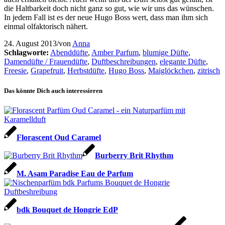
die Haltbarkeit doch nicht ganz so gut, wie wir uns das wünschen.
In jedem Fall ist es der neue Hugo Boss wert, dass man ihm sich
einmal olfaktorisch nähert.
24. August 2013
/
von
Anna
Schlagworte:
Abenddüfte
,
Amber Parfum
,
blumige Düfte
,
Damendüfte / Frauendüfte
,
Duftbeschreibungen
,
elegante Düfte
,
Freesie
,
Grapefruit
,
Herbstdüfte
,
Hugo Boss
,
Maiglöckchen
,
zitrisch
Das könnte Dich auch interessieren
Florascent Oud Caramel
Burberry Brit Rhythm
M. Asam Paradise Eau de Parfum
bdk Bouquet de Hongrie EdP