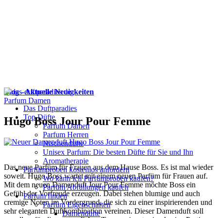
Blog - Aktuelle Neuigkeiten
Parfum Damen
Das Duftparadies
Top Düfte
Hugo Boss Jour Pour Femme
Parfum Damen
Parfum Herren
Nischendüfte
Unisex Parfum: Die besten Düfte für Sie und Ihn
Aromatherapie
Das neue Parfüm für Frauen aus dem Hause Boss. Es ist mal wieder
Parfümproben kostenlos anfordern
soweit. Hugo Boss wartet mit einem neuen Parfüm für Frauen auf.
Wo kann ich Parfümproben kaufen?
Mit dem neuen Damenduft Jour Pour Femme möchte Boss ein
Parfüm Abfüllungen kaufen
Gefühl der Vorfreude erzeugen. Dabei stehen blumige und auch
Parfum finden
cremige Noten im Vordergrund, die sich zu einer inspirierenden und
Parfüm Eigenschaften
sehr eleganten Duftkombination vereinen. Dieser Damenduft soll
Damendüfte