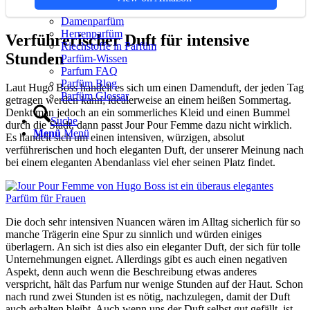
Parfüm kaufen Tipps
Damenparfüm
Herrenparfüm
Verführerischer Duft für intensive
Riechstoffe in Parfüm
Stunden
Parfüm-Wissen
Parfum FAQ
Parfüm Blog
Laut Hugo Boss handelt es sich um einen Damenduft, der jeden Tag
Parfüm Glossar
getragen werden kann; idealerweise an einem heißen Sommertag.
Denkt man jedoch an ein sommerliches Kleid und einen Bummel
Suche
durch die Stadt, dann passt Jour Pour Femme dazu nicht wirklich.
Menü
Menü
Es handelt sich um einen intensiven, würzigen, absolut
verführerischen und hoch eleganten Duft, der unserer Meinung nach
bei einem eleganten Abendanlass viel eher seinen Platz findet.
Die doch sehr intensiven Nuancen wären im Alltag sicherlich für so
manche Trägerin eine Spur zu sinnlich und würden einiges
überlagern. An sich ist dies also ein eleganter Duft, der sich für tolle
Unternehmungen eignet. Allerdings gibt es auch einen negativen
Aspekt, denn auch wenn die Beschreibung etwas anderes
verspricht, hält das Parfum nur wenige Stunden auf der Haut. Schon
nach rund zwei Stunden ist es nötig, nachzulegen, damit der Duft
auch erhalten bleibt. Auch wenn uns der Duft selbst gut gefällt, ist