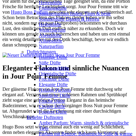
vor allem für die sommerlichen Tage geeignet sein, da eine Portion
Herrendüfte
Frische für herrliche Leichtigkeit sorgt. Jour Pour Femme tritt wie
Frühlingsdüfte
von
Hugo Boss Parfum
gewohnt sehr elegant und verführerisch auf.
Sommerparfum finden: Tipps & beste
Schon beim Betrachten des Flakons (leider haben wir ihn selbst
Sommerdüfte Damen & Herren
nicht, sondern nur ein paar Duftproben) bekommen wir durchaus
Herbstdüfte
Lust, den sinnlichen Duft endlich näher zu erkunden. Doch wir
Winterparfum
können uns gerade so noch beherrschen und haben uns erst einmal
Abenddüfte
ein wenig detaillierter mit der Optik beschäftigt, bevor wir endlich
Alltagsdüfte
daran schnuppern.
Naturparfüm
Duftrichtungen
Blumige Düfte
Süße Düfte
Eleganter Flakon und sinnliche Nuancen
Gourmanddüfte
Orientalische Düfte
in Jour Pour Femme
Fruchtige Düfte
Elegante Düfte
Der gläserne Flakon von Jour Pour Femme tritt durchweg sehr
Holzige Parfums
elegant auf. Verziert mit einem goldenen Rahmen und Sprühkopf
Sportliche Düfte
zieht sogar eine gehörige Portion Eleganz in das heimische
Frische Düfte
Badezimmer, wie es schon der Vorgänger Boss Nuit pour Femme
Chypre Düfte
tat. Abgerundet wird die Erscheinung mit einer durchsichtigen
Fougere Düfte
Verschlusskappe.
Beliebte Duftnoten
Amber Parfum: Warm, sinnlich & orientalische
Hugo Boss setzt wieder einmal auch ein wenig auf Schlichtheit,
Tiefe
denn neben eleganten Akzenten findet sich kaum Verzierung auf
Parfum mit Benzoe: Balsamische Süße & warme