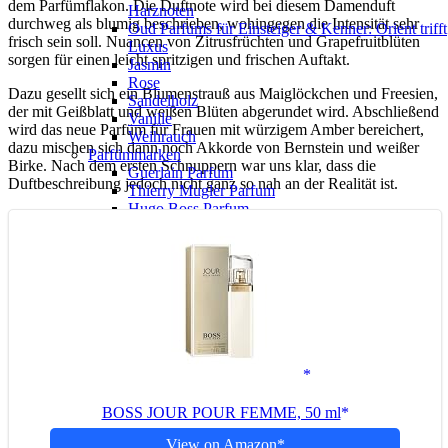
dem Parfümflakon. Die Duftnote wird bei diesem Damenduft
Harznoten
durchweg als blumig beschrieben, wohingegen die Intensität sehr
Oud Parfums für Einsteiger & Kenner: Orient trifft
frisch sein soll. Nuancen von Zitrusfrüchten und Grapefruitblüten
Luxus
sorgen für einen leicht spritzigen und frischen Auftakt.
Jasmin
Rose
Dazu gesellt sich ein Blumenstrauß aus Maiglöckchen und Freesien,
Sandelholz
der mit Geißblatt und weißen Blüten abgerundet wird. Abschließend
Vanille
wird das neue Parfüm für Frauen mit würzigem Amber bereichert,
Weihrauch
dazu mischen sich dann noch Akkorde von Bernstein und weißer
Parfümmarken
Birke. Nach dem ersten Schnuppern war uns klar, dass die
Guerlain Parfum
Duftbeschreibung jedoch nicht ganz so nah an der Realität ist.
Thierry Mugler Parfum
Hugo Boss Parfum
ESCADA Parfum
Dior Parfum
Dolce & Gabbana Parfum
Lacoste Parfum
Tom Ford Parfüm
Lancome Parfum
Paco Rabanne Parfüm
Versace Parfum
Florascent Parfum
Viktor & Rolf Parfüm
Yves Saint Laurent Parfüm
BOSS JOUR POUR FEMME, 50 ml
Prada Parfüm
Weitere Parfümmarken
View on Amazon