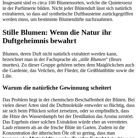
Insgesamt sind es circa 100 Blumensorten, welche die Quintessenz
in der Parfümerie bilden. Nicht jeder Blütenduft lässt sich natürlich
extrahieren, so dass auf synthetische Duftbausteine zurückgegriffen
werden muss, um bestimmte Blumendüfte nachzuahmen.
Stille Blumen: Wenn die Natur ihr
Duftgeheimnis bewahrt
Blumen, deren Duft nicht natürlich extrahiert werden kann,
bezeichnet man in der Fachsprache als „
stille Blumen
“ (fleurs
muettes). Zu dieser Gruppe gehören neben dem Maiglöckchen auch
die Gardenie, das Veilchen, der Flieder, die Geißblattblüte sowie die
Lilie.
Warum die natürliche Gewinnung scheitert
Das Problem liegt in der chemischen Beschaffenheit der Blüten. Bei
vielen dieser Arten sind die Duftmoleküle entweder so flüchtig, dass
sie sich beim Pflücken sofort zersetzen, oder so empfindlich, dass
die Hitze des Wasserdampfs bei der Destillation das Aroma zerstört.
Das Ergebnis einer solchen Extraktion würde eher an verrottetes
Laub erinnern als an die frische Blüte im Garten. Zudem ist die
Konzentration der ätherischen Öle oft so gering, dass man