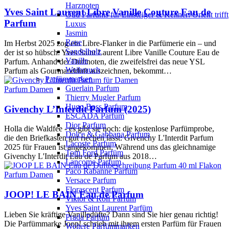
Harznoten
Yves Saint Laurent Libre Vanille Couture Eau de
Oud Parfums für Einsteiger & Kenner: Orient trifft
Parfum
Luxus
Jasmin
Rose
Im Herbst 2025 zog ein Libre-Flanker in die Parfümerie ein – und
Sandelholz
der ist so hübsch: Yves Saint Laurent Libre Vanille Couture Eau de
Vanille
Parfum. Anhand der Duftnoten, die zweifelsfrei das neue YSL
Weihrauch
Parfum als Gourmandduft auszeichnen, bekommt…
Parfümmarken
Guerlain Parfum
Parfum Damen
Thierry Mugler Parfum
Hugo Boss Parfum
Givenchy L’Interdit Parfum (2025)
ESCADA Parfum
Dior Parfum
Holla die Waldfee - es gibt sie noch: die kostenlose Parfümprobe,
Dolce & Gabbana Parfum
die den Briefkasten gut riechen lässt: Givenchy L'Interdit Parfum
Lacoste Parfum
2025 für Frauen ist angekommen. Während uns das gleichnamige
Tom Ford Parfüm
Givenchy L'Interdit Eau de Parfum aus 2018…
Lancome Parfum
Paco Rabanne Parfüm
Parfum Damen
Versace Parfum
Florascent Parfum
JOOP! LE BAIN Eau de Parfum
Viktor & Rolf Parfüm
Yves Saint Laurent Parfüm
Lieben Sie kräftige Vanilledüfte? Dann sind Sie hier genau richtig!
Prada Parfüm
Die Parfümmarke Joop! schrieb mit ihrem ersten Parfüm für Frauen
Weitere Parfümmarken