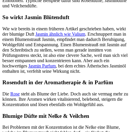
Emotionen. Typische Beispiele dafür sind Rosendüfte, Jasmindüfte
und Veilchendüfte.
So wirkt Jasmin Blütenduft
Wie wir bereits in einem früheren Artikel geschrieben haben, wirkt
der blumige Duft
Jasmin ähnlich wie Valium
. Erschnuppert man in
einem Blumenstrauß Jasmin, empfindet man dadurch Beruhigung,
Wohlgefühl und Entspannung. Einen Blumenstrauß mit Jasmin auf
den Schreibtisch zu stellen, wenn man gerade inmitten von
Prüfungsstress steckt, ist also eine clevere Sache, weil man sich viel
besser entspannen und konzentrieren kann. Aber auch ein
hochwertiges
Jasmin Parfum
, bei dem echtes Ätherisches Jasminöl
enthalten ist, verfehlt seine Wirkung nicht.
Rosenduft in der Aromatherapie & in Parfüm
Die
Rose
steht als Blume der Liebe. Doch auch sie vermag mehr zu
können. Ihre Aromen wirken vitalisierend, belebend, steigern die
Konzentration und lösen ebenfalls ein Wohlgefühl aus.
Blumige Düfte mit Nelke & Veilchen
Bei Problemen mit der Konzentration ist die Nelke eine Blume,