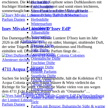
erschienen. Die Marke hat die Kopfnote seines Duftklassikers mit
Herrendüfte
fruchtiger Himbeere neu komponiert und somit einen leichteren,
Frühlingsdüfte
sommertauglichen Alien-Flanker auf den Markt gebracht.…
Sommerparfum finden: Tipps & beste
Sommerdüfte Damen & Herren
Parfum Damen
Herbstdüfte
Winterparfum
Abenddüfte
Issey Miyake Lumière D’Issey EdP
Alltagsdüfte
Naturparfüm
Das Damenparfüm Issey Miyake Lumiere D'Issey kam im Jahr
Duftrichtungen
2026 in die Parfümerie. Es ist ein süßer, blumiger, strahlender Duft,
Blumige Düfte
der seine Trägerin in Harmonie, Optimismus und Hoffnung
Süße Düfte
einhüllen soll. Denn das Eau de Parfum fängt die…
Gourmanddüfte
Orientalische Düfte
Abenteuer riechen
Fruchtige Düfte
Elegante Düfte
4711 Acqua Colonia
Holzige Parfums
Sportliche Düfte
Suchen Sie leichte leichte Frühlingsdüfte, hält die Kollektion 4711
Frische Düfte
Acqua Colonia aus dem Hause Mäurer & Wirtz vielleicht das
Chypre Düfte
Richtige für Sie bereit. Obwohl die Marke vielen von uns wegen
Fougere Düfte
dem 4711 Echt Kölnisch Wasser noch als "Omamarke"…
Beliebte Duftnoten
Amber Parfum: Warm, sinnlich & orientalische
Tiefe
Parfum Damen
Parfum mit Benzoe: Balsamische Süße & warme