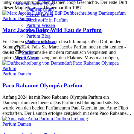
unter dem ursprünglichen Namen Joop Geschichte. Der erste Duft
Parfüm kaufen Tipps
dieser Marke kam als Damenparfüm 1987…
Damenparfüm
Herrenparfüm
Parfum Damen
Riechstoffe in Parfüm
Parfüm-Wissen
Marc Jacobs Daisy Wild Eau de Parfum
Parfum FAQ
Parfüm Blog
Parfüm Glossar
Für Damen geht es mit diesem frisch-blumig-süßen Duft in den
Sommer 2024. Falls Sie Marc Jacobs Parfum noch nicht kennen -
Suche
das ist die Parfümmarke mit dem romantisch verspielten und
Menü
Menü
quietschigen Gummizeug auf den Flakons. Muss man mögen,…
Parfum Damen
Paco Rabanne Olympéa Parfum
Anfang 2024 ist mit Paco Rabanne Olympéa Parfum ein
Damenparfum erschienen. Das Parfüm ist blumig und süß. Es
wurde von den beiden Parfümeuren Paul Guerlain und Anne Flipo
erschaffen. Der Launch erfolgte zeitgleich mit dem Paco Rabanne…
Parfum Damen