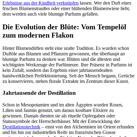
Erlebnisse aus der Kindheit verknüpfen
lassen. Wer den Duft eines
frischen Blumenstraußes oder einer blühenden Blumenwiese liebt,
dem werden auch viele blumige Parfums gefallen.
Die Evolution der Blüte: Vom Tempelöl
zum modernen Flakon
Hinter Blumendüften steht eine uralte Tradition. Es wurden schon
Duftöle aus Blumen und Pflanzen gewonnen, ehe überhaupt an
blumige Parfums zu denken war. Blüten sind die ältesten und
wichtigsten Werkzeuge der Parfümeure. Ihre Präsenz in Parfums ist
kein Zufall, sondern das Ergebnis einer jahrtausendealten
handwerklichen Perfektionierung. Seit der Mensch begann, Gerüche
zu konservieren, stehen florale Extrakte im Zentrum dieser Kunst.
Jahrtausende der Destillation
Schon in Mesopotamien und im alten Ägypten wurden Rosen,
Lilien und Jasmin genutzt, um daraus kostbare Elixiere zu
gewinnen. Damals dienten sie als rituelle Opfergaben oder
Statussymbole der Herrscherhäuser. Mit der Entwicklung der
Destillationstechnik
– einst von den Alchemisten im Orient erfunden
und bis hin zur industriellen Reife im französischen Grasse