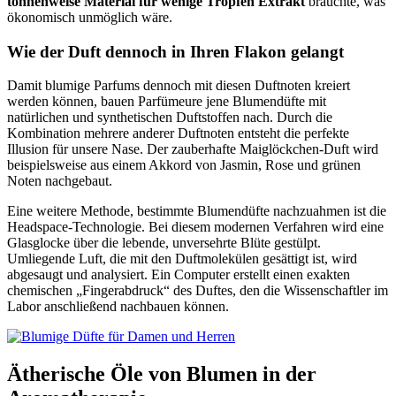
tonnenweise Material für wenige Tropfen Extrakt
bräuchte, was
ökonomisch unmöglich wäre.
Wie der Duft dennoch in Ihren Flakon gelangt
Damit blumige Parfums dennoch mit diesen Duftnoten kreiert
werden können, bauen Parfümeure jene Blumendüfte mit
natürlichen und synthetischen Duftstoffen nach. Durch die
Kombination mehrere anderer Duftnoten entsteht die perfekte
Illusion für unsere Nase. Der zauberhafte Maiglöckchen-Duft wird
beispielsweise aus einem Akkord von Jasmin, Rose und grünen
Noten nachgebaut.
Eine weitere Methode, bestimmte Blumendüfte nachzuahmen ist die
Headspace-Technologie. Bei diesem modernen Verfahren wird eine
Glasglocke über die lebende, unversehrte Blüte gestülpt.
Umliegende Luft, die mit den Duftmolekülen gesättigt ist, wird
abgesaugt und analysiert. Ein Computer erstellt einen exakten
chemischen „Fingerabdruck“ des Duftes, den die Wissenschaftler im
Labor anschließend nachbauen können.
Ätherische Öle von Blumen in der