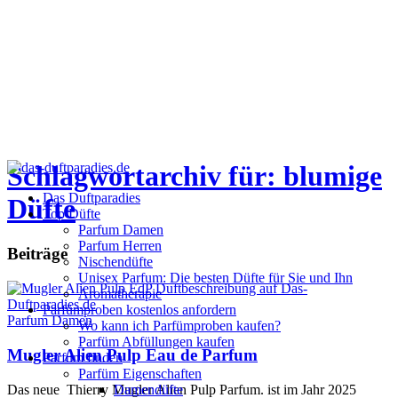
Schlagwortarchiv für: blumige
Das Duftparadies
Düfte
Top Düfte
Parfum Damen
Parfum Herren
Beiträge
Nischendüfte
Unisex Parfum: Die besten Düfte für Sie und Ihn
Aromatherapie
Parfümproben kostenlos anfordern
Parfum Damen
Wo kann ich Parfümproben kaufen?
Parfüm Abfüllungen kaufen
Mugler Alien Pulp Eau de Parfum
Parfum finden
Parfüm Eigenschaften
Das neue Thierry Mugler Alien Pulp Parfum. ist im Jahr 2025
Damendüfte