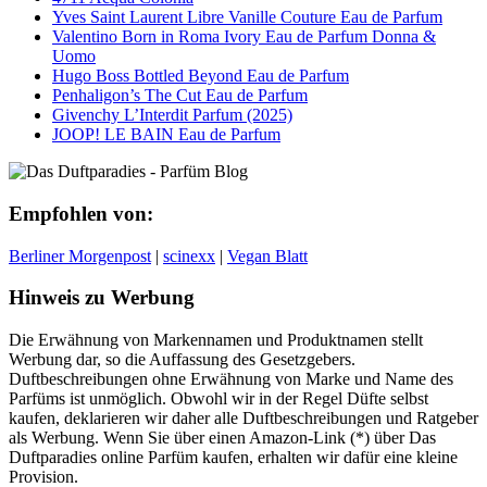
Yves Saint Laurent Libre Vanille Couture Eau de Parfum
Valentino Born in Roma Ivory Eau de Parfum Donna &
Uomo
Hugo Boss Bottled Beyond Eau de Parfum
Penhaligon’s The Cut Eau de Parfum
Givenchy L’Interdit Parfum (2025)
JOOP! LE BAIN Eau de Parfum
Empfohlen von:
Berliner Morgenpost
|
scinexx
|
Vegan Blatt
Hinweis zu Werbung
Die Erwähnung von Markennamen und Produktnamen stellt
Werbung dar, so die Auffassung des Gesetzgebers.
Duftbeschreibungen ohne Erwähnung von Marke und Name des
Parfüms ist unmöglich. Obwohl wir in der Regel Düfte selbst
kaufen, deklarieren wir daher alle Duftbeschreibungen und Ratgeber
als Werbung. Wenn Sie über einen Amazon-Link (*) über Das
Duftparadies online Parfüm kaufen, erhalten wir dafür eine kleine
Provision.