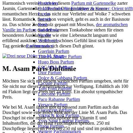
Harmonisch vereinen sich in diesem
Parfum mit Gartennelke
zarter
Harznoten
Jasmin, Gartennelke, Lilie und Orangenblüten zu einem
Oud Parfums für Einsteiger & Kenner: Orient trifft
romantischen Herzen, das nicht nur Verliebte auf Wolke 7 schweben
Luxus
lässt. Romantisch, fast schon verspielt, geht es auch in der Basisnote
Jasmin
zu. Das schöne Zedernholz gepaart mit Moschus,
der aromatischen
Rose
Vanille im Parfum
und der warmen Tonkabohne stehen für einen
Sandelholz
besonderen Ausklang, der wie eine Liebesnacht langsam und
Vanille
erfüllend ausklingt. Solch ein schönes Gefühl lässt sich für jeden
Weihrauch
Tag genießen, wenn man sich diesen Duft gönnt.
Parfümmarken
Guerlain Parfum
Thierry Mugler Parfum
Hugo Boss Parfum
M. Asam Paris Duftlinie
ESCADA Parfum
Dior Parfum
Dolce & Gabbana Parfum
Möchten Sie sich mit diesem weiblichen Parfüm umgeben, steht für
Lacoste Parfum
Sie nicht nur dieser Parfümflakon zur Verfügung. Erhältlich als 100
Tom Ford Parfüm
ml Flakon liegt der Preis bei 24 Euro. Ein absolut sympathischer
Lancome Parfum
Preis.
Paco Rabanne Parfüm
Versace Parfum
Wie bei M. Asam üblich gibt es passend zum Parfüm auch das
Florascent Parfum
Duschgel sowie eine Body Milk aus der Linie M. Asam Paris. Das
Viktor & Rolf Parfüm
Duschgel ist eine milde Duschpflege mit Vitamin E und
Yves Saint Laurent Parfüm
Inhaltsstoffen, die der Haut Feuchtigkeit spenden. 250 ml
Prada Parfüm
Duschpflege liegen im Preis bei 250 ml und sind im praktischen
Weitere Parfümmarken