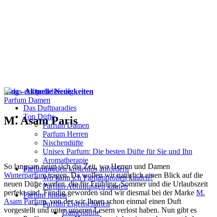
Blog - Aktuelle Neuigkeiten
Parfum Damen
Das Duftparadies
Top Düfte
M. Asam Paris
Parfum Damen
Parfum Herren
Nischendüfte
Unisex Parfum: Die besten Düfte für Sie und Ihn
Aromatherapie
So langsam neigt sich die Zeit, wo Herren und Damen
Parfümproben kostenlos anfordern
Winterparfum
tragen. Da wollen wir natürlich einen Blick auf die
Wo kann ich Parfümproben kaufen?
neuen Düfte werfen, die für Frühling, Sommer und die Urlaubszeit
Parfüm Abfüllungen kaufen
perfekt sind. Fündig geworden sind wir diesmal bei der Marke
M.
Parfum finden
Asam Parfum
, von der wir Ihnen schon einmal einen Duft
Parfüm Eigenschaften
vorgestellt und unter unseren Lesern verlost haben. Nun gibt es
Damendüfte