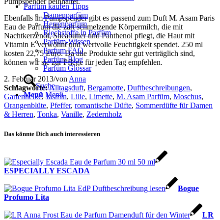
Pumpspender beinhaltet.
Parfüm kaufen Tipps
Damenparfüm
Ebenfalls im Pumpspender gibt es passend zum Duft M. Asam Paris
Herrenparfüm
Eau de Parfum die zart schmelzende Körpermilch, die mit
Riechstoffe in Parfüm
Nachtkerzenöl, Sheabutter und Panthenol pflegt, die Haut mit
Parfüm-Wissen
Vitamin E verwöhnt und wertvolle Feuchtigkeit spendet. 250 ml
Parfum FAQ
kosten 22,75 Euro. Da alle Produkte sehr gut verträglich sind,
Parfüm Blog
können wir sie zur Pflege für jeden Tag empfehlen.
Parfüm Glossar
2. Februar 2013
/
von
Anna
Suche
Schlagworte:
Alltagsduft
,
Bergamotte
,
Duftbeschreibungen
,
Menü
Menü
Gartennelke
,
Jasmin
,
Lilie
,
Limette
,
M. Asam Parfüm
,
Moschus
,
Orangenblüte
,
Pfeffer
,
romantische Düfte
,
Sommerdüfte für Damen
& Herren
,
Tonka
,
Vanille
,
Zedernholz
Das könnte Dich auch interessieren
ESPECIALLY ESCADA
Bogue
Profumo Lita
LR