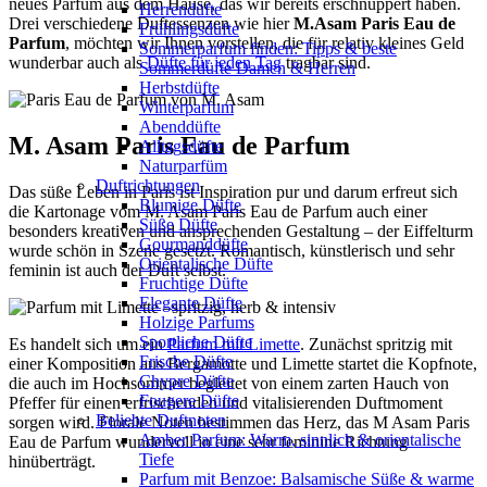
neues Parfüm aus dem Hause, das wir bereits erschnuppert haben.
Herrendüfte
Drei verschiedene Duftessenzen wie hier
M.Asam Paris Eau de
Frühlingsdüfte
Parfum
, möchten wir Ihnen vorstellen, die für relativ kleines Geld
Sommerparfum finden: Tipps & beste
wunderbar auch als
Düfte für jeden Tag
tragbar sind.
Sommerdüfte Damen & Herren
Herbstdüfte
Winterparfum
Abenddüfte
M. Asam Paris Eau de Parfum
Alltagsdüfte
Naturparfüm
Duftrichtungen
Das süße Leben in Paris ist Inspiration pur und darum erfreut sich
Blumige Düfte
die Kartonage vom M. Asam Paris Eau de Parfum auch einer
Süße Düfte
besonders kreativen und ansprechenden Gestaltung – der Eiffelturm
Gourmanddüfte
wurde schön in Szene gesetzt. Romantisch, künstlerisch und sehr
Orientalische Düfte
feminin ist auch der Duft selbst.
Fruchtige Düfte
Elegante Düfte
Holzige Parfums
Sportliche Düfte
Es handelt sich um ein
Parfum mit Limette
. Zunächst spritzig mit
Frische Düfte
einer Komposition aus Bergamotte und Limette startet die Kopfnote,
Chypre Düfte
die auch im Hochsommer begleitet von einem zarten Hauch von
Fougere Düfte
Pfeffer für einen erfrischenden und vitalisierenden Duftmoment
Beliebte Duftnoten
sorgen wird. Florale Noten bestimmen das Herz, das M Asam Paris
Amber Parfum: Warm, sinnlich & orientalische
Eau de Parfum wundervoll in eine sehr feminine Richtung
Tiefe
hinüberträgt.
Parfum mit Benzoe: Balsamische Süße & warme