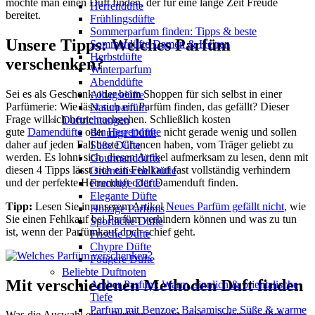
möchte man einen Duft finden, der für eine lange Zeit Freude
Herrendüfte
bereitet.
Frühlingsdüfte
Sommerparfum finden: Tipps & beste
Unsere Tipps: Welches Parfüm
Sommerdüfte Damen & Herren
Herbstdüfte
verschenken?
Winterparfum
Abenddüfte
Sei es als Geschenk oder beim Shoppen für sich selbst in einer
Alltagsdüfte
Parfümerie: Wie lässt sich ein Parfüm finden, das gefällt? Dieser
Naturparfüm
Frage will ich heute nachgehen. Schließlich kosten
Duftrichtungen
gute
Damendüfte
oder
Herrendüfte
nicht gerade wenig und sollen
Blumige Düfte
daher auf jeden Fall beste Chancen haben, vom Träger geliebt zu
Süße Düfte
werden. Es lohnt sich, diesen Artikel aufmerksam zu lesen, denn mit
Gourmanddüfte
diesen 4 Tipps lässt sich ein Fehlkauf fast vollständig verhindern
Orientalische Düfte
und der perfekte Herrenduft oder Damenduft finden.
Fruchtige Düfte
Elegante Düfte
Tipp:
Lesen Sie in unserem Artikel
Neues Parfüm gefällt nicht
, wie
Holzige Parfums
Sie einen Fehlkauf bei Parfüm verhindern können und was zu tun
Sportliche Düfte
ist, wenn der Parfümkauf doch schief geht.
Frische Düfte
Chypre Düfte
Fougere Düfte
Beliebte Duftnoten
Mit verschiedenen Methoden Duft finden
Amber Parfum: Warm, sinnlich & orientalische
Tiefe
Parfum mit Benzoe: Balsamische Süße & warme
Was die Auswahl eines Parfüms angeht, gibt es unterschiedliche