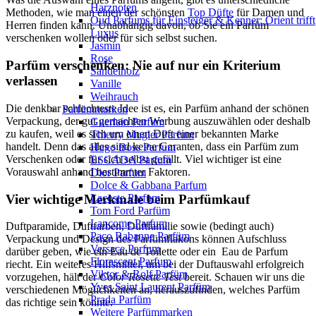
Harznoten
Methoden, wie man einen der schönsten
Top Düfte
für Damen und
Oud Parfums für Einsteiger & Kenner: Orient trifft
Herren finden kann. Unabhängig davon, ob Sie ein Parfüm
Luxus
verschenken wollen oder für sich selbst suchen.
Jasmin
Rose
Parfüm verschenken: Nie auf nur ein Kriterium
Sandelholz
verlassen
Vanille
Weihrauch
Die denkbar schlechteste Idee ist es, ein Parfüm anhand der schönen
Parfümmarken
Verpackung, der gut gemachten Werbung auszuwählen oder deshalb
Guerlain Parfum
zu kaufen, weil es sich um einen Duft einer bekannten Marke
Thierry Mugler Parfum
handelt. Denn das alles sind keine Garanten, dass ein Parfüm zum
Hugo Boss Parfum
Verschenken oder für sich selbst gefällt. Viel wichtiger ist eine
ESCADA Parfum
Vorauswahl anhand bestimmter Faktoren.
Dior Parfum
Dolce & Gabbana Parfum
Vier wichtige Merkmale beim Parfümkauf
Lacoste Parfum
Tom Ford Parfüm
Lancome Parfum
Duftparamide, Duftfarben, Duftfamilie sowie (bedingt auch)
Paco Rabanne Parfüm
Verpackung und Design des Parfümflakons können Aufschluss
Versace Parfum
darüber geben, wie ein Eau de Toilette oder ein Eau de Parfum
Florascent Parfum
riecht. Ein weiteres Hilfsmittel, um bei der Duftauswahl erfolgreich
Viktor & Rolf Parfüm
vorzugehen, hält der
Color Rosette Test
bereit. Schauen wir uns die
Yves Saint Laurent Parfüm
verschiedenen Möglichkeiten an, herauszufinden, welches Parfüm
Prada Parfüm
das richtige sein könnte.
Weitere Parfümmarken