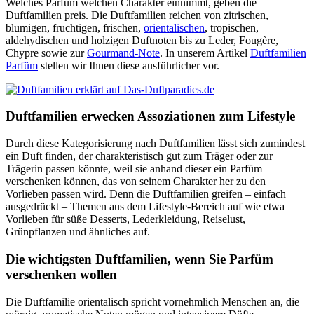
Welches Parfüm welchen Charakter einnimmt, geben die
Duftfamilien preis. Die Duftfamilien reichen von zitrischen,
blumigen, fruchtigen, frischen,
orientalischen
, tropischen,
aldehydischen und holzigen Duftnoten bis zu Leder, Fougère,
Chypre sowie zur
Gourmand-Note
. In unserem Artikel
Duftfamilien
Parfüm
stellen wir Ihnen diese ausführlicher vor.
Duftfamilien erwecken Assoziationen zum Lifestyle
Durch diese Kategorisierung nach Duftfamilien lässt sich zumindest
ein Duft finden, der charakteristisch gut zum Träger oder zur
Trägerin passen könnte, weil sie anhand dieser ein Parfüm
verschenken können, das von seinem Charakter her zu den
Vorlieben passen wird. Denn die Duftfamilien greifen – einfach
ausgedrückt – Themen aus dem Lifestyle-Bereich auf wie etwa
Vorlieben für süße Desserts, Lederkleidung, Reiselust,
Grünpflanzen und ähnliches auf.
Die wichtigsten Duftfamilien, wenn Sie Parfüm
verschenken wollen
Die Duftfamilie orientalisch spricht vornehmlich Menschen an, die