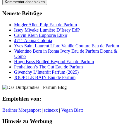
Neueste Beiträge
Mugler Alien Pulp Eau de Parfum
Issey Miyake Lumière D’Issey EdP
Calvin Klein Euphoria Elixir
4711 Acqua Colonia
Yves Saint Laurent Libre Vanille Couture Eau de Parfum
Valentino Born in Roma Ivory Eau de Parfum Donna &
Uomo
Hugo Boss Bottled Beyond Eau de Parfum
Penhaligon’s The Cut Eau de Parfum
Givenchy L’Interdit Parfum (2025)
JOOP! LE BAIN Eau de Parfum
Empfohlen von:
Berliner Morgenpost
|
scinexx
|
Vegan Blatt
Hinweis zu Werbung