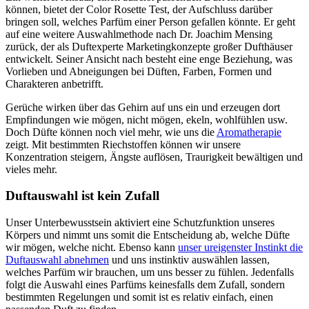
können, bietet der Color Rosette Test, der Aufschluss darüber
bringen soll, welches Parfüm einer Person gefallen könnte. Er geht
auf eine weitere Auswahlmethode nach Dr. Joachim Mensing
zurück, der als Duftexperte Marketingkonzepte großer Dufthäuser
entwickelt. Seiner Ansicht nach besteht eine enge Beziehung, was
Vorlieben und Abneigungen bei Düften, Farben, Formen und
Charakteren anbetrifft.
Gerüche wirken über das Gehirn auf uns ein und erzeugen dort
Empfindungen wie mögen, nicht mögen, ekeln, wohlfühlen usw.
Doch Düfte können noch viel mehr, wie uns die
Aromatherapie
zeigt. Mit bestimmten Riechstoffen können wir unsere
Konzentration steigern, Ängste auflösen, Traurigkeit bewältigen und
vieles mehr.
Duftauswahl ist kein Zufall
Unser Unterbewusstsein aktiviert eine Schutzfunktion unseres
Körpers und nimmt uns somit die Entscheidung ab, welche Düfte
wir mögen, welche nicht. Ebenso kann
unser ureigenster Instinkt die
Duftauswahl abnehmen
und uns instinktiv auswählen lassen,
welches Parfüm wir brauchen, um uns besser zu fühlen. Jedenfalls
folgt die Auswahl eines Parfüms keinesfalls dem Zufall, sondern
bestimmten Regelungen und somit ist es relativ einfach, einen