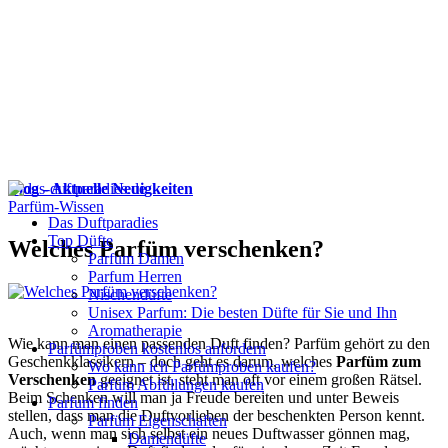
Blog - Aktuelle Neuigkeiten
Parfüm-Wissen
Das Duftparadies
Top Düfte
Welches Parfüm verschenken?
Parfum Damen
Parfum Herren
Nischendüfte
Unisex Parfum: Die besten Düfte für Sie und Ihn
Aromatherapie
Wie kann man einen passenden Duft finden? Parfüm gehört zu den
Parfümproben kostenlos anfordern
Geschenkklassikern – doch geht es darum, welches
Parfüm zum
Wo kann ich Parfümproben kaufen?
Verschenken
geeignet ist, steht man oft vor einem großen Rätsel.
Parfüm Abfüllungen kaufen
Beim Schenken will man ja Freude bereiten und unter Beweis
Parfum finden
stellen, dass man die Duftvorlieben der beschenkten Person kennt.
Parfüm Eigenschaften
Auch, wenn man sich selbst ein neues Duftwasser gönnen mag,
Damendüfte