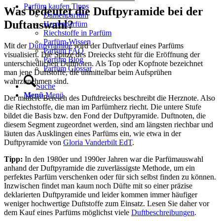
Parfüm kaufen Tipps
Was bedeutet die Duftpyramide bei der
Damenparfüm
Duftauswahl?
Herrenparfüm
Riechstoffe in Parfüm
Parfüm-Wissen
Mit der
Duftpyramide
wird der Duftverlauf eines Parfüms
Parfum FAQ
visualisiert. Die Spitze des Dreiecks steht für die Eröffnung der
Parfüm Blog
unterschiedlichen Duftnoten. Als Top oder Kopfnote bezeichnet
Parfüm Glossar
man jene Duftstoffe, die unmittelbar beim Aufsprühen
wahrzunehmen sind.
Suche
Menü
Menü
Der mittlere Bereich des Duftdreiecks beschreibt die Herznote. Also
die Riechstoffe, die man im Parfümherz riecht. Die untere Stufe
bildet die Basis bzw. den Fond der Duftpyramide. Duftnoten, die
diesem Segment zugeordnet werden, sind am längsten riechbar und
läuten das Ausklingen eines Parfüms ein, wie etwa in der
Duftpyramide von
Gloria Vanderbilt EdT
.
Tipp:
In den 1980er und 1990er Jahren war die Parfümauswahl
anhand der Duftpyramide die zuverlässigste Methode, um ein
perfektes Parfüm verschenken oder für sich selbst finden zu können.
Inzwischen findet man kaum noch Düfte mit so einer präzise
deklarierten Duftpyramide und leider kommen immer häufiger
weniger hochwertige Duftstoffe zum Einsatz. Lesen Sie daher vor
dem Kauf eines Parfüms möglichst viele
Duftbeschreibungen
.