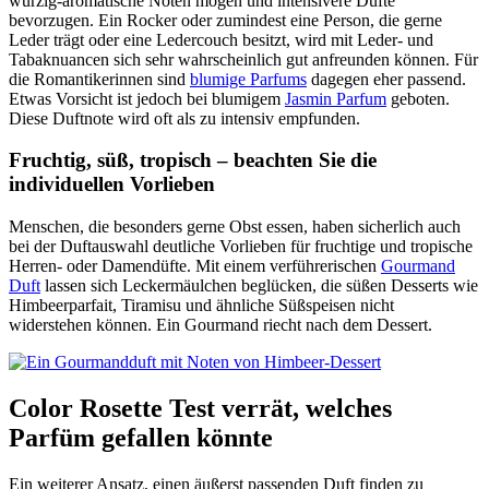
würzig-aromatische Noten mögen und intensivere Düfte
bevorzugen. Ein Rocker oder zumindest eine Person, die gerne
Leder trägt oder eine Ledercouch besitzt, wird mit Leder- und
Tabaknuancen sich sehr wahrscheinlich gut anfreunden können. Für
die Romantikerinnen sind
blumige Parfums
dagegen eher passend.
Etwas Vorsicht ist jedoch bei blumigem
Jasmin Parfum
geboten.
Diese Duftnote wird oft als zu intensiv empfunden.
Fruchtig, süß, tropisch – beachten Sie die
individuellen Vorlieben
Menschen, die besonders gerne Obst essen, haben sicherlich auch
bei der Duftauswahl deutliche Vorlieben für fruchtige und tropische
Herren- oder Damendüfte. Mit einem verführerischen
Gourmand
Duft
lassen sich Leckermäulchen beglücken, die süßen Desserts wie
Himbeerparfait, Tiramisu und ähnliche Süßspeisen nicht
widerstehen können. Ein Gourmand riecht nach dem Dessert.
Color Rosette Test verrät, welches
Parfüm gefallen könnte
Ein weiterer Ansatz, einen äußerst passenden Duft finden zu