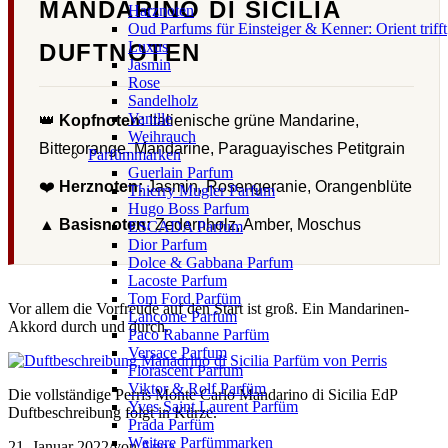
MANDARINO DI SICILIA
Harznoten
Oud Parfums für Einsteiger & Kenner: Orient trifft
Luxus
DUFTNOTEN
Jasmin
Rose
Sandelholz
Vanille
👑
Kopfnoten:
Italienische grüne Mandarine,
Weihrauch
Bitterorange, Mandarine, Paraguayisches Petitgrain
Parfümmarken
Guerlain Parfum
❤️
Herznoten:
Jasmin, Rosengeranie, Orangenblüte
Thierry Mugler Parfum
Hugo Boss Parfum
▲
Basisnoten:
Zedernholz, Amber, Moschus
ESCADA Parfum
Dior Parfum
Dolce & Gabbana Parfum
Lacoste Parfum
Tom Ford Parfüm
Vor allem die Vorfreude auf den Start ist groß. Ein Mandarinen-
Lancome Parfum
Akkord durch und durch.
Paco Rabanne Parfüm
Versace Parfum
Florascent Parfum
Viktor & Rolf Parfüm
Die vollständige Perris Monte Carlo Mandarino di Sicilia EdP
Yves Saint Laurent Parfüm
Duftbeschreibung folgt in Kürze.
Prada Parfüm
Weitere Parfümmarken
21. Januar 2022
/
von
Anna