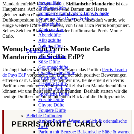
Herrendüfte
Mandarinenfelder bringen sollen.
Sizilianische Mandarine
ist das
Frühlingsdüfte
Hauptthema. Auf die Duftreise sind Damen und Herren
Sommerparfum finden: Tipps & beste
gleichermaßen eingeladen. Denn diese zitrisch-frische
Sommerdüfte Damen & Herren
Duftkomposition ist für alle gemacht. Der Unisexduft wurde, wie
Herbstdüfte
einige weitere Düfte des Hauses, von Gian Luca Perris komponiert.
Winterparfum
Seines Zeichen Vizepräsidenten der Parfümmarke Perris Monte
Abenddüfte
Carlo.
Alltagsdüfte
Naturparfüm
Wonach riecht Perris Monte Carlo
Duftrichtungen
Mandarino di Sicilia EdP?
Blumige Düfte
Süße Düfte
Gourmanddüfte
Unlängst haben wir aus gleichem Hause das Parfüm
Perris Jasmin
Orientalische Düfte
de Pays EdP
vorgestellt. Ein Duft, der sich positiver Bewertungen
Fruchtige Düfte
erfreuen darf. Umso mehr freuen wir uns, heute erneut ein Perris
Elegante Düfte
Parfüm kennenlernen zu dürfen. Mit zitrischen Mandarinendüften
Holzige Parfums
können wir uns meist sehr gut anfreunden. Deshalb starten wir die
Sportliche Düfte
heutige Duftbeschreibung mit einem Blick auf die Duftpyramide.
Frische Düfte
Chypre Düfte
Fougere Düfte
Beliebte Duftnoten
Amber Parfum: Warm, sinnlich & orientalische
PERRIS MONTE CARLO
Tiefe
Parfum mit Benzoe: Balsamische Süße & warme