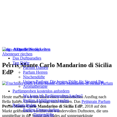
Blog - Aktuelle Neuigkeiten
Abenteuer riechen
Das Duftparadies
Top Düfte
Perris Monte Carlo Mandarino di Sicilia
Parfum Damen
EdP
Parfum Herren
Nischendüfte
Unisex Parfum: Die besten Düfte für Sie und Ihn
Aromatherapie
Parfümproben kostenlos anfordern
Wo kann ich Parfümproben kaufen?
Heute machen wir mit Ihnen einen olfaktorischen Ausflug nach
Parfüm Abfüllungen kaufen
Bella Italien. Genauer gesagt nach Sizilien. Das
Petitgrain Parfum
Parfum finden
Perris Monte Carlo Mandarino di Sicilia EdP
, 2018 auf den
Parfüm Eigenschaften
Markt gekommen, verführt mit wundervollen Duftnoten, die uns
Damendüfte
unmittelbar in die Sonne des Südes auf sonnengeküsste