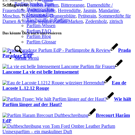
Parfüm kaufen Tipps
Schlagworte:
Amber Parfum
,
Bitterorange
,
Damendüfte /
Damenparfüm
Frauendüfte
,
Frühlingsdüfte
,
Herrendüfte
,
Jasmin
,
Mandarine
,
Herrenparfüm
Moschus
,
Nischendüfte
,
Orangenblüte
,
Petitgrain
,
Sommerdüfte für
Riechstoffe in Parfüm
Damen & Herren
,
weitere Parfüm Marken
,
Zedernholz
,
zitrisch
Parfüm-Wissen
Parfum FAQ
Das könnte Dich auch interessieren
Parfüm Blog
Parfüm Glossar
Prada
Suche
Paradoxe EdP
Menü
Menü
Lancome La vie est belle Intensement
Eau de
Lacoste L.12.12 Rouge
Wie hält
Parfüm länger auf der Haut?
Brecourt Harâm
EdP