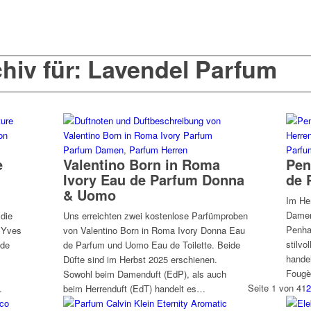
hiv für: Lavendel Parfum
Parfum Damen
,
Parfum Herren
Parfu
e
Valentino Born in Roma
Pen
Ivory Eau de Parfum Donna
de 
& Uomo
Im He
Damen
 die
Uns erreichten zwei kostenlose Parfümproben
Penha
: Yves
von Valentino Born in Roma Ivory Donna Eau
stilvo
 de
de Parfum und Uomo Eau de Toilette. Beide
hande
Düfte sind im Herbst 2025 erschienen.
Fougè
Sowohl beim Damenduft (EdP), als auch
Seite 1 von 4
1
…
beim Herrenduft (EdT) handelt es…