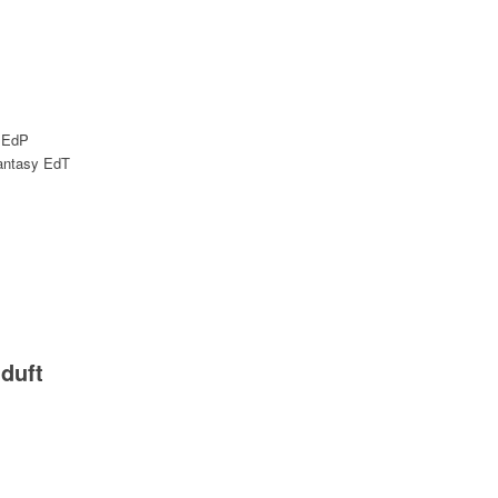
o EdP
antasy EdT
duft