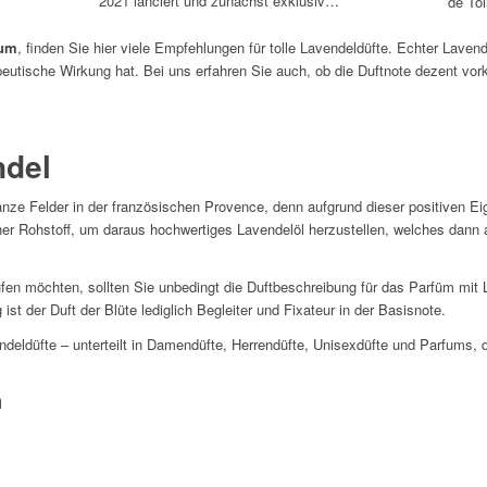
2021 lanciert und zunächst exklusiv…
de To
fum
, finden Sie hier viele Empfehlungen für tolle Lavendeldüfte. Echter Lavend
apeutische Wirkung hat. Bei uns erfahren Sie auch, ob die Duftnote dezent v
ndel
t ganze Felder in der französischen Provence, denn aufgrund dieser positiven E
her Rohstoff, um daraus hochwertiges Lavendelöl herzustellen, welches dann a
fen möchten, sollten Sie unbedingt die Duftbeschreibung für das Parfüm mit 
ist der Duft der Blüte lediglich Begleiter und Fixateur in der Basisnote.
deldüfte – unterteilt in Damendüfte, Herrendüfte, Unisexdüfte und Parfums, d
n