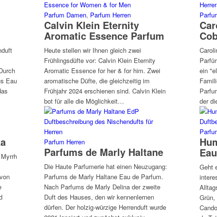
Parfum Damen
,
Parfum Herren
Parfu
Calvin Klein Eternity
Car
Aromatic Essence Parfum
Cob
nduft
Heute stellen wir Ihnen gleich zwei
Caroli
Frühlingsdüfte vor: Calvin Klein Eternity
Parfü
 Durch
Aromatic Essence for her & for him. Zwei
ein "e
us Eau
aromatische Düfte, die gleichzeitig im
Famil
das
Frühjahr 2024 erschienen sind. Calvin Klein
Parfum
bot für alle die Möglichkeit…
der d
Parf
ka
Hum
Parfum Herren
Parfums de Marly Haltane
Eau
 Myrrh
Die Haute Parfumerie hat einen Neuzugang:
Geht 
 von
Parfums de Marly Haltane Eau de Parfum.
intere
e
Nach Parfums de Marly Delina der zweite
Alltag
d
Duft des Hauses, den wir kennenlernen
Grün,
dürfen. Der holzig-würzige Herrenduft wurde
Cando