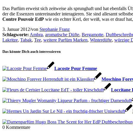
Das Parfüm erweist sich zeitweise als sprunghaft und hat ebenfalls Üb
der die Essenzen untereinander interagieren. Sie sind allesamt selbs
Contre Pouvoir EdP
wie ein echter Kerl, der weiß, was er drauf hat
3. Januar 2012
/
von
Stephanie Franz
Schlagworte:
Ambra
,
aromatische Düfte
,
Bergamotte
,
Duftbeschrei
Lakritze
,
Tabak
,
Tee
,
weitere Parfüm Marken
,
Winterdüfte
,
würzige D
Das könnte Dich auch interessieren
Lacoste Pour Femme
Moschino Fore
Loccitane 
0
Kommentare