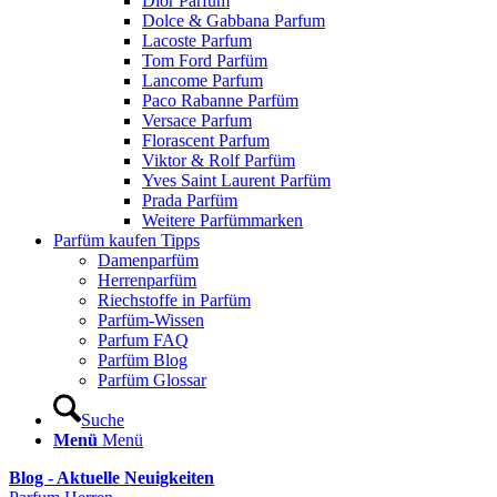
Dior Parfum
Dolce & Gabbana Parfum
Lacoste Parfum
Tom Ford Parfüm
Lancome Parfum
Paco Rabanne Parfüm
Versace Parfum
Florascent Parfum
Viktor & Rolf Parfüm
Yves Saint Laurent Parfüm
Prada Parfüm
Weitere Parfümmarken
Parfüm kaufen Tipps
Damenparfüm
Herrenparfüm
Riechstoffe in Parfüm
Parfüm-Wissen
Parfum FAQ
Parfüm Blog
Parfüm Glossar
Suche
Menü
Menü
Blog - Aktuelle Neuigkeiten