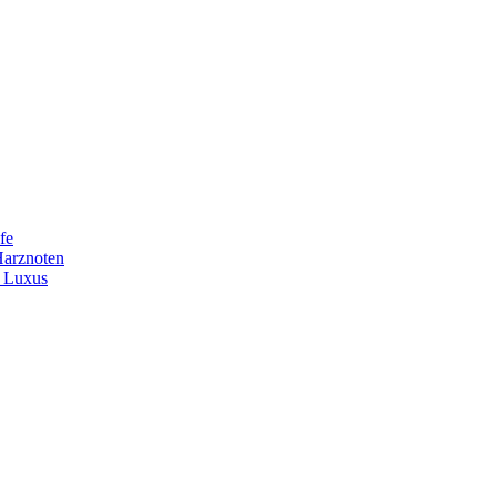
fe
Harznoten
t Luxus