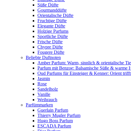
Süße Düfte
Gourmanddüfte
Orientalische Düfte
Fruchtige Düfte
Elegante Düfte
Holzige Parfums
Sportliche Düfte
Frische Düfte
Chypre Düfte
Fougere Düfte
Beliebte Duftnoten
Amber Parfum: Warm, sinnlich & orientalische Tie
Parfum mit Benzoe: Balsamische Süße & warme 
Oud Parfums für Einsteiger & Kenner: Orient triff
Jasmin
Rose
Sandelholz
Vanille
Weihrauch
Parfümmarken
Guerlain Parfum
Thierry Mugler Parfum
Hugo Boss Parfum
ESCADA Parfum