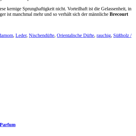
 kernige Sprunghaftigkeit nicht. Vorteilhaft ist die Gelassenheit, in
niger ist manchmal mehr und so verhält sich der männliche
Brecourt
damom
,
Leder
,
Nischendüfte
,
Orientalische Düfte
,
rauchig
,
Süßholz /
 Parfum