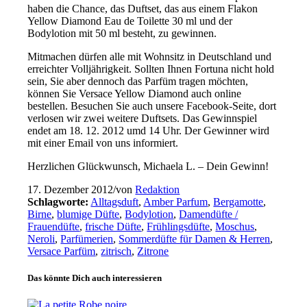
haben die Chance, das Duftset, das aus einem Flakon
Yellow Diamond Eau de Toilette 30 ml und der
Bodylotion mit 50 ml besteht, zu gewinnen.
Mitmachen dürfen alle mit Wohnsitz in Deutschland und
erreichter Volljährigkeit. Sollten Ihnen Fortuna nicht hold
sein, Sie aber dennoch das Parfüm tragen möchten,
können Sie Versace Yellow Diamond auch online
bestellen. Besuchen Sie auch unsere Facebook-Seite, dort
verlosen wir zwei weitere Duftsets. Das Gewinnspiel
endet am 18. 12. 2012 umd 14 Uhr. Der Gewinner wird
mit einer Email von uns informiert.
Herzlichen Glückwunsch, Michaela L. – Dein Gewinn!
17. Dezember 2012
/
von
Redaktion
Schlagworte:
Alltagsduft
,
Amber Parfum
,
Bergamotte
,
Birne
,
blumige Düfte
,
Bodylotion
,
Damendüfte /
Frauendüfte
,
frische Düfte
,
Frühlingsdüfte
,
Moschus
,
Neroli
,
Parfümerien
,
Sommerdüfte für Damen & Herren
,
Versace Parfüm
,
zitrisch
,
Zitrone
Das könnte Dich auch interessieren