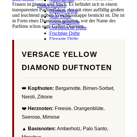
Naturparfüm
Frauen ist blumig und frisch. Es befindet sich in einem
Duftrichtungen
transparenten Parfümflakon, der mit einer auffällig großen
Blumige Düfte
und leuchtend gelben Verschlusskappe bestückt ist. Die ist
Süße Düfte
in Form eines Diamanten gehalten, wie der Name des
Gourmanddüfte
Parfüms schon sagt: Gelber Diamant.
Orientalische Düfte
Fruchtige Düfte
Elegante Düfte
Holzige Parfums
Sportliche Düfte
VERSACE YELLOW
Frische Düfte
Chypre Düfte
DIAMOND DUFTNOTEN
Fougere Düfte
Beliebte Duftnoten
Amber Parfum: Warm, sinnlich &
orientalische Tiefe
👑
Kopfnoten:
Bergamotte, Birnen-Sorbet,
Parfum mit Benzoe: Balsamische Süße
& warme Harznoten
Neroli, Zitrone
Oud Parfums für Einsteiger & Kenner:
Orient trifft Luxus
❤️
Herznoten:
Freesie, Orangenblüte,
Jasmin
Rose
Seerose, Mimose
Sandelholz
Vanille
▲
Basisnoten:
Amberholz, Palo Santo,
Weihrauch