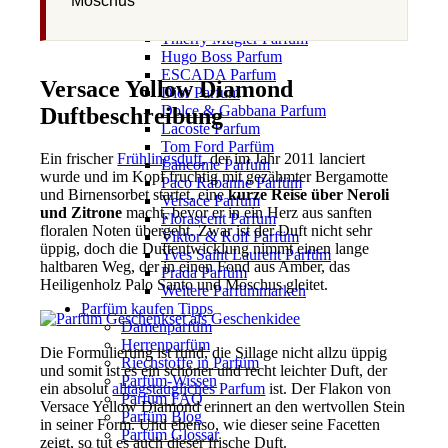
Moschus
Parfümmarken
Guerlain Parfum
Thierry Mugler Parfum
Hugo Boss Parfum
ESCADA Parfum
Versace Yellow Diamond
Dior Parfum
Dolce & Gabbana Parfum
Duftbeschreibung
Lacoste Parfum
Tom Ford Parfüm
Ein frischer
Frühlingsduft
, der im Jahr 2011 lanciert
Lancome Parfum
wurde und im Kopf fruchtig mit gezähmter Bergamotte
Paco Rabanne Parfüm
und Birnensorbet startet, eine
kurze Reise über Neroli
Versace Parfum
und Zitrone
macht, bevor er in ein Herz aus sanften
Florascent Parfum
floralen Noten übergeht. Zwar ist der Duft nicht sehr
Viktor & Rolf Parfüm
üppig, doch die Duftentwicklung nimmt einen lange
Yves Saint Laurent Parfüm
haltbaren Weg, der in einen Fond aus Amber, das
Prada Parfüm
Heiligenholz Palo Santo und Moschus gleitet.
Weitere Parfümmarken
Parfüm kaufen Tipps
Damenparfüm
Herrenparfüm
Die Formulierung ist rund, die Sillage nicht allzu üppig
Riechstoffe in Parfüm
und somit ist es ein schöner und recht leichter Duft, der
Parfüm-Wissen
ein absolut
alltagstaugliches Parfum
ist. Der Flakon von
Parfum FAQ
Versace Yellow Diamond erinnert an den wertvollen Stein
Parfüm Blog
in seiner Form. Und ebenso, wie dieser seine Facetten
Parfüm Glossar
zeigt, so tut es auch dieser frische Duft.