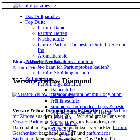
Das Duftparadies
Top Düfte
Parfum Damen
Parfum Herren
Nischendüfte
Unisex Parfum: Die besten Düfte für Sie und
Ihn
Aromatherapie
Parfümproben kostenlos anfordern
Blog - Aktuelle Neuigkeiten
Wo kann ich Parfümproben kaufen?
Parfum Damen
Parfüm Abfüllungen kaufen
Parfum finden
Versace Yellow Diamond
Parfüm Eigenschaften
Damendüfte
Herrendüfte
Frühlingsdüfte
Sommerparfum finden: Tipps & beste
Versace Yellow Diamond Eau de Toilette
ist ein
Parfum
Sommerdüfte Damen & Herren
mit Zitrone
aus dem Jahre 2011. Wir sind große Fans von
Herbstdüfte
Versace Parfüm
und freuen uns ganz besonders, den
Winterparfum
Damenduft in Form von einem hübsch verpackten
Parfum
Abenddüfte
Geschenkset
bestehend aus EdT und
parfümierter
Alltagsdüfte
Bodylotion
kennenlernen zu dürfen. Das Parfüm für