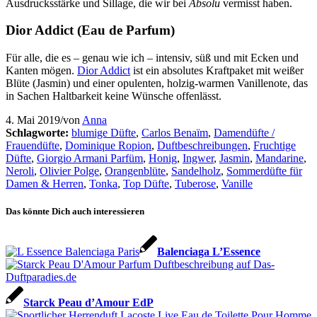
Ausdrucksstärke und Sillage, die wir bei
Absolu
vermisst haben.
Dior Addict (Eau de Parfum)
Für alle, die es – genau wie ich – intensiv, süß und mit Ecken und
Kanten mögen.
Dior Addict
ist ein absolutes Kraftpaket mit weißer
Blüte (Jasmin) und einer opulenten, holzig-warmen Vanillenote, das
in Sachen Haltbarkeit keine Wünsche offenlässt.
4. Mai 2019
/
von
Anna
Schlagworte:
blumige Düfte
,
Carlos Benaïm
,
Damendüfte /
Frauendüfte
,
Dominique Ropion
,
Duftbeschreibungen
,
Fruchtige
Düfte
,
Giorgio Armani Parfüm
,
Honig
,
Ingwer
,
Jasmin
,
Mandarine
,
Neroli
,
Olivier Polge
,
Orangenblüte
,
Sandelholz
,
Sommerdüfte für
Damen & Herren
,
Tonka
,
Top Düfte
,
Tuberose
,
Vanille
Das könnte Dich auch interessieren
Balenciaga L’Essence
Starck Peau d’Amour EdP