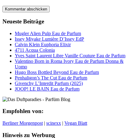
Neueste Beiträge
Mugler Alien Pulp Eau de Parfum
Issey Miyake Lumière D’Issey EdP
Calvin Klein Euphoria Elixir
4711 Acqua Colonia
Yves Saint Laurent Libre Vanille Couture Eau de Parfum
Valentino Born in Roma Ivory Eau de Parfum Donna &
Uomo
Hugo Boss Bottled Beyond Eau de Parfum
Penhaligon’s The Cut Eau de Parfum
Givenchy L’Interdit Parfum (2025)
JOOP! LE BAIN Eau de Parfum
Empfohlen von:
Berliner Morgenpost
|
scinexx
|
Vegan Blatt
Hinweis zu Werbung