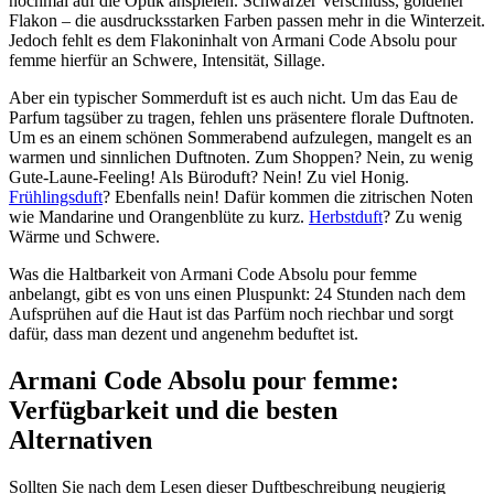
nochmal auf die Optik anspielen. Schwarzer Verschluss, goldener
Flakon – die ausdrucksstarken Farben passen mehr in die Winterzeit.
Jedoch fehlt es dem Flakoninhalt von Armani Code Absolu pour
femme hierfür an Schwere, Intensität, Sillage.
Aber ein typischer Sommerduft ist es auch nicht. Um das Eau de
Parfum tagsüber zu tragen, fehlen uns präsentere florale Duftnoten.
Um es an einem schönen Sommerabend aufzulegen, mangelt es an
warmen und sinnlichen Duftnoten. Zum Shoppen? Nein, zu wenig
Gute-Laune-Feeling! Als Büroduft? Nein! Zu viel Honig.
Frühlingsduft
? Ebenfalls nein! Dafür kommen die zitrischen Noten
wie Mandarine und Orangenblüte zu kurz.
Herbstduft
? Zu wenig
Wärme und Schwere.
Was die Haltbarkeit von Armani Code Absolu pour femme
anbelangt, gibt es von uns einen Pluspunkt: 24 Stunden nach dem
Aufsprühen auf die Haut ist das Parfüm noch riechbar und sorgt
dafür, dass man dezent und angenehm beduftet ist.
Armani Code Absolu pour femme:
Verfügbarkeit und die besten
Alternativen
Sollten Sie nach dem Lesen dieser Duftbeschreibung neugierig