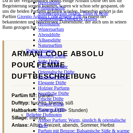
Da in der Vergangenheit bereits einige Armani Düfte bei uns für
Herrendüfte
Begeisterung sorgen konnten, waren wir schon sehr gespannt, ob
Frühlingsdüfte
uns die beiden Parfums gefallen würden. Immerhin gehört ja das
Sommerparfum finden: Tipps & beste
Parfüm
Giorgio Armani Code femme EdP
zu einem der
Sommerdüfte Damen & Herren
bekanntesten und beliebtesten Damendüfte, der auch uns in seinen
Herbstdüfte
Bann gezogen hat.
Winterparfum
Abenddüfte
Alltagsdüfte
Naturparfüm
Duftrichtungen
ARMANI CODE ABSOLU
Blumige Düfte
Süße Düfte
POUR FEMME
Gourmanddüfte
Orientalische Düfte
DUFTBESCHREIBUNG
Fruchtige Düfte
Elegante Düfte
Holzige Parfums
Sportliche Düfte
Parfüm für:
Damen
Frische Düfte
Dufttyp:
fruchtig, blumig, süß
Chypre Düfte
Fougere Düfte
Haltbarkeit:
Sehr gut (10+ Stunden)
Beliebte Duftnoten
Sillage:
intensiv
Amber Parfum: Warm, sinnlich & orientalische
Anlass:
Alltag, Freizeit, abends, Sommer, Herbst
Tiefe
Parfum mit Benzoe: Balsamische Süße & warme