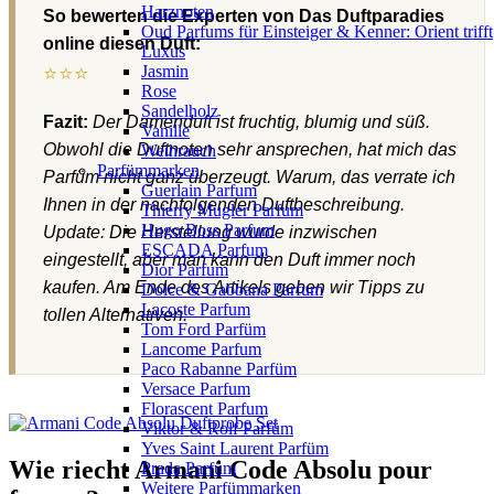
Harznoten
So bewerten die Experten von Das Duftparadies
Oud Parfums für Einsteiger & Kenner: Orient trifft
online diesen Duft:
Luxus
⭐⭐⭐
Jasmin
Rose
Sandelholz
Fazit:
Der Damenduft ist fruchtig, blumig und süß.
Vanille
Obwohl die Duftnoten sehr ansprechen, hat mich das
Weihrauch
Parfümmarken
Parfüm nicht ganz überzeugt. Warum, das verrate ich
Guerlain Parfum
Ihnen in der nachfolgenden Duftbeschreibung.
Thierry Mugler Parfum
Hugo Boss Parfum
Update: Die Herstellung wurde inzwischen
ESCADA Parfum
eingestellt, aber man kann den Duft immer noch
Dior Parfum
kaufen. Am Ende des Artikels geben wir Tipps zu
Dolce & Gabbana Parfum
Lacoste Parfum
tollen Alternativen.
Tom Ford Parfüm
Lancome Parfum
Paco Rabanne Parfüm
Versace Parfum
Florascent Parfum
Viktor & Rolf Parfüm
Yves Saint Laurent Parfüm
Wie riecht Armani Code Absolu pour
Prada Parfüm
Weitere Parfümmarken