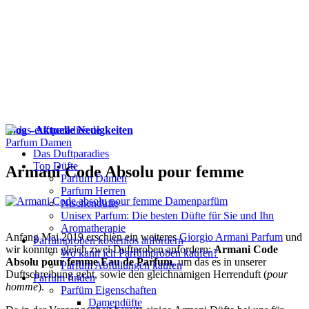
Blog - Aktuelle Neuigkeiten
Parfum Damen
Das Duftparadies
Top Düfte
Armani Code Absolu pour femme
Parfum Damen
Parfum Herren
Nischendüfte
Unisex Parfum: Die besten Düfte für Sie und Ihn
Aromatherapie
Anfang Mai 2019 erschien ein weiteres
Giorgio Armani Parfum
und
Parfümproben kostenlos anfordern
wir konnten gleich zwei Duftproben anfordern:
Armani Code
Wo kann ich Parfümproben kaufen?
Absolu pour femme Eau de Parfum
, um das es in unserer
Parfüm Abfüllungen kaufen
Duftschreibung geht, sowie den gleichnamigen Herrenduft (
pour
Parfum finden
homme
).
Parfüm Eigenschaften
Damendüfte