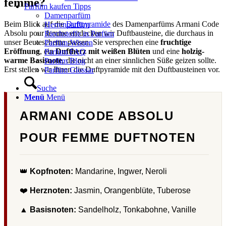
femme?
Parfüm kaufen Tipps
Damenparfüm
Beim Blick auf die
Duftpyramide
des Damenparfüms Armani Code
Herrenparfüm
Absolu pour femme entdecken wir Duftbausteine, die durchaus in
Riechstoffe in Parfüm
unser Beuteschema passen. Sie versprechen eine
fruchtige
Parfüm-Wissen
Eröffnung
, ein
Duftherz mit weißen Blüten
und eine
holzig-
Parfum FAQ
warme Basisnote
, die nicht an einer sinnlichen Süße geizen sollte.
Parfüm Blog
Erst stellen wir Ihnen die Duftpyramide mit den Duftbausteinen vor.
Parfüm Glossar
Suche
Menü
Menü
ARMANI CODE ABSOLU
POUR FEMME DUFTNOTEN
👑
Kopfnoten:
Mandarine, Ingwer, Neroli
❤️
Herznoten:
Jasmin, Orangenblüte, Tuberose
▲
Basisnoten:
Sandelholz, Tonkabohne, Vanille