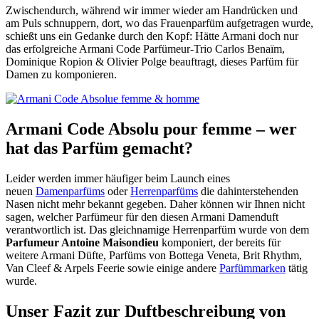
Zwischendurch, während wir immer wieder am Handrücken und
am Puls schnuppern, dort, wo das Frauenparfüm aufgetragen wurde,
schießt uns ein Gedanke durch den Kopf: Hätte Armani doch nur
das erfolgreiche Armani Code Parfümeur-Trio Carlos Benaïm,
Dominique Ropion & Olivier Polge beauftragt, dieses Parfüm für
Damen zu komponieren.
Armani Code Absolu pour femme – wer
hat das Parfüm gemacht?
Leider werden immer häufiger beim Launch eines
neuen
Damenparfüms
oder
Herrenparfüms
die dahinterstehenden
Nasen nicht mehr bekannt gegeben. Daher können wir Ihnen nicht
sagen, welcher Parfümeur für den diesen Armani Damenduft
verantwortlich ist. Das gleichnamige Herrenparfüm wurde von dem
Parfumeur Antoine Maisondieu
komponiert, der bereits für
weitere Armani Düfte, Parfüms von Bottega Veneta, Brit Rhythm,
Van Cleef & Arpels Feerie sowie einige andere
Parfümmarken
tätig
wurde.
Unser Fazit zur Duftbeschreibung von