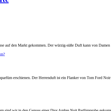
nse auf den Markt gekommen. Der würzig-süße Duft kann von Damen u
parfüm erschienen. Der Herrenduft ist ein Flanker von Tom Ford Noir 
rfum sind wir in den Genuss einer Dior Ambre Nuit Parfümprobe gekom