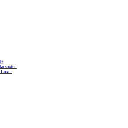
fe
Harznoten
t Luxus