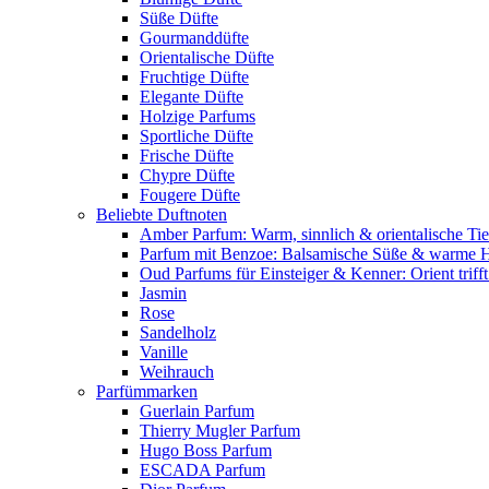
Süße Düfte
Gourmanddüfte
Orientalische Düfte
Fruchtige Düfte
Elegante Düfte
Holzige Parfums
Sportliche Düfte
Frische Düfte
Chypre Düfte
Fougere Düfte
Beliebte Duftnoten
Amber Parfum: Warm, sinnlich & orientalische Tie
Parfum mit Benzoe: Balsamische Süße & warme 
Oud Parfums für Einsteiger & Kenner: Orient triff
Jasmin
Rose
Sandelholz
Vanille
Weihrauch
Parfümmarken
Guerlain Parfum
Thierry Mugler Parfum
Hugo Boss Parfum
ESCADA Parfum