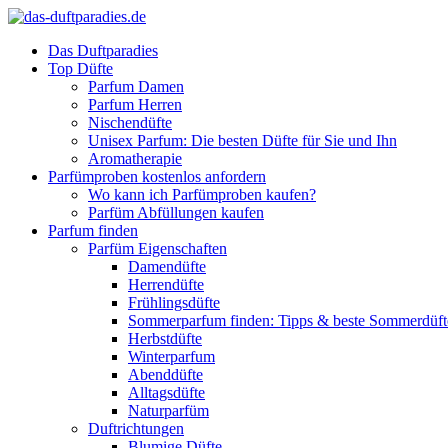
Das Duftparadies
Top Düfte
Parfum Damen
Parfum Herren
Nischendüfte
Unisex Parfum: Die besten Düfte für Sie und Ihn
Aromatherapie
Parfümproben kostenlos anfordern
Wo kann ich Parfümproben kaufen?
Parfüm Abfüllungen kaufen
Parfum finden
Parfüm Eigenschaften
Damendüfte
Herrendüfte
Frühlingsdüfte
Sommerparfum finden: Tipps & beste Sommerdüf
Herbstdüfte
Winterparfum
Abenddüfte
Alltagsdüfte
Naturparfüm
Duftrichtungen
Blumige Düfte