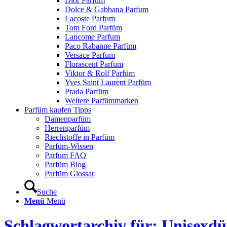
Dior Parfum
Dolce & Gabbana Parfum
Lacoste Parfum
Tom Ford Parfüm
Lancome Parfum
Paco Rabanne Parfüm
Versace Parfum
Florascent Parfum
Viktor & Rolf Parfüm
Yves Saint Laurent Parfüm
Prada Parfüm
Weitere Parfümmarken
Parfüm kaufen Tipps
Damenparfüm
Herrenparfüm
Riechstoffe in Parfüm
Parfüm-Wissen
Parfum FAQ
Parfüm Blog
Parfüm Glossar
Suche
Menü
Menü
Schlagwortarchiv für: Unisexdü