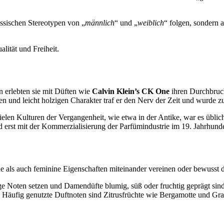
lassischen Stereotypen von „
männlich
“ und „
weiblich
“ folgen, sondern a
lität und Freiheit.
n erlebten sie mit Düften wie
Calvin Klein’s CK One
ihren Durchbruch
en und leicht holzigen Charakter traf er den Nerv der Zeit und wurde z
ielen Kulturen der Vergangenheit, wie etwa in der Antike, war es übl
 erst mit der Kommerzialisierung der Parfümindustrie im 19. Jahrhunde
e als auch feminine Eigenschaften miteinander vereinen oder bewusst d
ige Noten setzen und Damendüfte blumig, süß oder fruchtig geprägt sin
n. Häufig genutzte Duftnoten sind Zitrusfrüchte wie Bergamotte und Gr