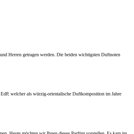
nd Herren getragen werden. Die beiden wichtigsten Duftnoten
EdP, welcher als würzig-orientalische Duftkomposition im Jahre
men. Heute möchten wir Ihnen dieses Parfüm vorstellen. Es kam im