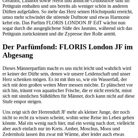
Geraniol, Linalool sowie Nerol und ähnliche Grundstoffe sind im
Petitgrain enthalten und uns bereits als weniger schön in anderen
Düften aufgefallen. So mehr das Herz seinen Höchstpunkt erreicht,
umso mehr schwindet die störende Duftnote und etwas Harmonie
kehrt ein. Das Parfüm FLORIS LONDON JF EdT wächst nun
sogar durch die ausgeglichene Süße des Jasmins, während sich das
Petitgrain zurücknimmt und die Zypresse ihre Rolle antritt.
Der Parfümfond: FLORIS London JF im
Abgesang
Dieses Männerparfüm macht es uns nicht leicht und wahrlich wird
er keiner der Düfte sein, denen wir unsere Leidenschaft und unser
Herz schenken mögen. Es ist mit ihm so, wie ein Wasserfall, der
sich mit dem großen weiten Meer messen möchte. Er plätschert vor
sich hin, träumt von aquatischer Frische, die er nicht erreicht, misst
sich mit sinnlichen Süßdüften für Männer, doch kann nicht auf diese
Stufe empor steigen.
Uns zeigt sich der Herrenduft JF mehr als kleiner Junge, der noch
nicht so recht zu wissen scheint, wohin seine Reise im Leben gehen
könnte. Mal ein wenig nach hier, mal ein wenig nach dort, vielleicht
aber auch einfach nur im Kreis. Amber, Moschus, Moos und
Zedernholz lassen ihn zwar mit Wärme, aber leider auch etwas