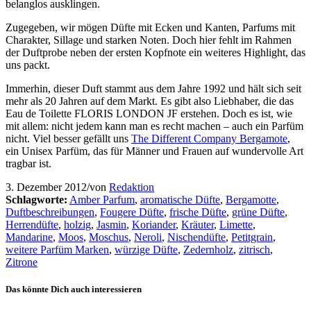
belanglos ausklingen.
Zugegeben, wir mögen Düfte mit Ecken und Kanten, Parfums mit
Charakter, Sillage und starken Noten. Doch hier fehlt im Rahmen
der Duftprobe neben der ersten Kopfnote ein weiteres Highlight, das
uns packt.
Immerhin, dieser Duft stammt aus dem Jahre 1992 und hält sich seit
mehr als 20 Jahren auf dem Markt. Es gibt also Liebhaber, die das
Eau de Toilette FLORIS LONDON JF erstehen. Doch es ist, wie
mit allem: nicht jedem kann man es recht machen – auch ein Parfüm
nicht. Viel besser gefällt uns
The Different Company Bergamote
,
ein Unisex Parfüm, das für Männer und Frauen auf wundervolle Art
tragbar ist.
3. Dezember 2012
/
von
Redaktion
Schlagworte:
Amber Parfum
,
aromatische Düfte
,
Bergamotte
,
Duftbeschreibungen
,
Fougere Düfte
,
frische Düfte
,
grüne Düfte
,
Herrendüfte
,
holzig
,
Jasmin
,
Koriander
,
Kräuter
,
Limette
,
Mandarine
,
Moos
,
Moschus
,
Neroli
,
Nischendüfte
,
Petitgrain
,
weitere Parfüm Marken
,
würzige Düfte
,
Zedernholz
,
zitrisch
,
Zitrone
Das könnte Dich auch interessieren