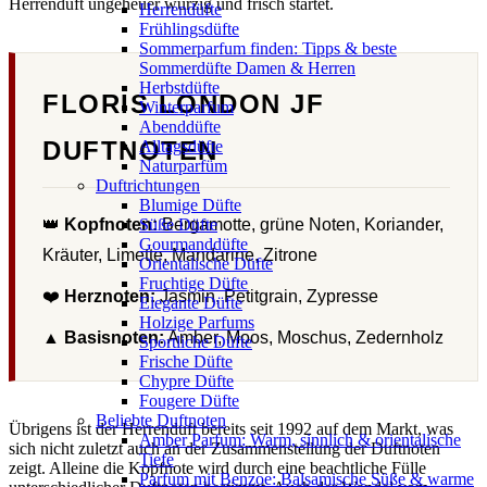
Herrenduft ungeheuer würzig und frisch startet.
Herrendüfte
Frühlingsdüfte
Sommerparfum finden: Tipps & beste
Sommerdüfte Damen & Herren
Herbstdüfte
FLORIS LONDON JF
Winterparfum
Abenddüfte
DUFTNOTEN
Alltagsdüfte
Naturparfüm
Duftrichtungen
Blumige Düfte
👑
Kopfnoten:
Bergamotte, grüne Noten, Koriander,
Süße Düfte
Gourmanddüfte
Kräuter, Limette, Mandarine, Zitrone
Orientalische Düfte
Fruchtige Düfte
❤️
Herznoten:
Jasmin, Petitgrain, Zypresse
Elegante Düfte
Holzige Parfums
▲
Basisnoten:
Amber, Moos, Moschus, Zedernholz
Sportliche Düfte
Frische Düfte
Chypre Düfte
Fougere Düfte
Beliebte Duftnoten
Übrigens ist der Herrenduft bereits seit 1992 auf dem Markt, was
Amber Parfum: Warm, sinnlich & orientalische
sich nicht zuletzt auch an der Zusammenstellung der Duftnoten
Tiefe
zeigt. Alleine die Kopfnote wird durch eine beachtliche Fülle
Parfum mit Benzoe: Balsamische Süße & warme