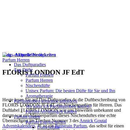
Blog - Aktuelle Neuigkeiten
Parfum Herren
Das Duftparadies
Top Düfte
FLORIS LONDON JF EdT
Parfum Damen
Parfum Herren
Nischendüfte
Unisex Parfum: Die besten Düfte für Sie und Ihn
Aromatherapie
Heute lesen Sie auf Das-Duftparadies.de die Duftbeschreibung von
Parfümproben kostenlos anfordern
FLORIS LONDON JF EdT, ein Nischenparfüm für Herren. Das
Wo kann ich Parfümproben kaufen?
Duftlabel FLORIS LONDON war uns bisweilen unbekannt und
Parfüm Abfüllungen kaufen
darum war ein Männerparfüm dieses Nischenduftes eine echte
Parfum finden
Überraschung im Türchen Nummer 3 des
Annick Goutal
Parfüm Eigenschaften
Adventskalenders
. JF ist ein
Petitgrain Parfum
, das selbst für einen
Damendüfte