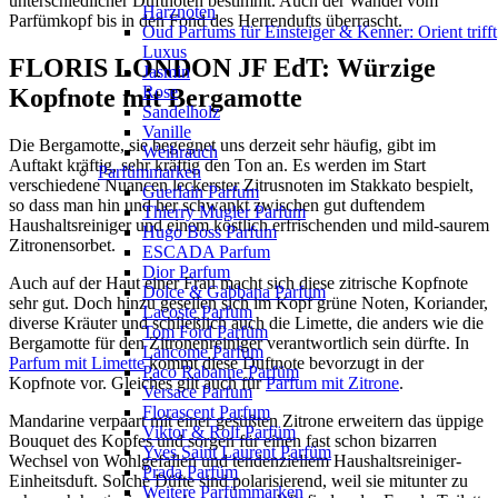
unterschiedlicher Duftnoten bestimmt. Auch der Wandel vom
Harznoten
Parfümkopf bis in den Fond des Herrendufts überrascht.
Oud Parfums für Einsteiger & Kenner: Orient trifft
Luxus
FLORIS LONDON JF EdT: Würzige
Jasmin
Rose
Kopfnote mit Bergamotte
Sandelholz
Vanille
Die Bergamotte, sie begegnet uns derzeit sehr häufig, gibt im
Weihrauch
Auftakt kräftig, sehr kräftig den Ton an. Es werden im Start
Parfümmarken
verschiedene Nuancen leckerster Zitrusnoten im Stakkato bespielt,
Guerlain Parfum
so dass man hin und her schwankt zwischen gut duftendem
Thierry Mugler Parfum
Haushaltsreiniger und einem köstlich erfrischenden und mild-saurem
Hugo Boss Parfum
Zitronensorbet.
ESCADA Parfum
Dior Parfum
Auch auf der Haut einer Frau macht sich diese zitrische Kopfnote
Dolce & Gabbana Parfum
sehr gut. Doch hinzu gesellen sich im Kopf grüne Noten, Koriander,
Lacoste Parfum
diverse Kräuter und schließlich auch die Limette, die anders wie die
Tom Ford Parfüm
Bergamotte für den Zitronenreiniger verantwortlich sein dürfte. In
Lancome Parfum
Parfum mit Limette
kommt diese Duftnote bevorzugt in der
Paco Rabanne Parfüm
Kopfnote vor. Gleiches gilt auch für
Parfum mit Zitrone
.
Versace Parfum
Florascent Parfum
Mandarine verpaart mit einer gesüßten Zitrone erweitern das üppige
Viktor & Rolf Parfüm
Bouquet des Kopfes und sorgen für einen fast schon bizarren
Yves Saint Laurent Parfüm
Wechsel von Wohlgefallen und tendenziellem Haushaltsreiniger-
Prada Parfüm
Einheitsduft. Solche Düfte sind polarisierend, weil sie mitunter zu
Weitere Parfümmarken