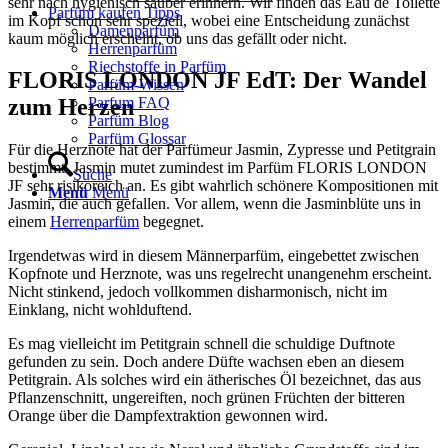
sehr nach hygienisch sauber erinnern. Wir finden das Eau de Toilette
Parfüm kaufen Tipps
im Kopf schon sehr speziell, wobei eine Entscheidung zunächst
Damenparfüm
kaum möglich erscheint, ob uns das gefällt oder nicht.
Herrenparfüm
Riechstoffe in Parfüm
FLORIS LONDON JF EdT: Der Wandel
Parfüm-Wissen
Parfum FAQ
zum Herzen
Parfüm Blog
Parfüm Glossar
Für die Herznote hat der Parfümeur Jasmin, Zypresse und Petitgrain
bestimmt. Jasmin mutet zumindest im Parfüm FLORIS LONDON
Suche
JF sehr risikoreich an. Es gibt wahrlich schönere Kompositionen mit
Menü
Menü
Jasmin, die auch gefallen. Vor allem, wenn die Jasminblüte uns in
einem
Herrenparfüm
begegnet.
Irgendetwas wird in diesem Männerparfüm, eingebettet zwischen
Kopfnote und Herznote, was uns regelrecht unangenehm erscheint.
Nicht stinkend, jedoch vollkommen disharmonisch, nicht im
Einklang, nicht wohlduftend.
Es mag vielleicht im Petitgrain schnell die schuldige Duftnote
gefunden zu sein. Doch andere Düfte wachsen eben an diesem
Petitgrain. Als solches wird ein ätherisches Öl bezeichnet, das aus
Pflanzenschnitt, ungereiften, noch grünen Früchten der bitteren
Orange über die Dampfextraktion gewonnen wird.