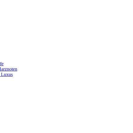
fe
Harznoten
t Luxus