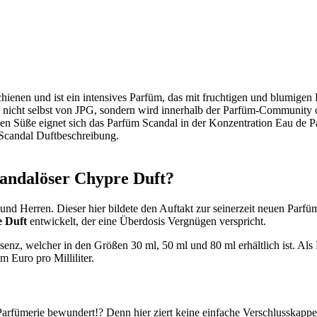
chienen und ist ein intensives Parfüm, das mit fruchtigen und blumige
nicht selbst von JPG, sondern wird innerhalb der Parfüm-Community 
ven Süße eignet sich das Parfüm Scandal in der Konzentration Eau de Pa
r Scandal Duftbeschreibung.
kandalöser Chypre Duft?
und Herren. Dieser hier bildete den Auftakt zur seinerzeit neuen Parf
 Duft
entwickelt, der eine Überdosis Vergnügen verspricht.
enz, welcher in den Größen 30 ml, 50 ml und 80 ml erhältlich ist. Als M
 Euro pro Milliliter.
 Parfümerie bewundert!? Denn hier ziert keine einfache Verschlusskappe