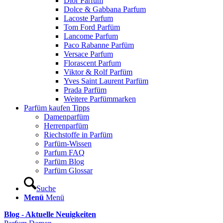
Dior Parfum
Dolce & Gabbana Parfum
Lacoste Parfum
Tom Ford Parfüm
Lancome Parfum
Paco Rabanne Parfüm
Versace Parfum
Florascent Parfum
Viktor & Rolf Parfüm
Yves Saint Laurent Parfüm
Prada Parfüm
Weitere Parfümmarken
Parfüm kaufen Tipps
Damenparfüm
Herrenparfüm
Riechstoffe in Parfüm
Parfüm-Wissen
Parfum FAQ
Parfüm Blog
Parfüm Glossar
Suche
Menü
Menü
Blog - Aktuelle Neuigkeiten