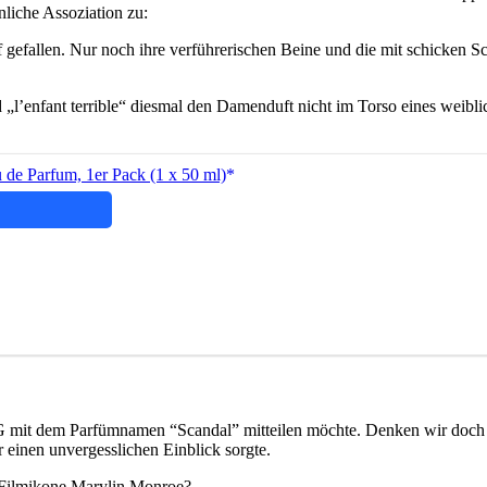
liche Assoziation zu:
pf gefallen. Nur noch ihre verführerischen Beine und die mit schicke
d „l’enfant terrible“ diesmal den Damenduft nicht im Torso eines weibl
 de Parfum, 1er Pack (1 x 50 ml)
mit dem Parfümnamen “Scandal” mitteilen möchte. Denken wir doch b
einen unvergesslichen Einblick sorgte.
e Filmikone Marylin Monroe?