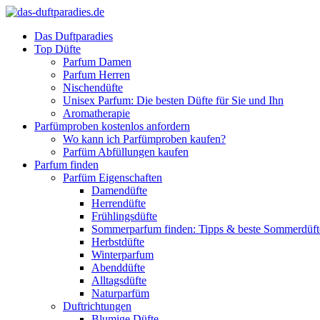
Das Duftparadies
Top Düfte
Parfum Damen
Parfum Herren
Nischendüfte
Unisex Parfum: Die besten Düfte für Sie und Ihn
Aromatherapie
Parfümproben kostenlos anfordern
Wo kann ich Parfümproben kaufen?
Parfüm Abfüllungen kaufen
Parfum finden
Parfüm Eigenschaften
Damendüfte
Herrendüfte
Frühlingsdüfte
Sommerparfum finden: Tipps & beste Sommerdüf
Herbstdüfte
Winterparfum
Abenddüfte
Alltagsdüfte
Naturparfüm
Duftrichtungen
Blumige Düfte