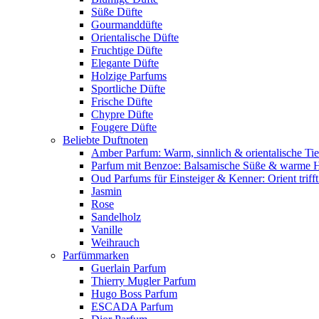
Süße Düfte
Gourmanddüfte
Orientalische Düfte
Fruchtige Düfte
Elegante Düfte
Holzige Parfums
Sportliche Düfte
Frische Düfte
Chypre Düfte
Fougere Düfte
Beliebte Duftnoten
Amber Parfum: Warm, sinnlich & orientalische Tie
Parfum mit Benzoe: Balsamische Süße & warme 
Oud Parfums für Einsteiger & Kenner: Orient triff
Jasmin
Rose
Sandelholz
Vanille
Weihrauch
Parfümmarken
Guerlain Parfum
Thierry Mugler Parfum
Hugo Boss Parfum
ESCADA Parfum