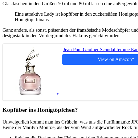
Glasflaschen in den Größen 50 ml und 80 ml lassen eine außergewöhn
Eine attraktive Lady ist kopfüber in den zuckersüßen Honigto
Honigtopf hinaus.
Ganz anders, als sonst, präsentiert der französische Modeschöpfer un
designstark in den Vordergrund des Flakons gerückt wurden.
Jean Paul Gaultier Scandal femme Eau
View on Amazon
Kopfüber ins Honigtöpfchen?
Unweigerlich kommt man ins Grübeln, was uns die Parfümmarke JPG 
Beine der Marilyn Monroe, als der vom Wind aufgewirbelter Rock für 
Spielen die Designer des Flakons mit den Erinnerungen an di