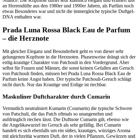
Nuance. Die Kopfnote duftet sehr klassisch elegant und erinnert uns
an Herrendüfte aus den 1980er und 1990er Jahren, als Parfüm noch
etwas Besonderes war und nicht die immergleiche typische Duftgel-
DNA enthalten war.
Prada Luna Rossa Black Eau de Parfum
– die Herznote
Mit gleicher Eleganz und Besonderheit geht es von dieser sehr
gelungenen Kopfnote in die Herznoten. Phasenweise drängt sich der
erdig-krautige Charakter von Patchouli in den Vordergrund. Aber
selbst für Frauen und Männer, die sonst keinen Gefallen am Geruch
von Patchouli finden, müssen bei Prada Luna Rossa Black Eau de
Parfum keine Angst haben. Der typische Patchouli-Geruch schlägt
nicht durch. Nur das Krautige und Erdige ist riechbar.
Maskuliner Duftcharakter durch Cumarin
Vermutlich neutralisiert Kumarin (Coumarin) die typische Schwere
von Patschuli, die das Patch oftmals so unangenehm und
aufdringlich riechen lässt. Die Duftnote Cumarin gilt, ebenso wie
die Angelikawurzel im Geruch als sehr gefällig. Bei Cumarin
handelt es sich ebenfalls um ein süßes, krautiges, würziges Aroma
mit gleichzeitig warmen Duft, der in vielen Pflanzen, Gewürzen und