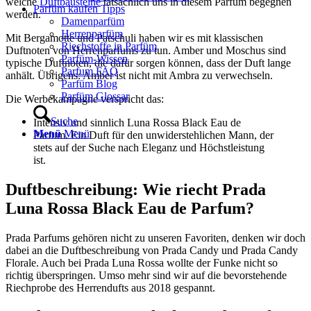
welche
Duftbausteine
tatsächlich uns in diesem Parfüm begegnen
Parfüm kaufen Tipps
werden.
Damenparfüm
Herrenparfüm
Mit Bergamotte und Patschuli haben wir es mit klassischen
Riechstoffe in Parfüm
Duftnoten von Herrenparfums zu tun. Amber und Moschus sind
Parfüm-Wissen
typische Duftnoten, die dafür sorgen können, dass der Duft lange
Parfum FAQ
anhält. Übrigens: Amber ist nicht mit Ambra zu verwechseln.
Parfüm Blog
Parfüm Glossar
Die Werbekampagne verspricht das:
Suche
Intensiv und sinnlich Luna Rossa Black Eau de
Menü
Menü
Parfum. Ein Duft für den unwiderstehlichen Mann, der
stets auf der Suche nach Eleganz und Höchstleistung
ist.
Duftbeschreibung: Wie riecht Prada
Luna Rossa Black Eau de Parfum?
Prada Parfums gehören nicht zu unseren Favoriten, denken wir doch
dabei an die Duftbeschreibung von Prada Candy und Prada Candy
Florale. Auch bei Prada Luna Rossa wollte der Funke nicht so
richtig überspringen. Umso mehr sind wir auf die bevorstehende
Riechprobe des Herrendufts aus 2018 gespannt.