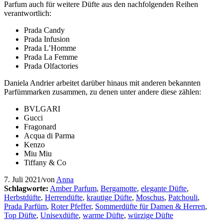
Parfum auch für weitere Düfte aus den nachfolgenden Reihen
verantwortlich:
Prada Candy
Prada Infusion
Prada L’Homme
Prada La Femme
Prada Olfactories
Daniela Andrier arbeitet darüber hinaus mit anderen bekannten
Parfümmarken zusammen, zu denen unter andere diese zählen:
BVLGARI
Gucci
Fragonard
Acqua di Parma
Kenzo
Miu Miu
Tiffany & Co
7. Juli 2021
/
von
Anna
Schlagworte:
Amber Parfum
,
Bergamotte
,
elegante Düfte
,
Herbstdüfte
,
Herrendüfte
,
krautige Düfte
,
Moschus
,
Patchouli
,
Prada Parfüm
,
Roter Pfeffer
,
Sommerdüfte für Damen & Herren
,
Top Düfte
,
Unisexdüfte
,
warme Düfte
,
würzige Düfte