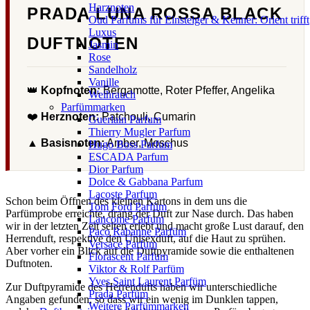
Harznoten
PRADA LUNA ROSSA BLACK
Oud Parfums für Einsteiger & Kenner: Orient trifft
Luxus
DUFTNOTEN
Jasmin
Rose
Sandelholz
Vanille
👑
Kopfnoten:
Bergamotte, Roter Pfeffer, Angelika
Weihrauch
Parfümmarken
❤️
Herznoten:
Patchouli, Cumarin
Guerlain Parfum
Thierry Mugler Parfum
▲
Basisnoten:
Amber, Moschus
Hugo Boss Parfum
ESCADA Parfum
Dior Parfum
Dolce & Gabbana Parfum
Lacoste Parfum
Schon beim Öffnen des kleinen Kartons in dem uns die
Tom Ford Parfüm
Parfümprobe erreichte, drang der Duft zur Nase durch. Das haben
Lancome Parfum
wir in der letzten Zeit selten erlebt und macht große Lust darauf, den
Paco Rabanne Parfüm
Herrenduft, respektive den Unisexduft, auf die Haut zu sprühen.
Versace Parfum
Aber vorher ein Blick auf die Duftpyramide sowie die enthaltenen
Florascent Parfum
Duftnoten.
Viktor & Rolf Parfüm
Yves Saint Laurent Parfüm
Zur Duftpyramide des Herrendufts haben wir unterschiedliche
Prada Parfüm
Angaben gefunden, so dass wir ein wenig im Dunklen tappen,
Weitere Parfümmarken