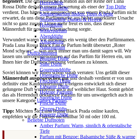
begeistert
. Die olfaktorische Kreation aus der Reihe der Luna
Herrendüfte
Rossa Düfte deshalb unsere Bewertung als einer der
Top Düfte
Frühlingsdüfte
verdient. Das hätten wir ausgerechnet von einem Prada Parfüm nicht
Sommerparfum finden: Tipps & beste
erwartet, da uns diese Parfümmarke aus bisher ungeklärter Ursache
Sommerdüfte Damen & Herren
nicht so ganz zusagt. Umso mehr freut es uns, dass dieser
Herbstdüfte
Männerduft für positive Überraschung sorgte.
Winterparfum
Abenddüfte
Verwundert waren wir allerdings ein wenig über den Parfümnamen.
Alltagsdüfte
Prada Luna Rossa Black Eau de Parfum heißt übersetzt „Roter
Naturparfüm
Mond schwarz“ – was auch immer man uns damit sagen will. Wir
Duftrichtungen
lassen uns unvoreingenommen auf das Parfüm für Herren ein, um
Blumige Düfte
Ihnen hier die Duftbeschreibung verfassen zu können.
Süße Düfte
Gourmanddüfte
Soviel können wir Ihnen schon vorab verraten: Uns gefällt dieser
Orientalische Düfte
Männerduft ausgesprochen gut
und deshalb verdient er von uns
Fruchtige Düfte
definitiv eine Kaufempfehlung! Übrigens entwickelt sich dieser
Elegante Düfte
gelungene Duft wunderbar auch auf weiblicher Haut. Somit gehört
Holzige Parfums
das als Herrenduft deklarierte Parfüm für uns unweigerlich auch in
Sportliche Düfte
unsere Kategorie
Unisex Parfum
.
Frische Düfte
Chypre Düfte
Tipp:
Möchten Sie Luna Rossa Black Prada online kaufen,
Fougere Düfte
empfehlen wir die Flakons nach­füll­bar 50 ml oder 100 ml.
Beliebte Duftnoten
Amber Parfum: Warm, sinnlich & orientalische
Tiefe
Parfum mit Benzoe: Balsamische Süße & warme