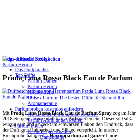
Blog - Aktuelle Neuigkeiten
Parfum Herren
Das Duftparadies
Top Düfte
Prada Luna Rossa Black Eau de Parfum
Parfum Damen
Parfum Herren
Nischendüfte
Unisex Parfum: Die besten Düfte für Sie und Ihn
Aromatherapie
Parfümproben kostenlos anfordern
Mit
Prada Luna Rossa Black Eau de Parfum Spray
zog im Jahr
Wo kann ich Parfümproben kaufen?
2018 ein neuer Herrenduft in die Parfümerien ein. Dieser soll süß-
Parfüm Abfüllungen kaufen
würzig sein und erweckt im schwarzen Flakon den Eindruck, dass
Parfum finden
der Duft gute Haltbarkeit und Sillage verspricht. In unserer
Parfüm Eigenschaften
Riechprobe hat uns das
Herrenparfüm auf ganzer Linie
Damendüfte