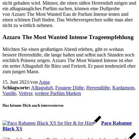
nicht gehalten wird. Männer, die einen süßen Herrenduft mögen und
ein alltagstaugliches Parfüm suchen, können eine Duftprobe
von Azzaro The Most Wanted Eau de Parfum Intense testen und
einen schönen Duft finden. Das Werbeversprechen sollte man aber
nicht zu wörtlich nehmen.
Azzaro The Most Wanted Intense Trageempfehlung
Möchten Sie einen großartigen Abend erleben, gibt es weitaus
bessere Herrendüfte, die lange halten und selbst nach Stunden noch
reichlich Präsenz zeigen. Azzaro The Most Wanted Intense ist eher
ein netter Alltagsduft für Büro und Freizeit. Er passt tendenziell eher
zum jungen Mann.
15. Juni 2021
/
von
Anna
Schlagworte:
Alltagsduft
,
Fougere Düfte
,
Herrendüfte
,
Kardamom
,
Vanille
,
Vetiver
,
weitere Parfüm Marken
Das könnte Dich auch interessieren
Paco Rabanne
Black XS