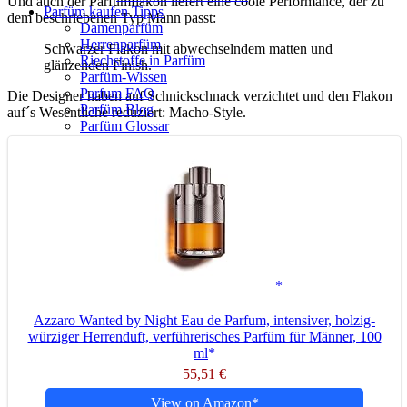
Und auch der Parfümflakon liefert eine coole Performance, der zu
Parfüm kaufen Tipps
dem beschriebenen Typ Mann passt:
Damenparfüm
Herrenparfüm
Schwarzer Flakon mit abwechselndem matten und
Riechstoffe in Parfüm
glänzenden Finish.
Parfüm-Wissen
Parfum FAQ
Die Designer haben auf Schnickschnack verzichtet und den Flakon
Parfüm Blog
auf´s Wesentliche reduziert: Macho-Style.
Parfüm Glossar
Suche
Menü
Menü
Azzaro Wanted by Night Eau de Parfum, intensiver, holzig-
würziger Herrenduft, verführerisches Parfüm für Männer, 100
ml
55,51 €
View on Amazon