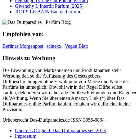
Penhaligon’s The Cut Eau de Parfum
Givenchy L’Interdit Parfum (2025)
JOOP! LE BAIN Eau de Parfum
Empfohlen von:
Berliner Morgenpost
|
scinexx
|
Vegan Blatt
Hinweis zu Werbung
Die Erwähnung von Markennamen und Produktnamen stellt
Werbung dar, so die Auffassung des Gesetzgebers.
Duftbeschreibungen ohne Erwähnung von Marke und Name des
Parfüms ist unmöglich. Obwohl wir in der Regel Düfte selbst
kaufen, deklarieren wir daher alle Duftbeschreibungen und Ratgeber
als Werbung. Wenn Sie über einen Amazon-Link (*) über Das
Duftparadies online Parfüm kaufen, erhalten wir dafür eine kleine
Provision.
Urheberrecht Das-Duftparadies.de ISSN 3055-6864
Über das Original: Das-Duftparadies seit 2013
Impressum