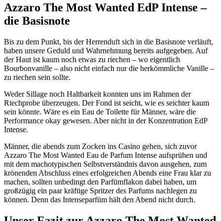
Azzaro The Most Wanted EdP Intense –
die Basisnote
Bis zu dem Punkt, bis der Herrenduft sich in die Basisnote verläuft,
haben unsere Geduld und Wahrnehmung bereits aufgegeben. Auf
der Haut ist kaum noch etwas zu riechen – wo eigentlich
Bourbonvanille – also nicht einfach nur die herkömmliche Vanille –
zu riechen sein sollte.
Weder Sillage noch Haltbarkeit konnten uns im Rahmen der
Riechprobe überzeugen. Der Fond ist seicht, wie es seichter kaum
sein könnte. Wäre es ein Eau de Toilette für Männer, wäre die
Performance okay gewesen. Aber nicht in der Konzentration EdP
Intense.
Männer, die abends zum Zocken ins Casino gehen, sich zuvor
Azzaro The Most Wanted Eau de Parfum Intense aufsprühen und
mit dem machotypischen Selbstverständnis davon ausgehen, zum
krönenden Abschluss eines erfolgreichen Abends eine Frau klar zu
machen, sollten unbedingt den Parfümflakon dabei haben, um
großzügig ein paar kräftige Spritzer des Parfums nachlegen zu
können. Denn das Intenseparfüm hält den Abend nicht durch.
Unser Fazit zur Azzaro The Most Wanted