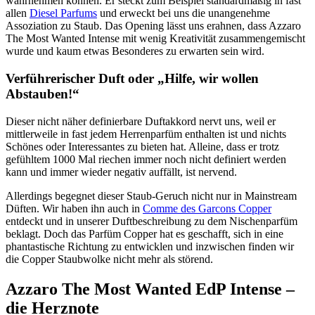
wahrnehmen können. Er steckt zum Beispiel standardmäßig in fast
allen
Diesel Parfums
und erweckt bei uns die unangenehme
Assoziation zu Staub. Das Opening lässt uns erahnen, dass Azzaro
The Most Wanted Intense mit wenig Kreativität zusammengemischt
wurde und kaum etwas Besonderes zu erwarten sein wird.
Verführerischer Duft oder „Hilfe, wir wollen
Abstauben!“
Dieser nicht näher definierbare Duftakkord nervt uns, weil er
mittlerweile in fast jedem Herrenparfüm enthalten ist und nichts
Schönes oder Interessantes zu bieten hat. Alleine, dass er trotz
gefühltem 1000 Mal riechen immer noch nicht definiert werden
kann und immer wieder negativ auffällt, ist nervend.
Allerdings begegnet dieser Staub-Geruch nicht nur in Mainstream
Düften. Wir haben ihn auch in
Comme des Garcons Copper
entdeckt und in unserer Duftbeschreibung zu dem Nischenparfüm
beklagt. Doch das Parfüm Copper hat es geschafft, sich in eine
phantastische Richtung zu entwicklen und inzwischen finden wir
die Copper Staubwolke nicht mehr als störend.
Azzaro The Most Wanted EdP Intense –
die Herznote