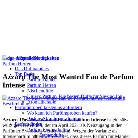
Blog - Aktuelle Neuigkeiten
Parfum Herren
Das Duftparadies
Top Düfte
Azzaro The Most Wanted Eau de Parfum
Parfum Damen
Intense
Parfum Herren
Nischendüfte
Unisex Parfum: Die besten Düfte für Sie und Ihn
Aromatherapie
Parfümproben kostenlos anfordern
Wo kann ich Parfümproben kaufen?
Parfüm Abfüllungen kaufen
Azzaro The Most Wanted Eau de Parfum Intense
ist ein süß-
Parfum finden
würziger Herrenduft, der im April 2021 als Neuzugang in den
Parfüm Eigenschaften
Parfümerie verbucht werden durfte. Wegen der Variante als
Damendüfte
Intenseparfüm hätten wir erwartet, dass dieses Parfüm für Männer