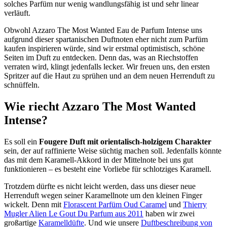
solches Parfüm nur wenig wandlungsfähig ist und sehr linear
verläuft.
Obwohl Azzaro The Most Wanted Eau de Parfum Intense uns
aufgrund dieser spartanischen Duftnoten eher nicht zum Parfüm
kaufen inspirieren würde, sind wir erstmal optimistisch, schöne
Seiten im Duft zu entdecken. Denn das, was an Riechstoffen
verraten wird, klingt jedenfalls lecker. Wir freuen uns, den ersten
Spritzer auf die Haut zu sprühen und an dem neuen Herrenduft zu
schnüffeln.
Wie riecht Azzaro The Most Wanted
Intense?
Es soll ein
Fougere Duft mit orientalisch-holzigem Charakter
sein, der auf raffinierte Weise süchtig machen soll. Jedenfalls könnte
das mit dem Karamell-Akkord in der Mittelnote bei uns gut
funktionieren – es besteht eine Vorliebe für schlotziges Karamell.
Trotzdem dürfte es nicht leicht werden, dass uns dieser neue
Herrenduft wegen seiner Karamellnote um den kleinen Finger
wickelt. Denn mit
Florascent Parfüm Oud Caramel
und
Thierry
Mugler Alien Le Gout Du Parfum aus 2011
haben wir zwei
großartige
Karamelldüfte
. Und wie unsere
Duftbeschreibung von