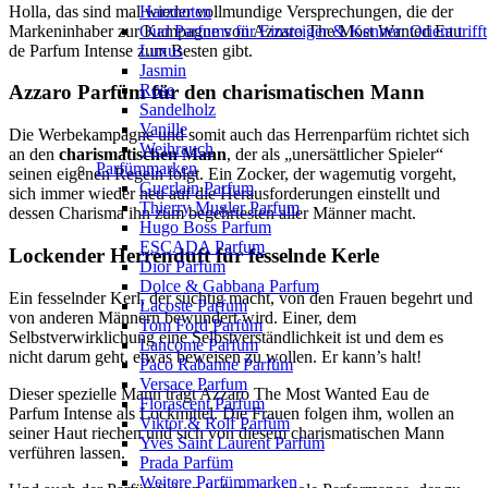
Holla, das sind mal wieder vollmundige Versprechungen, die der
Harznoten
Markeninhaber zur Kampagne von Azzaro The Most Wanted Eau
Oud Parfums für Einsteiger & Kenner: Orient trifft
de Parfum Intense zum Besten gibt.
Luxus
Jasmin
Rose
Azzaro Parfüm für den charismatischen Mann
Sandelholz
Vanille
Die Werbekampagne und somit auch das Herrenparfüm richtet sich
Weihrauch
an den
charismatischen Mann
, der als „unersättlicher Spieler“
Parfümmarken
seinen eigenen Regeln folgt. Ein Zocker, der wagemutig vorgeht,
Guerlain Parfum
sich immer wieder neu auf die Herausforderungen einstellt und
Thierry Mugler Parfum
dessen Charisma ihn zum begehrtesten aller Männer macht.
Hugo Boss Parfum
ESCADA Parfum
Lockender Herrenduft für fesselnde Kerle
Dior Parfum
Dolce & Gabbana Parfum
Ein fesselnder Kerl, der süchtig macht, von den Frauen begehrt und
Lacoste Parfum
von anderen Männern bewundert wird. Einer, dem
Tom Ford Parfüm
Selbstverwirklichung eine Selbstverständlichkeit ist und dem es
Lancome Parfum
nicht darum geht, etwas beweisen zu wollen. Er kann’s halt!
Paco Rabanne Parfüm
Versace Parfum
Dieser spezielle Mann trägt Azzaro The Most Wanted Eau de
Florascent Parfum
Parfum Intense als Lockmittel. Die Frauen folgen ihm, wollen an
Viktor & Rolf Parfüm
seiner Haut riechen und sich von diesem charismatischen Mann
Yves Saint Laurent Parfüm
verführen lassen.
Prada Parfüm
Weitere Parfümmarken