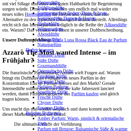
Herrendüfte
mit viel Sillage und einer sehr guten Haltbarkeit für Begeisterung
Frühlingsdüfte
sorgen würde. Denn wir wünschen uns endlich mal wieder ein
Sommerparfum finden: Tipps & beste
neues tolles
Herrenparfüm
für Herbst und Winter, das eine
Sommerdüfte Damen & Herren
Alternative zu den typischen Duschgel-Parfums darstellt. Allerdings
Herbstdüfte
reicht sich das Intenseparfum lediglich in die Reihe der
Alltagsdüfte
Winterparfum
ein. Warum? Das verraten wir Ihnen in unserer Duftbeschreibung.
Abenddüfte
Alltagsdüfte
Unsere Duftempfehlung:
Prada Luna Rossa Black Eau de Parfum
Naturparfüm
Duftrichtungen
Azzaro The Most wanted Intense – im
Blumige Düfte
Frühjahr?
Süße Düfte
Gourmanddüfte
Orientalische Düfte
Die französische Parfümmarke Azzaro wirft Fragen auf. Warum
Fruchtige Düfte
bringt ein Dufthaus im Frühjahr ein neues Parfüm in der
Elegante Düfte
Konzentration Eau de Parfum Intenes auf den Markt? Gerade
Holzige Parfums
Intensedüfte sollten doch eher für die kalte Jahreszeit lanciert
Sportliche Düfte
werden, damit Parfümbegeisterte das
Parfüm kaufen
und gleich
Frische Düfte
tragen können.
Chypre Düfte
Fougere Düfte
Uns macht das mal wieder skeptisch und dann kommt auch noch
Beliebte Duftnoten
dieser Marketingspruch der Brand:
Amber Parfum: Warm, sinnlich & orientalische
Tiefe
Die ultimative Waffe der Verführung
Parfum mit Benzoe: Balsamische Süße & warme