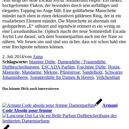
Nun steigt der neue Escada Joyful Sommerduft empor. Ein ranker,
hochgeformter Flakon, der besonders durch sein auffälliges und
elegantes Topping ins Auge fällt. Eine goldfarbene Manschette
mündet nach oben in einen dekorativen güldenen Ring, der in ein
rosafarbenes Element mündet. Die Manschette ist abermals mit
gedoppeltem „E“ stilisiert und irgendwie erinnert es ein wenig an
eine Luxushandtasche. Optisch macht der neue Sommerduft Escada
Joyful Lust darauf, sich dem Sommerparfüm auch mit der Nase zu
nähern. Wir freuen uns und sind uns sicher, dass wir schon bald eine
erste Riechprobe nehmen können.
2. Juli 2014
/
von
Anna
Schlagworte:
blumige Düfte
,
Damendüfte / Frauendüfte
,
Duftbeschreibungen
,
ESCADA Parfüm
,
Fruchtige Düfte
,
Honig
,
Magnolie
,
Mandarine
,
Melone
,
Pfingstrose
,
Sandelholz
,
Schwarze
Johannisbeere
,
Sommerdüfte für Damen & Herren
,
Veilchenblatt
Das könnte Dich auch interessieren
Armani
Code Absolu pour femme