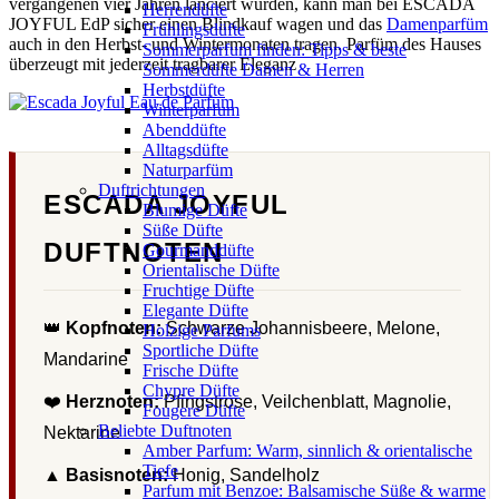
vergangenen vier Jahren lanciert wurden, kann man bei ESCADA
Herrendüfte
JOYFUL EdP sicher einen Blindkauf wagen und das
Damenparfüm
Frühlingsdüfte
auch in den Herbst- und Wintermonaten tragen. Parfüm des Hauses
Sommerparfum finden: Tipps & beste
überzeugt mit jederzeit tragbarer Eleganz
Sommerdüfte Damen & Herren
Herbstdüfte
Winterparfum
Abenddüfte
Alltagsdüfte
Naturparfüm
Duftrichtungen
ESCADA JOYFUL
Blumige Düfte
Süße Düfte
DUFTNOTEN
Gourmanddüfte
Orientalische Düfte
Fruchtige Düfte
Elegante Düfte
👑
Kopfnoten:
Schwarze Johannisbeere, Melone,
Holzige Parfums
Sportliche Düfte
Mandarine
Frische Düfte
Chypre Düfte
❤️
Herznoten:
Pfingstrose, Veilchenblatt, Magnolie,
Fougere Düfte
Beliebte Duftnoten
Nektarine
Amber Parfum: Warm, sinnlich & orientalische
Tiefe
▲
Basisnoten:
Honig, Sandelholz
Parfum mit Benzoe: Balsamische Süße & warme