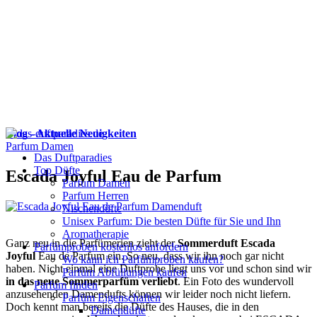
Blog - Aktuelle Neuigkeiten
Parfum Damen
Das Duftparadies
Top Düfte
Escada Joyful Eau de Parfum
Parfum Damen
Parfum Herren
Nischendüfte
Unisex Parfum: Die besten Düfte für Sie und Ihn
Aromatherapie
Ganz neu in die Parfümerien zieht der
Sommerduft Escada
Parfümproben kostenlos anfordern
Joyful
Eau de Parfum ein. So neu, dass wir ihn noch gar nicht
Wo kann ich Parfümproben kaufen?
haben. Nicht einmal eine Duftprobe liegt uns vor und schon sind wir
Parfüm Abfüllungen kaufen
in das neue Sommerparfüm verliebt
. Ein Foto des wundervoll
Parfum finden
anzusehenden Damendufts können wir leider noch nicht liefern.
Parfüm Eigenschaften
Doch kennt man bereits die Düfte des Hauses, die in den
Damendüfte