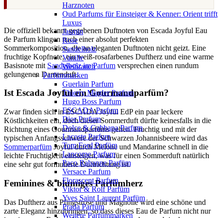
Harznoten
Oud Parfums für Einsteiger & Kenner: Orient trifft
Luxus
Die offiziell bekannt gegebenen Duftnoten von Escada Joyful Eau
Jasmin
de Parfum klingen nach einer absolut perfekten
Rose
Sommerkomposition, die an eleganten Duftnoten nicht geizt. Eine
Sandelholz
fruchtige Kopfnote, ein weiß-rosafarbenes Duftherz und eine warme
Vanille
Basisnote mit
Sandelholz im Parfum
versprechen einen rundum
Weihrauch
gelungenen Damenduft.
Parfümmarken
Guerlain Parfum
Ist Escada Joyful ein Gourmandparfüm?
Thierry Mugler Parfum
Hugo Boss Parfum
ESCADA Parfum
Zwar finden sich in ESCADA Joyful EdP ein paar leckere
Dior Parfum
Köstlichkeiten ein, doch dieser Sommerduft dürfte keinesfalls in die
Dolce & Gabbana Parfum
Richtung eines Gourmandparfüms gehen. Fruchtig und mit der
Lacoste Parfum
typischen Anfangsschwere der Schwarzen Johannisbeere wird das
Tom Ford Parfüm
Sommerparfüm
Joyful durch Melone und Mandarine schnell in die
Lancome Parfum
leichte Fruchtigkeit einsteigen, was für einen Sommerduft natürlich
Paco Rabanne Parfüm
eine sehr gut formulierte Duftrichtung ist.
Versace Parfum
Florascent Parfum
Feminines & blumiges Parfümherz
Viktor & Rolf Parfüm
Yves Saint Laurent Parfüm
Das Duftherz aus Pfingstrose und Magnolie wird eine schöne und
Prada Parfüm
zarte Eleganz hinzubringen, so dass dieses Eau de Parfum nicht nur
Weitere Parfümmarken