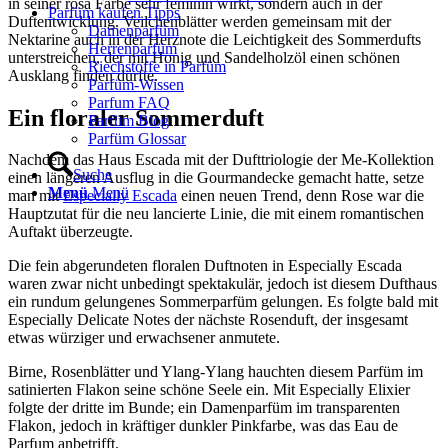
in seiner rosa Farbe sehr feminin wirkt, sondern auch in der
Parfüm kaufen Tipps
Duftentwicklung. Veilchenblätter werden gemeinsam mit der
Damenparfüm
Nektarine auch in der Herznote die Leichtigkeit des Sommerdufts
Herrenparfüm
unterstreichen, der mit Honig und Sandelholzöl einen schönen
Riechstoffe in Parfüm
Ausklang finden dürfte.
Parfüm-Wissen
Parfum FAQ
Ein floraler Sommerduft
Parfüm Blog
Parfüm Glossar
Nachdem das Haus Escada mit der Dufttriologie der Me-Kollektion
Suche
einen längeren Ausflug in die Gourmandecke gemacht hatte, setze
Menü
Menü
man mit
Especially Escada
einen neuen Trend, denn Rose war die
Hauptzutat für die neu lancierte Linie, die mit einem romantischen
Auftakt überzeugte.
Die fein abgerundeten floralen Duftnoten in Especially Escada
waren zwar nicht unbedingt spektakulär, jedoch ist diesem Dufthaus
ein rundum gelungenes Sommerparfüm gelungen. Es folgte bald mit
Especially Delicate Notes der nächste Rosenduft, der insgesamt
etwas würziger und erwachsener anmutete.
Birne, Rosenblätter und Ylang-Ylang hauchten diesem Parfüm im
satinierten Flakon seine schöne Seele ein. Mit Especially Elixier
folgte der dritte im Bunde; ein Damenparfüm im transparenten
Flakon, jedoch in kräftiger dunkler Pinkfarbe, was das Eau de
Parfum anbetrifft.