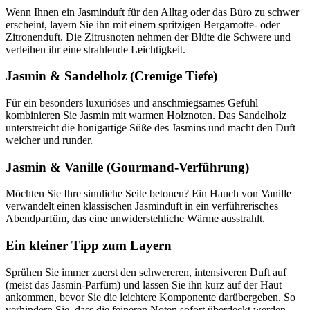
Wenn Ihnen ein Jasminduft für den Alltag oder das Büro zu schwer
erscheint, layern Sie ihn mit einem spritzigen Bergamotte- oder
Zitronenduft. Die Zitrusnoten nehmen der Blüte die Schwere und
verleihen ihr eine strahlende Leichtigkeit.
Jasmin & Sandelholz (Cremige Tiefe)
Für ein besonders luxuriöses und anschmiegsames Gefühl
kombinieren Sie Jasmin mit warmen Holznoten. Das Sandelholz
unterstreicht die honigartige Süße des Jasmins und macht den Duft
weicher und runder.
Jasmin & Vanille (Gourmand-Verführung)
Möchten Sie Ihre sinnliche Seite betonen? Ein Hauch von Vanille
verwandelt einen klassischen Jasminduft in ein verführerisches
Abendparfüm, das eine unwiderstehliche Wärme ausstrahlt.
Ein kleiner Tipp zum Layern
Sprühen Sie immer zuerst den schwereren, intensiveren Duft auf
(meist das Jasmin-Parfüm) und lassen Sie ihn kurz auf der Haut
ankommen, bevor Sie die leichtere Komponente darübergeben. So
verhindern Sie, dass die feineren Noten sofort überdeckt werden