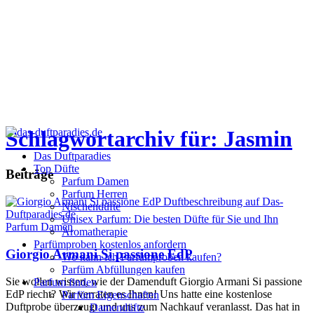
Schlagwortarchiv für: Jasmin
Das Duftparadies
Top Düfte
Beiträge
Parfum Damen
Parfum Herren
Nischendüfte
Unisex Parfum: Die besten Düfte für Sie und Ihn
Parfum Damen
Aromatherapie
Parfümproben kostenlos anfordern
Giorgio Armani Si passione EdP
Wo kann ich Parfümproben kaufen?
Parfüm Abfüllungen kaufen
Sie wollen wissen, wie der Damenduft Giorgio Armani Si passione
Parfum finden
EdP riecht? Wir verraten es Ihnen! Uns hatte eine kostenlose
Parfüm Eigenschaften
Duftprobe überzeugt und uns zum Nachkauf veranlasst. Das hat in
Damendüfte