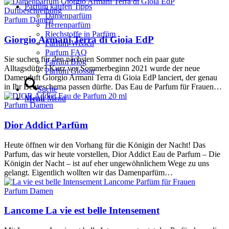
Parfüm kaufen Tipps
Damenparfüm
Parfum Damen
Herrenparfüm
Riechstoffe in Parfüm
Giorgio Armani Terra di Gioia EdP
Parfüm-Wissen
Parfum FAQ
Sie suchen für den nächsten Sommer noch ein paar gute
Parfüm Blog
Alltagsdüfte? Kurz vor Sommerbeginn 2021 wurde der neue
Parfüm Glossar
Damenduft Giorgio Armani Terra di Gioia EdP lanciert, der genau
in Ihr Beuteschema passen dürfte. Das Eau de Parfum für Frauen…
Suche
Menü
Menü
Parfum Damen
Dior Addict Parfüm
Heute öffnen wir den Vorhang für die Königin der Nacht! Das
Parfum, das wir heute vorstellen, Dior Addict Eau de Parfum – Die
Königin der Nacht – ist auf eher ungewöhnlichem Wege zu uns
gelangt. Eigentlich wollten wir das Damenparfüm…
Parfum Damen
Lancome La vie est belle Intensement