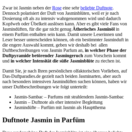
Zwar ist Jasmin neben der
Rose
eine sehr
beliebte Duftnote
.
Dennoch polarisiert der Duft von Jasminblüten, weil er je nach
Dosierung oft als zu intensiv wahrgenommen wird und dadurch
Kopfweh oder Übelkeit auslösen kann. Aber es gibt viele Fans von
Jasmindüften, für die gar nicht genug
Ätherisches Jasminöl
in
einem Parfüm enthalten sein kann. Damit unsere Leserinnen und
Leser besser unterscheiden können, ob ein bestimmter Jasminduft in
die engere Auswahl kommt, geben wir deshalb bei allen
Duftbeschreibungen von Jasmin Parfum an,
in welcher Phase der
Duftpyramide betörender Jasmingeruch
zum Vorschein kommt
und
in welcher Intensität die süße Jasminblüte
zu riechen ist.
Damit Sie, je nach Ihren persönlichen olfaktorischen Vorlieben, auf
Das-Duftparadies.de gezielt nach beiden Jasminarten, aber auch
nach besonders intensiven Jasmindüften suchen können, haben wir
unser Duftbeschreibungen wie folgt unterteilt:
Jasmin-Sambac – Parfums mit strahlendem Jasmin-Sambac
Jasmin – Duftnote als eher intensive Begleitung
Jasmindüfte – Parfüm mit Jasmin als Hauptthema
Duftnote Jasmin in Parfüm