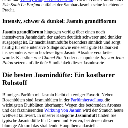
Elie Saab Le Parfum
entfaltet der Sambac-Jasmin seine leuchtende
Pracht.
Intensiv, schwer & dunkel: Jasmin grandiflorum
Jasmin grandiflorum
hingegen verfügt über einen noch
intensiveren Jasminduft, der zudem deutlich schwerer und dunkler
ausgeprägt ist. Er macht Jasmindüfte besonders sinnlich und sorgt
häufig für eine intensive Sillage sowie eine sehr gute Haltbarkeit –
insbesondere, wenn hochwertiges Jasmin Absolue verarbeitet
wurde. Klassiker wie
Chanel No. 5
oder das opulente
Joy von Jean
Patou
setzen auf die tiefe Sinnlichkeit dieser Jasminsorte.
Die besten Jasmindüfte: Ein kostbarer
Rohstoff
Blumiges Parfüm mit Jasmin bleibt ein ewiger Favorit. Neben
Rosenblüten sind Jasminblüten in der
Parfümherstellung
die
wichtigsten Duftblüten überhaupt. Wegen des betörenden Aromas
und der faszinierenden
Wirkung von Jasmin
wird der Strauch heute
weltweit kultiviert. In unserer Kategorie
Jasminduft
finden Sie
typische Jasmindüfte für Damen und Herren, bei denen dieser
blumige Akkord das strahlende Hauptthema darstellt.