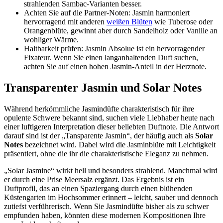
strahlenden Sambac-Varianten besser.
Achten Sie auf die Partner-Noten: Jasmin harmoniert
hervorragend mit anderen
weißen Blüten
wie Tuberose oder
Orangenblüte, gewinnt aber durch Sandelholz oder Vanille an
wohliger Wärme.
Haltbarkeit prüfen: Jasmin Absolue ist ein hervorragender
Fixateur. Wenn Sie einen langanhaltenden Duft suchen,
achten Sie auf einen hohen Jasmin-Anteil in der Herznote.
Transparenter Jasmin und Solar Notes
Während herkömmliche Jasmindüfte charakteristisch für ihre
opulente Schwere bekannt sind, suchen viele Liebhaber heute nach
einer luftigeren Interpretation dieser beliebten Duftnote. Die Antwort
darauf sind ist der „Tansparente Jasmin“, der häufig auch als
Solar
Notes
bezeichnet wird. Dabei wird die Jasminblüte mit Leichtigkeit
präsentiert, ohne die ihr die charakteristische Eleganz zu nehmen.
„Solar Jasmine“ wirkt hell und besonders strahlend. Manchmal wird
er durch eine Prise Meersalz ergänzt. Das Ergebnis ist ein
Duftprofil, das an einen Spaziergang durch einen blühenden
Küstengarten im Hochsommer erinnert – leicht, sauber und dennoch
zutiefst verführerisch. Wenn Sie Jasmindüfte bisher als zu schwer
empfunden haben, könnten diese modernen Kompositionen Ihre