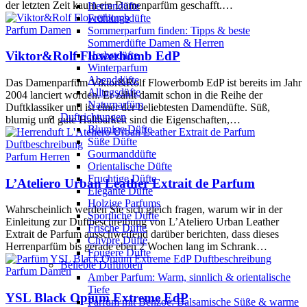
der letzten Zeit kaum ein Damenparfüm geschafft.…
Herrendüfte
Frühlingsdüfte
Parfum Damen
Sommerparfum finden: Tipps & beste
Sommerdüfte Damen & Herren
Viktor&Rolf Flowerbomb EdP
Herbstdüfte
Winterparfum
Abenddüfte
Das Damenparfüm Viktor&Rolf Flowerbomb EdP ist bereits im Jahr
Alltagsdüfte
2004 lanciert worden. Er zählt damit schon in die Reihe der
Naturparfüm
Duftklassiker und ist einer der beliebtesten Damendüfte. Süß,
Duftrichtungen
blumig und gute Haltbarkeit sind die Eigenschaften,…
Blumige Düfte
Süße Düfte
Gourmanddüfte
Parfum Herren
Orientalische Düfte
Fruchtige Düfte
L’Ateliero Urban Leather Extrait de Parfum
Elegante Düfte
Holzige Parfums
Wahrscheinlich werden Sie sich gleich fragen, warum wir in der
Sportliche Düfte
Einleitung zur Duftbeschreibung von L’Ateliero Urban Leather
Frische Düfte
Extrait de Parfum ausschweifend darüber berichten, dass dieses
Chypre Düfte
Herrenparfüm bis gerade eben 2 Wochen lang im Schrank…
Fougere Düfte
Beliebte Duftnoten
Parfum Damen
Amber Parfum: Warm, sinnlich & orientalische
Tiefe
YSL Black Opium Extreme EdP
Parfum mit Benzoe: Balsamische Süße & warme