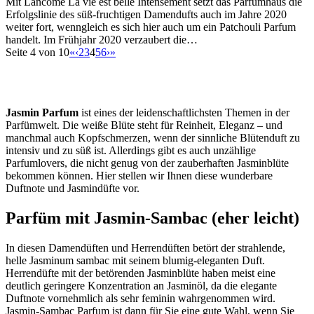
Mit Lancome La vie est belle Intensement setzt das Parfümhaus die
Erfolgslinie des süß-fruchtigen Damendufts auch im Jahre 2020
weiter fort, wenngleich es sich hier auch um ein Patchouli Parfum
handelt. Im Frühjahr 2020 verzaubert die…
Seite 4 von 10
«
‹
2
3
4
5
6
›
»
Jasmin Parfum
ist eines der leidenschaftlichsten Themen in der
Parfümwelt. Die weiße Blüte steht für Reinheit, Eleganz – und
manchmal auch Kopfschmerzen, wenn der sinnliche Blütenduft zu
intensiv und zu süß ist. Allerdings gibt es auch unzählige
Parfumlovers, die nicht genug von der zauberhaften Jasminblüte
bekommen können. Hier stellen wir Ihnen diese wunderbare
Duftnote und Jasmindüfte vor.
Parfüm mit Jasmin-Sambac (eher leicht)
In diesen Damendüften und Herrendüften betört der strahlende,
helle Jasminum sambac mit seinem blumig-eleganten Duft.
Herrendüfte mit der betörenden Jasminblüte haben meist eine
deutlich geringere Konzentration an Jasminöl, da die elegante
Duftnote vornehmlich als sehr feminin wahrgenommen wird.
Jasmin-Sambac Parfum ist dann für Sie eine gute Wahl, wenn Sie