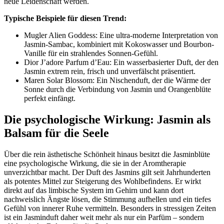
neue Leidenschaft werden.
Typische Beispiele für diesen Trend:
Mugler Alien Goddess: Eine ultra-moderne Interpretation von
Jasmin-Sambac, kombiniert mit Kokoswasser und Bourbon-
Vanille für ein strahlendes Sonnen-Gefühl.
Dior J’adore Parfum d’Eau: Ein wasserbasierter Duft, der den
Jasmin extrem rein, frisch und unverfälscht präsentiert.
Maren Solar Blossom: Ein Nischenduft, der die Wärme der
Sonne durch die Verbindung von Jasmin und Orangenblüte
perfekt einfängt.
Die psychologische Wirkung: Jasmin als
Balsam für die Seele
Über die rein ästhetische Schönheit hinaus besitzt die Jasminblüte
eine psychologische Wirkung, die sie in der Aromtherapie
unverzichtbar macht. Der Duft des Jasmins gilt seit Jahrhunderten
als potentes Mittel zur Steigerung des Wohlbefindens. Er wirkt
direkt auf das limbische System im Gehirn und kann dort
nachweislich Ängste lösen, die Stimmung aufhellen und ein tiefes
Gefühl von innerer Ruhe vermitteln. Besonders in stressigen Zeiten
ist ein Jasminduft daher weit mehr als nur ein Parfüm – sondern