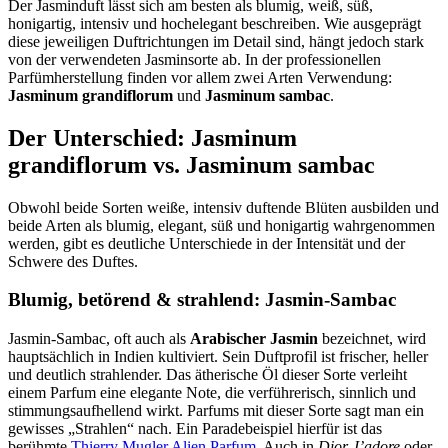
Der Jasminduft lässt sich am besten als blumig, weiß, süß,
honigartig, intensiv und hochelegant beschreiben. Wie ausgeprägt
diese jeweiligen Duftrichtungen im Detail sind, hängt jedoch stark
von der verwendeten Jasminsorte ab. In der professionellen
Parfümherstellung finden vor allem zwei Arten Verwendung:
Jasminum grandiflorum
und
Jasminum sambac
.
Der Unterschied: Jasminum
grandiflorum vs. Jasminum sambac
Obwohl beide Sorten weiße, intensiv duftende Blüten ausbilden und
beide Arten als blumig, elegant, süß und honigartig wahrgenommen
werden, gibt es deutliche Unterschiede in der Intensität und der
Schwere des Duftes.
Blumig, betörend & strahlend: Jasmin-Sambac
Jasmin-Sambac, oft auch als
Arabischer Jasmin
bezeichnet, wird
hauptsächlich in Indien kultiviert. Sein Duftprofil ist frischer, heller
und deutlich strahlender. Das ätherische Öl dieser Sorte verleiht
einem Parfum eine elegante Note, die verführerisch, sinnlich und
stimmungsaufhellend wirkt. Parfums mit dieser Sorte sagt man ein
gewisses „Strahlen“ nach. Ein Paradebeispiel hierfür ist das
berühmte
Thierry Mugler Alien Parfum
. Auch in
Dior J’adore
oder