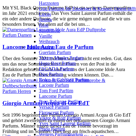
Harznoten
Mit YSL Black Opium Extreme EdP ist ein weiteres Damenparfüm
Oud Parfums für Einsteiger & Kenner: Orient trifft
im Jahr 2021 erschienen. Das Yves Saint Laurent Parfum enthält die
Luxus
ein oder andere Duftnote, die wir gerne mögen und auf die wir uns
Jasmin
besonders freuen. Vor allem auf die bei uns…
Rose
Sandelholz
Parfum Damen
Vanille
Weihrauch
Lancome Idole Aura Eau de Parfum
Parfümmarken
Guerlain Parfum
Thierry Mugler Parfum
Über den Sommer 2021 möchten wir gar nicht erst reden. Gut, dass
Hugo Boss Parfum
uns das neue Sommerparfum für Frauen von der Post in die
ESCADA Parfum
Redaktion gebracht wurde und wir uns der Lancome Idole Aura
Dior Parfum
Eau de Parfum Duftbeschreibung widmen können. Das…
Dolce & Gabbana Parfum
Lacoste Parfum
Tom Ford Parfüm
Parfum Herren
Lancome Parfum
Paco Rabanne Parfüm
Giorgio Armani Acqua di Gio EdT
Versace Parfum
Florascent Parfum
Seit 1996 begeistert das Parfüm Giorgio Armani Acqua di Gio EdT
Viktor & Rolf Parfüm
und gehört zweifelsfrei zu einem der bekanntesten Giorgio Armani
Yves Saint Laurent Parfüm
Parfums. Männer tragen dieses Eau de Toilette bevorzugt im
Prada Parfüm
Frühling und im Sommer. Dies liegt am frisch-aquatischen…
Weitere Parfümmarken