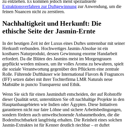
zu entziehen. Es kommen jedoch meist spezialisierte
Extraktionsverfahren zur Duftgewinnung
zur Anwendung, um die
feinen Nuancen nicht zu zerstören.
Nachhaltigkeit und Herkunft: Die
ethische Seite der Jasmin-Ernte
In der heutigen Zeit ist der Luxus eines Duftes untrennbar mit seiner
Herkunft verbunden. Hochwertiges Jasmin-Absolue ist ein
kostbares Naturprodukt, dessen Gewinnung enorme Handarbeit
erfordert. Da die Blüten des Jasmins meist im Morgengrauen
gepflückt werden müssen, um ihr volles Aroma zu bewahren, spielt
die soziale Verantwortung gegenüber den Pflückern eine zentrale
Rolle. Führende Dufthäuser wie International Flavors & Fragrances
(IFF) setzen dabei mit ihrer Tochterfirma LMR Naturals neue
Maßstäbe in puncto Transparenz und Ethik.
Wenn Sie sich für einen Jasminduft entscheiden, der auf Rohstoffe
dieser Qualität setzt, unterstützen Sie oft nachhaltige Projekte in den
Hauptanbaugebieten wie Indien oder Ägypten. Diese Initiativen
garantieren nicht nur faire Löhne und sichere Arbeitsbedingungen,
sondern fördern auch umweltschonende Anbaumethoden, die die
Bodenfruchtbarkeit langfristig erhalten. Die Reinheit eines solchen
Jasmin-Extraktes ist für Kenner deutlich riechbar – er duftet