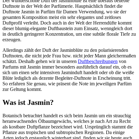
Der wunderschöne Duft der Jasminblüte ist eine überaus beliebte
Duftnote in der Welt der Parfümerie. Hauptsächlich findet die
Duftnote Jasmin in Parfüm für Damen Verwendung, wo sie der
gesamten Komposition meist ein sehr elegantes und zeitloses
Duftprofil verleiht. Doch auch in der Welt der Herrendüfte kommt
dieser blumig-elegante Duftbaustein zum Einsatz, wenngleich dort
in deutlich geringerer Konzentration, um eine subtile florale Tiefe zu
erzeugen.
Allerdings zählt der Duft der Jasminblüte zu den polarisierenden
Duftnoten, die nicht jede Frau bzw. nicht jeder Mann gleichermaßen
schätzt. Deshalb gehen wir in unseren
Duftbeschreibungen
von
Parfums mit Jasmin immer besonders ausführlich darauf ein, ob es
sich um einen sehr intensiven Jasminduft handelt oder ob die weiße
Blüte lediglich als dezente Begleiter-Duftnote in Erscheinung tritt.
So erfahren Sie genau, wie präsent die Note im jeweiligen Parfüm
zur Geltung kommt.
Was ist Jasmin?
Botanisch betrachtet handelt es sich beim Jasmin um ein strauchig
heranwachsendes Ölbaumgewächs, welches je nach Art zu Recht
als kostbare Duftpflanze bezeichnet wird. Ursprünglich stammt die
Pflanze aus tropischen und subtropischen Regionen. Da einige
Arten jedoch erstaunlich winterhart sind, finden wir sie heute auch