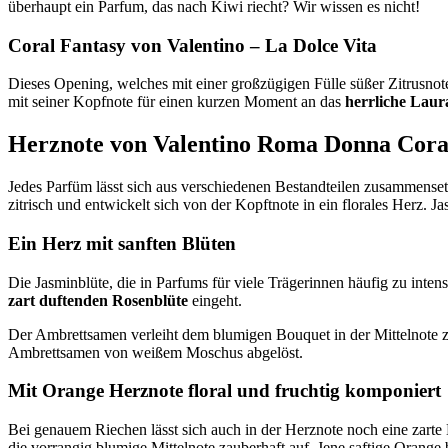
überhaupt ein Parfum, das nach Kiwi riecht? Wir wissen es nicht!
Coral Fantasy von Valentino – La Dolce Vita
Dieses Opening, welches mit einer großzügigen Fülle süßer Zitrusnot
mit seiner Kopfnote für einen kurzen Moment an das
herrliche Laur
Herznote von Valentino Roma Donna Cora
Jedes Parfüm lässt sich aus verschiedenen Bestandteilen zusammenset
zitrisch und entwickelt sich von der Kopftnote in ein florales Herz. 
Ein Herz mit sanften Blüten
Die Jasminblüte, die in Parfums für viele Trägerinnen häufig zu inten
zart duftenden Rosenblüte
eingeht.
Der Ambrettsamen verleiht dem blumigen Bouquet in der Mittelnote zu
Ambrettsamen von weißem Moschus abgelöst.
Mit Orange Herznote floral und fruchtig komponiert
Bei genauem Riechen lässt sich auch in der Herznote noch eine zart
die vorrangig blumige Mittelnote zauberhaft auf. Jene saftige Orange 