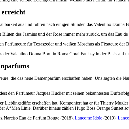
 erreicht
altbarkeit aus und führen nach einigen Stunden das Valentino Donna B
lüten des Jasmins und der Rose immer mehr zurück, um das Eau de Pa
chen Parfümeure für Texaszeder und weißen Moschus als Fixateure der B
szeder Valentino Donna Born in Roma Coral Fantasy in der Basis auf u
enparfums
ereure, die das neue Damenparfüm erschaffen haben. Uns sagten die Na
dest den Parfümeur Jacques Huclier mit seinen bekanntesten Dufterfol
unserer Lieblingsdüfte erschaffen hat. Komponiert hat er für Thierr
er A*Men Linie. Darüber hinaus zählen Hugo Boss Orange Sunset sowie
uez Narciso Eau de Parfum Rouge (2018),
Lancome Idole
(2019),
Lanco