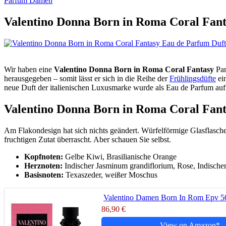
Parfum Damen
Valentino Donna Born in Roma Coral Fan
Wir haben eine
Valentino Donna Born in Roma Coral Fantasy
Par
herausgegeben – somit lässt er sich in die Reihe der
Frühlingsdüfte
ein
neue Duft der italienischen Luxusmarke wurde als Eau de Parfum auf
Valentino Donna Born in Roma Coral Fant
Am Flakondesign hat sich nichts geändert. Würfelförmige Glasflasche 
fruchtigen Zutat überrascht. Aber schauen Sie selbst.
Kopfnoten:
Gelbe Kiwi, Brasilianische Orange
Herznoten:
Indischer Jasminum grandiflorium, Rose, Indisch
Basisnoten:
Texaszeder, weißer Moschus
Valentino Damen Born In Rom Epv 5
86,90 €
View on Amazon