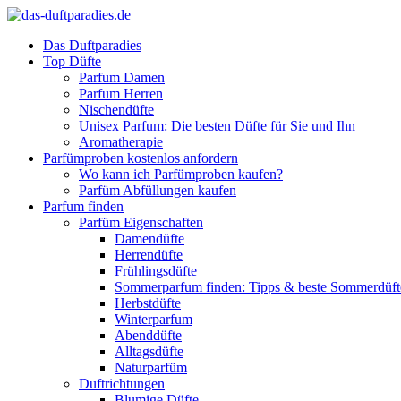
Das Duftparadies
Top Düfte
Parfum Damen
Parfum Herren
Nischendüfte
Unisex Parfum: Die besten Düfte für Sie und Ihn
Aromatherapie
Parfümproben kostenlos anfordern
Wo kann ich Parfümproben kaufen?
Parfüm Abfüllungen kaufen
Parfum finden
Parfüm Eigenschaften
Damendüfte
Herrendüfte
Frühlingsdüfte
Sommerparfum finden: Tipps & beste Sommerdüf
Herbstdüfte
Winterparfum
Abenddüfte
Alltagsdüfte
Naturparfüm
Duftrichtungen
Blumige Düfte