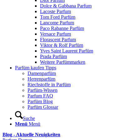
Dior Parfum
Dolce & Gabbana Parfum
Lacoste Parfum
Tom Ford Parfüm
Lancome Parfum
Paco Rabanne Parfüm
Versace Parfum
Florascent Parfum
Viktor & Rolf Parfüm
Yves Saint Laurent Parfüm
Prada Parfüm
Weitere Parfümmarken
Parfüm kaufen Tipps
Damenparfüm
Herrenparfüm
Riechstoffe in Parfüm
Parfüm-Wissen
Parfum FAQ
Parfüm Blog
Parfüm Glossar
Suche
Menü
Menü
Blog - Aktuelle Neuigkeiten