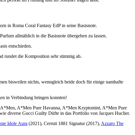
orn in Roma Coral Fantasy EdP in seine Basisnote.
rfum allmählich in die Basisnote übergehen zu lassen.
asis entschieden.
nd rundet die Komposition sehr stimmig ab.
men bisweilen nichts, wenngleich beide doch für einige namhafte
gen in Verbindung bringen konnten!
y Mugler A*Men, A*Men Pure Havanna, A*Men Kryptomint, A*Men Pure
 diverse Gucci Guilty Düfte in das Portfolio von Jacques Huclier.
me Idole Aura
(2021), Cerruti 1881 Signatur (2017),
Azzaro The