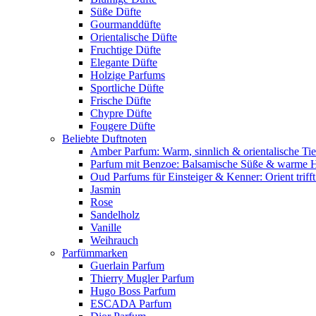
Süße Düfte
Gourmanddüfte
Orientalische Düfte
Fruchtige Düfte
Elegante Düfte
Holzige Parfums
Sportliche Düfte
Frische Düfte
Chypre Düfte
Fougere Düfte
Beliebte Duftnoten
Amber Parfum: Warm, sinnlich & orientalische Tie
Parfum mit Benzoe: Balsamische Süße & warme 
Oud Parfums für Einsteiger & Kenner: Orient triff
Jasmin
Rose
Sandelholz
Vanille
Weihrauch
Parfümmarken
Guerlain Parfum
Thierry Mugler Parfum
Hugo Boss Parfum
ESCADA Parfum