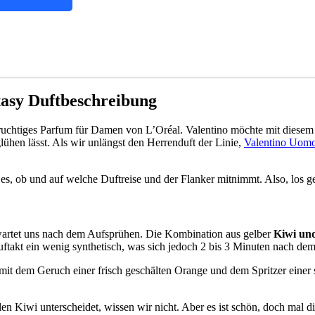
asy Duftbeschreibung
fruchtiges Parfum für Damen von L’Oréal. Valentino möchte mit diese
hen lässt. Als wir unlängst den Herrenduft der Linie,
Valentino Uomo
ist es, ob und auf welche Duftreise und der Flanker mitnimmt. Also, lo
 erwartet uns nach dem Aufsprühen. Die Kombination aus gelber
Kiwi un
uftakt ein wenig synthetisch, was sich jedoch 2 bis 3 Minuten nach de
t dem Geruch einer frisch geschälten Orange und dem Spritzer einer se
en Kiwi unterscheidet, wissen wir nicht. Aber es ist schön, doch mal d