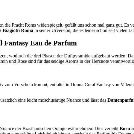
en die Pracht Roms widerspiegelt, gefällt uns schon mal ganz gut. Es 
a Biagiotti Roma
in seiner Urversion, die es leider schon seit vielen 
l Fantasy Eau de Parfum
zen, wodurch die drei Phasen der Duftpyramide aufgebaut werden. Das 
Jasmin und Rose sind für das seidige Aroma in der Herznote verantwortli
siv zum Vorschein kommt, entfaltet in Donna Coral Fantasy von Valentin
sätzlich eine leicht moschusartige Nuance und lässt das
Damenparfum
e Nuance der Brasilianischen Orange wahrnehmen. Dies verleiht
Born i
bringt eine schöne Leichtigkeit hinein, weshalb das Parfum für Frauen 