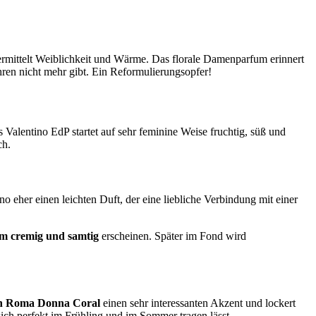
vermittelt Weiblichkeit und Wärme. Das florale Damenparfum erinnert
Jahren nicht mehr gibt. Ein Reformulierungsopfer!
Valentino EdP startet auf sehr feminine Weise fruchtig, süß und
ch.
o eher einen leichten Duft, der eine liebliche Verbindung mit einer
 cremig und samtig
erscheinen. Später im Fond wird
n Roma Donna Coral
einen sehr interessanten Akzent und lockert
sich perfekt im Frühling und im Sommer tragen lässt.