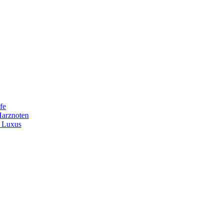
fe
Harznoten
t Luxus