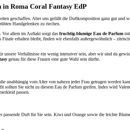
n in Roma Coral Fantasy EdP
Zeiten geschaffen. Aber uns gefällt die Duftkomposition ganz gut und wir
prühten Handgelenken zu riechen.
 Vor allem im Auftakt sorgt das
fruchtig-blumige Eau de Parfum
mit
 Finale erhalten bleibt, finden wir ebenfalls außergewöhnlich – zitrisch
 unsere Verhältnisse ein wenig intensiver sein, aber wir sind da gewis
tasy
genau für diese Frauen eine gute Wahl sein dürfte.
 die unabhängig vom Alter von nahezu jeder Frau getragen werden kann
fit sollten Sie nicht zu diesem Eau de Parfum greifen. Indes wird Vale
merkleid passen.
 passende Duft für Sie sein. Kiwi und Orange sowie die leichte Blume