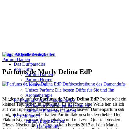
Blog - Aktuelle Neuigkeiten
Parfum Damen
Das Duftparadies
Top Düfte
Parfums de Marly Delina EdP
Parfum Damen
Parfum Herren
Nischendüfte
Unisex Parfum: Die besten Düfte für Sie und Ihn
Aromatherapie
Mit der Ankunft der
Parfums de Marly Delina EdP
Probe geht ein
Parfümproben kostenlos anfordern
kleines Träumchen in Erfüllung. Es ist schon eine Weile her, als ich
Wo kann ich Parfümproben kaufen?
auf YouTube eine Review zu diesem exklusiven Damenparfüm sah
Parfüm Abfüllungen kaufen
und mich in den zauberhaften Parfümflakon schockverliebte. Der
Parfum finden
Flakon ist in zartem Rosa gehalten und mit zwei Quasten verziert.
Parfüm Eigenschaften
Dieses Nischenduft für Frauen kam bereits 2017 auf den Markt.
Damendüfte