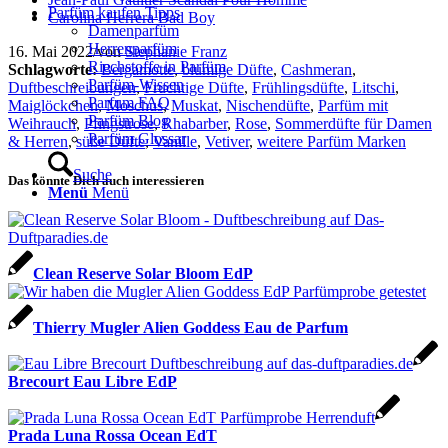
Parfüm kaufen Tipps
Carolina Herrera Bad Boy
Damenparfüm
Herrenparfüm
16. Mai 2022
/
von
Stephanie Franz
Riechstoffe in Parfüm
Schlagworte:
Bergamotte
,
blumige Düfte
,
Cashmeran
,
Parfüm-Wissen
Duftbeschreibungen
,
Fruchtige Düfte
,
Frühlingsdüfte
,
Litschi
,
Parfum FAQ
Maiglöckchen
,
Moschus
,
Muskat
,
Nischendüfte
,
Parfüm mit
Parfüm Blog
Weihrauch
,
Pfingstrose
,
Rhabarber
,
Rose
,
Sommerdüfte für Damen
Parfüm Glossar
& Herren
,
süße Düfte
,
Vanille
,
Vetiver
,
weitere Parfüm Marken
Suche
Das könnte Dich auch interessieren
Menü
Menü
Clean Reserve Solar Bloom EdP
Thierry Mugler Alien Goddess Eau de Parfum
Brecourt Eau Libre EdP
Prada Luna Rossa Ocean EdT