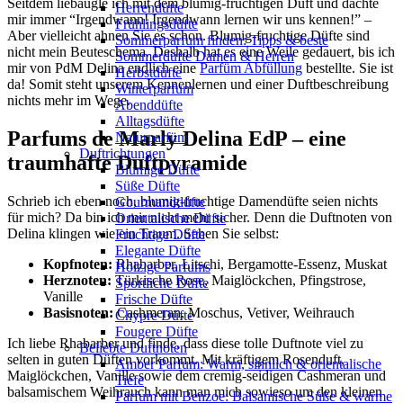
Seitdem liebäugle ich mit dem blumig-fruchtigen Duft und dachte
Herrendüfte
mir immer “Irgendwann! Irgendwann lernen wir uns kennen!” –
Frühlingsdüfte
Aber vielleicht ahnen Sie es schon. Blumig-fruchtige Düfte sind
Sommerparfum finden: Tipps & beste
nicht mein Beuteschema. Deshalb hat es eine Weile gedauert, bis ich
Sommerdüfte Damen & Herren
mir von PdM Delina endlich eine
Parfüm Abfüllung
bestellte. Sie ist
Herbstdüfte
da! Somit steht unserem Kennenlernen und einer Duftbeschreibung
Winterparfum
nichts mehr im Wege.
Abenddüfte
Alltagsdüfte
Parfums de Marly Delina EdP – eine
Naturparfüm
Duftrichtungen
traumhafte Duftpyramide
Blumige Düfte
Süße Düfte
Schrieb ich eben noch, blumig-fruchtige Damendüfte seien nichts
Gourmanddüfte
für mich? Da bin ich mir nicht mehr sicher. Denn die Duftnoten von
Orientalische Düfte
Delina klingen wie ein Traum. Sehen Sie selbst:
Fruchtige Düfte
Elegante Düfte
Kopfnoten:
Rhabarber, Litschi, Bergamotte-Essenz, Muskat
Holzige Parfums
Herznoten:
Türkische Rose, Maiglöckchen, Pfingstrose,
Sportliche Düfte
Vanille
Frische Düfte
Basisnoten:
Cashmeran, Moschus, Vetiver, Weihrauch
Chypre Düfte
Fougere Düfte
Ich liebe Rhabarber und finde, dass diese tolle Duftnote viel zu
Beliebte Duftnoten
selten in guten Düften vorkommt. Mit kräftigem Rosenduft,
Amber Parfum: Warm, sinnlich & orientalische
Maiglöckchen, Vanille sowie dem cremig-seidigen Cashmeran und
Tiefe
balsamischem Weihrauch kann man mich sowieso um den kleinen
Parfum mit Benzoe: Balsamische Süße & warme