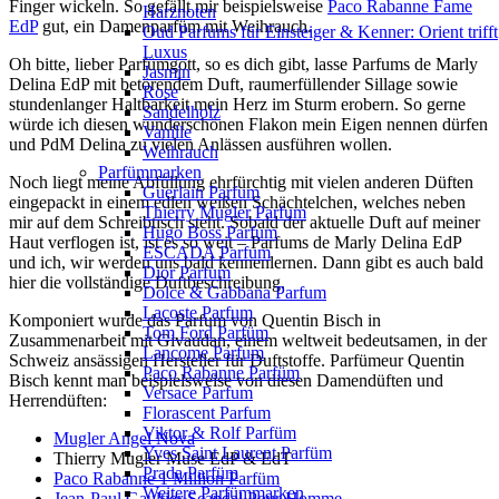
Finger wickeln. So gefällt mir beispielsweise
Paco Rabanne Fame
Harznoten
EdP
gut, ein Damenparfüm mit Weihrauch.
Oud Parfums für Einsteiger & Kenner: Orient trifft
Luxus
Oh bitte, lieber Parfümgott, so es dich gibt, lasse Parfums de Marly
Jasmin
Delina EdP mit betörendem Duft, raumerfüllender Sillage sowie
Rose
stundenlanger Haltbarkeit mein Herz im Sturm erobern. So gerne
Sandelholz
würde ich diesen wunderschönen Flakon mein Eigen nennen dürfen
Vanille
und PdM Delina zu vielen Anlässen ausführen wollen.
Weihrauch
Parfümmarken
Noch liegt meine Abfüllung ehrfürchtig mit vielen anderen Düften
Guerlain Parfum
eingepackt in einem edlen weißen Schächtelchen, welches neben
Thierry Mugler Parfum
mir auf dem Schreibtisch steht. Sobald der aktuelle Duft auf meiner
Hugo Boss Parfum
Haut verflogen ist, ist es so weit – Parfums de Marly Delina EdP
ESCADA Parfum
und ich, wir werden uns bald kennenlernen. Dann gibt es auch bald
Dior Parfum
hier die vollständige Duftbeschreibung.
Dolce & Gabbana Parfum
Lacoste Parfum
Komponiert wurde das Parfum von Quentin Bisch in
Tom Ford Parfüm
Zusammenarbeit mit Givaudan, einem weltweit bedeutsamen, in der
Lancome Parfum
Schweiz ansässigen Hersteller für Duftstoffe. Parfümeur Quentin
Paco Rabanne Parfüm
Bisch kennt man beispielsweise von diesen Damendüften und
Versace Parfum
Herrendüften:
Florascent Parfum
Viktor & Rolf Parfüm
Mugler Angel Nova
Yves Saint Laurent Parfüm
Thierry Mugler Muse EdP & EdT
Prada Parfüm
Paco Rabanne 1 Million Parfüm
Weitere Parfümmarken
Jean-Paul Gaultier Scandal Pour Homme