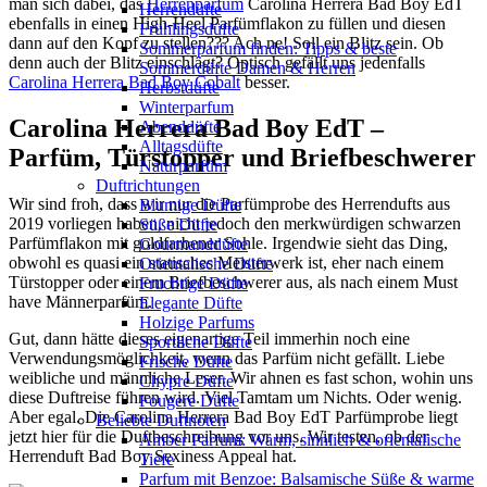
man sich dabei, das
Herrenparfüm
Carolina Herrera Bad Boy EdT
Herrendüfte
ebenfalls in einen High-Heel Parfümflakon zu füllen und diesen
Frühlingsdüfte
dann auf den Kopf zu stellen??? Ach ne! Soll ein Blitz sein. Ob
Sommerparfum finden: Tipps & beste
denn auch der Blitz einschlägt? Optisch gefällt uns jedenfalls
Sommerdüfte Damen & Herren
Carolina Herrera Bad Boy Cobalt
besser.
Herbstdüfte
Winterparfum
Carolina Herrera Bad Boy EdT –
Abenddüfte
Alltagsdüfte
Parfüm, Türstopper und Briefbeschwerer
Naturparfüm
Duftrichtungen
Wir sind froh, dass wir nur die Parfümprobe des Herrendufts aus
Blumige Düfte
2019 vorliegen haben, nicht jedoch den merkwürdigen schwarzen
Süße Düfte
Parfümflakon mit goldfarbener Sohle. Irgendwie sieht das Ding,
Gourmanddüfte
obwohl es quasi ein statisches Meisterwerk ist, eher nach einem
Orientalische Düfte
Türstopper oder einem Briefbeschwerer aus, als nach einem Must
Fruchtige Düfte
have Männerparfüm.
Elegante Düfte
Holzige Parfums
Gut, dann hätte dieses eigenartige Teil immerhin noch eine
Sportliche Düfte
Verwendungsmöglichkeit, wenn das Parfüm nicht gefällt. Liebe
Frische Düfte
weibliche und männliche Leser. Wir ahnen es fast schon, wohin uns
Chypre Düfte
diese Duftreise führen wird. Viel Tamtam um Nichts. Oder wenig.
Fougere Düfte
Aber egal. Die Carolina Herrera Bad Boy EdT Parfümprobe liegt
Beliebte Duftnoten
jetzt hier für die Duftbeschreibung vor uns. Wir testen, ob der
Amber Parfum: Warm, sinnlich & orientalische
Herrenduft Bad Boy Sexiness Appeal hat.
Tiefe
Parfum mit Benzoe: Balsamische Süße & warme