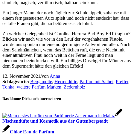
sinnlich, magisch, verführerisch, haltbar sein kann.
Ein junger Mann, der noch täglich zur Schule tippelt, zuhause mit
einem ferngesteuerten Auto spielt und noch nicht entdeckt hat, dass
es tolle Frauen gibt, die zu betören es sich lohnt.
Zu welcher Gelegenheit ist Carolina Herrera Bad Boy EdT tragbar?
Blicken wir nach wie vor in den Lauf der vorgehaltenen Pistole,
würde uns spontan nur eine notgedrungene Antwort einfallen: Nach
dem Sandmännchen, wenn das Bettchen ruft, die erste Nacht mit
einer attraktiven Frau noch weit in der Ferne liegt und man
niemanden beeindrucken will. Ein billiges Duschgel für Männer aus
dem Supermarkt hätte den gleichen Effekt!
12. November 2021
/
von
Anna
Schlagworte:
Bergamotte
,
Herrendüfte
,
Parfüm mit Salbei
,
Pfeffer
,
Tonka
,
weitere Parfüm Marken
,
Zedernholz
Das könnte Dich auch interessieren
Nischendüfte und Kosmetik aus der Gutenbergstadt
Chloé Eau de Parfum