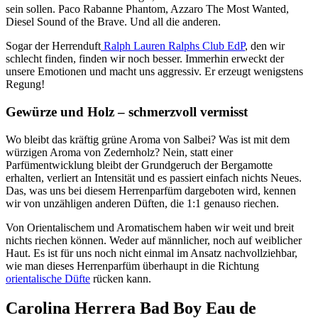
sein sollen. Paco Rabanne Phantom, Azzaro The Most Wanted,
Diesel Sound of the Brave. Und all die anderen.
Sogar der Herrenduft
Ralph Lauren Ralphs Club EdP
, den wir
schlecht finden, finden wir noch besser. Immerhin erweckt der
unsere Emotionen und macht uns aggressiv. Er erzeugt wenigstens
Regung!
Gewürze und Holz – schmerzvoll vermisst
Wo bleibt das kräftig grüne Aroma von Salbei? Was ist mit dem
würzigen Aroma von Zedernholz? Nein, statt einer
Parfümentwicklung bleibt der Grundgeruch der Bergamotte
erhalten, verliert an Intensität und es passiert einfach nichts Neues.
Das, was uns bei diesem Herrenparfüm dargeboten wird, kennen
wir von unzähligen anderen Düften, die 1:1 genauso riechen.
Von Orientalischem und Aromatischem haben wir weit und breit
nichts riechen können. Weder auf männlicher, noch auf weiblicher
Haut. Es ist für uns noch nicht einmal im Ansatz nachvollziehbar,
wie man dieses Herrenparfüm überhaupt in die Richtung
orientalische Düfte
rücken kann.
Carolina Herrera Bad Boy Eau de