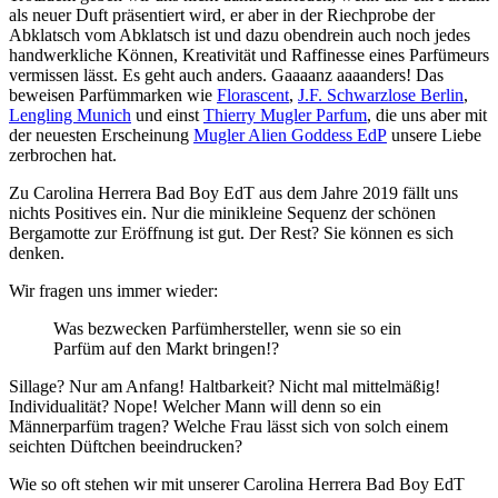
als neuer Duft präsentiert wird, er aber in der Riechprobe der
Abklatsch vom Abklatsch ist und dazu obendrein auch noch jedes
handwerkliche Können, Kreativität und Raffinesse eines Parfümeurs
vermissen lässt. Es geht auch anders. Gaaaanz aaaanders! Das
beweisen Parfümmarken wie
Florascent
,
J.F. Schwarzlose Berlin
,
Lengling Munich
und einst
Thierry Mugler Parfum
, die uns aber mit
der neuesten Erscheinung
Mugler Alien Goddess EdP
unsere Liebe
zerbrochen hat.
Zu Carolina Herrera Bad Boy EdT aus dem Jahre 2019 fällt uns
nichts Positives ein. Nur die minikleine Sequenz der schönen
Bergamotte zur Eröffnung ist gut. Der Rest? Sie können es sich
denken.
Wir fragen uns immer wieder:
Was bezwecken Parfümhersteller, wenn sie so ein
Parfüm auf den Markt bringen!?
Sillage? Nur am Anfang! Haltbarkeit? Nicht mal mittelmäßig!
Individualität? Nope! Welcher Mann will denn so ein
Männerparfüm tragen? Welche Frau lässt sich von solch einem
seichten Düftchen beeindrucken?
Wie so oft stehen wir mit unserer Carolina Herrera Bad Boy EdT