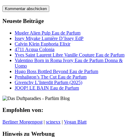
Neueste Beiträge
Mugler Alien Pulp Eau de Parfum
Issey Miyake Lumière D’Issey EdP
Calvin Klein Euphoria Elixir
4711 Acqua Colonia
Yves Saint Laurent Libre Vanille Couture Eau de Parfum
Valentino Born in Roma Ivory Eau de Parfum Donna &
Uomo
Hugo Boss Bottled Beyond Eau de Parfum
Penhaligon’s The Cut Eau de Parfum
Givenchy L’Interdit Parfum (2025)
JOOP! LE BAIN Eau de Parfum
Empfohlen von:
Berliner Morgenpost
|
scinexx
|
Vegan Blatt
Hinweis zu Werbung