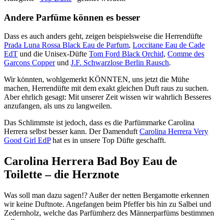
Andere Parfüme können es besser
Dass es auch anders geht, zeigen beispielsweise die Herrendüfte
Prada Luna Rossa Black Eau de Parfum
,
Loccitane Eau de Cade
EdT
und die Unisex-Düfte
Tom Ford Black Orchid
,
Comme des
Garcons Copper
und
J.F. Schwarzlose Berlin Rausch
.
Wir könnten, wohlgemerkt KÖNNTEN, uns jetzt die Mühe
machen, Herrendüfte mit dem exakt gleichen Duft raus zu suchen.
Aber ehrlich gesagt: Mit unserer Zeit wissen wir wahrlich Besseres
anzufangen, als uns zu langweilen.
Das Schlimmste ist jedoch, dass es die Parfümmarke Carolina
Herrera selbst besser kann. Der Damenduft
Carolina Herrera Very
Good Girl EdP
hat es in unsere Top Düfte geschafft.
Carolina Herrera Bad Boy Eau de
Toilette – die Herznote
Was soll man dazu sagen!? Außer der netten Bergamotte erkennen
wir keine Duftnote. Angefangen beim Pfeffer bis hin zu Salbei und
Zedernholz, welche das Parfümherz des Männerparfüms bestimmen