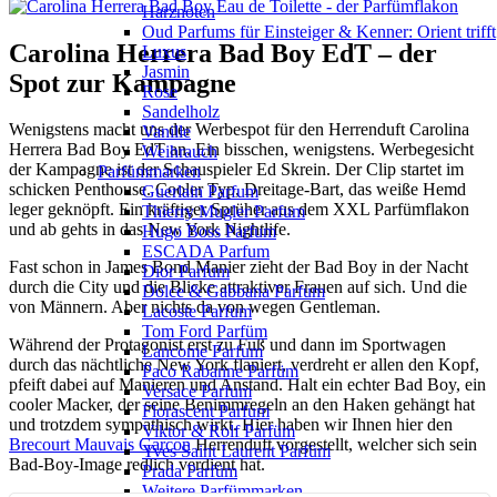
Harznoten
Oud Parfums für Einsteiger & Kenner: Orient trifft
Carolina Herrera Bad Boy EdT – der
Luxus
Jasmin
Spot zur Kampagne
Rose
Sandelholz
Wenigstens macht uns der Werbespot für den Herrenduft Carolina
Vanille
Herrera Bad Boy EdT an. Ein bisschen, wenigstens. Werbegesicht
Weihrauch
der Kampagne ist der Schauspieler Ed Skrein. Der Clip startet im
Parfümmarken
schicken Penthouse. Cooler Typ, Dreitage-Bart, das weiße Hemd
Guerlain Parfum
leger geknöpft. Ein kräftiger Sprüher aus dem XXL Parfümflakon
Thierry Mugler Parfum
und ab gehts in das New York Nightlife.
Hugo Boss Parfum
ESCADA Parfum
Fast schon in James Bond Manier zieht der Bad Boy in der Nacht
Dior Parfum
durch die City und die Blicke attraktiver Frauen auf sich. Und die
Dolce & Gabbana Parfum
von Männern. Aber nichts da von wegen Gentleman.
Lacoste Parfum
Tom Ford Parfüm
Während der Protagonist erst zu Fuß und dann im Sportwagen
Lancome Parfum
durch das nächtliche New York flaniert, verdreht er allen den Kopf,
Paco Rabanne Parfüm
pfeift dabei auf Manieren und Anstand. Halt ein echter Bad Boy, ein
Versace Parfum
cooler Macker, der seine Benimmregeln an den Haken gehängt hat
Florascent Parfum
und trotzdem sympathisch wirkt. Hier haben wir Ihnen hier den
Viktor & Rolf Parfüm
Brecourt Mauvais Garcon
Herrenduft vorgestellt, welcher sich sein
Yves Saint Laurent Parfüm
Bad-Boy-Image redlich verdient hat.
Prada Parfüm
Weitere Parfümmarken