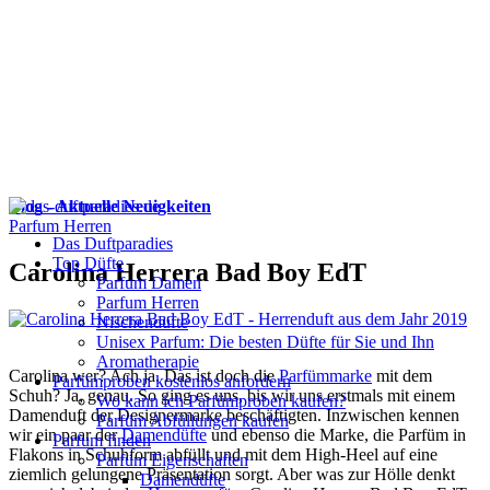
Blog - Aktuelle Neuigkeiten
Parfum Herren
Das Duftparadies
Top Düfte
Carolina Herrera Bad Boy EdT
Parfum Damen
Parfum Herren
Nischendüfte
Unisex Parfum: Die besten Düfte für Sie und Ihn
Aromatherapie
Carolina wer? Ach ja. Das ist doch die
Parfümmarke
mit dem
Parfümproben kostenlos anfordern
Schuh? Ja, genau. So ging es uns, bis wir uns erstmals mit einem
Wo kann ich Parfümproben kaufen?
Damenduft der Designermarke beschäftigten. Inzwischen kennen
Parfüm Abfüllungen kaufen
wir ein paar der
Damendüfte
und ebenso die Marke, die Parfüm in
Parfum finden
Flakons in Schuhform abfüllt und mit dem High-Heel auf eine
Parfüm Eigenschaften
ziemlich gelungene Präsentation sorgt. Aber was zur Hölle denkt
Damendüfte