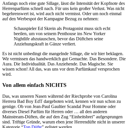
Anfangs noch eine gute Sillage, lässt die Intensität der Kopfnote des
Herrenparfüms schnell nach. Für uns kein großer Verlust. Was nicht
begehrenswert ist, wird auch nicht vermisst. Oder um noch einmal
auf den Werbespot der Kampagne Bezug zu nehmen:
Schauspieler Ed Skrein als Protagonist muss sich echt
beeilen, um von seinem Penthouse ins New Yorker
Nightlife abzutauschen, bevor das Düftchen seine
Anziehungskraft in Gänze verliert.
Es ist nicht unbedingt die mangelnde Sillage, die wir hier beklagen.
Wir vermissen das handwerklich gut Gemachte. Das Besondere. Die
Aura. Die Individualität. Das Anziehende. Das Magische. Sie
wissen schon! All das, was uns vor dem Parfümkauf versprochen
wird.
Von allem einfach NICHTS
Das, was unseren Nasen während der Riechprobe von Carolina
Herrera Bad Boy EdT dargeboten wird, kennen wir nun schon zu
genüge. Ob von Jean-Paul Gaultier Scandal Pour Homme oder
diverses Diesel Parfüm für Herren oder … all den anderen
Mainstream-Düften, die auf den Zug “Einheitsbrei” aufgesprungen
sind. Triftige Gründe, warum eben jene Herrendüfte nicht in unserer
Kategorie “
Top Düfte
” gelistet werden.