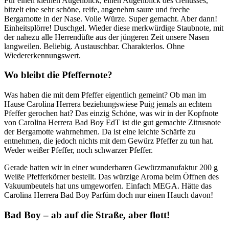
Für einen kleinen Augenblick, einen Augenblick des Genusses,
bitzelt eine sehr schöne, reife, angenehm saure und freche
Bergamotte in der Nase. Volle Würze. Super gemacht. Aber dann!
Einheitsplörre! Duschgel. Wieder diese merkwürdige Staubnote, mit
der nahezu alle Herrendüfte aus der jüngeren Zeit unsere Nasen
langweilen. Beliebig. Austauschbar. Charakterlos. Ohne
Wiedererkennungswert.
Wo bleibt die Pfeffernote?
Was haben die mit dem Pfeffer eigentlich gemeint? Ob man im
Hause Carolina Herrera beziehungswiese Puig jemals an echtem
Pfeffer gerochen hat? Das einzig Schöne, was wir in der Kopfnote
von Carolina Herrera Bad Boy EdT ist die gut gemachte Zitrusnote
der Bergamotte wahrnehmen. Da ist eine leichte Schärfe zu
entnehmen, die jedoch nichts mit dem Gewürz Pfeffer zu tun hat.
Weder weißer Pfeffer, noch schwarzer Pfeffer.
Gerade hatten wir in einer wunderbaren Gewürzmanufaktur 200 g
Weiße Pfefferkörner bestellt. Das würzige Aroma beim Öffnen des
Vakuumbeutels hat uns umgeworfen. Einfach MEGA. Hätte das
Carolina Herrera Bad Boy Parfüm doch nur einen Hauch davon!
Bad Boy – ab auf die Straße, aber flott!