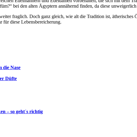
r reichen Edelmännern und Edeldamen vorbehalten, die sich mit dem Tra
arfüm?“ bei den alten Ägyptern annähernd finden, da diese unweigerlich
eiter fraglich. Doch ganz gleich, wie alt die Tradition ist, ätherisches 
r für diese Lebensbereicherung.
m die Nase
er Düfte
n – so geht´s richtig