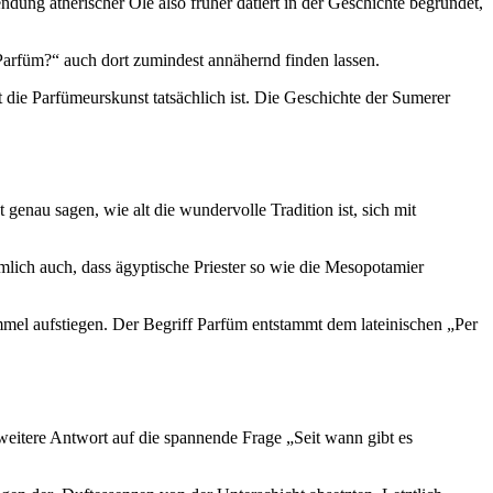
ung ätherischer Öle also früher datiert in der Geschichte begründet,
 Parfüm?“ auch dort zumindest annähernd finden lassen.
t die Parfümeurskunst tatsächlich ist. Die Geschichte der Sumerer
 genau sagen, wie alt die wundervolle Tradition ist, sich mit
mlich auch, dass ägyptische Priester so wie die Mesopotamier
mmel aufstiegen. Der Begriff Parfüm entstammt dem lateinischen „Per
weitere Antwort auf die spannende Frage „Seit wann gibt es