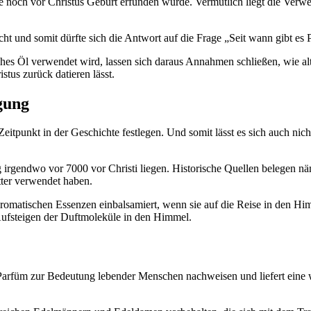
och vor Christus Geburt erfunden wurde. Vermutlich liegt die Verwend
cht und somit dürfte sich die Antwort auf die Frage „Seit wann gibt es
sches Öl verwendet wird, lassen sich daraus Annahmen schließen, wie al
stus zurück datieren lässt.
gung
Zeitpunkt in der Geschichte festlegen. Und somit lässt es sich auch nicht
 irgendwo vor 7000 vor Christi liegen. Historische Quellen belegen nä
tter verwendet haben.
romatischen Essenzen einbalsamiert, wenn sie auf die Reise in den Hi
 Aufsteigen der Duftmoleküle in den Himmel.
 Parfüm zur Bedeutung lebender Menschen nachweisen und liefert eine 