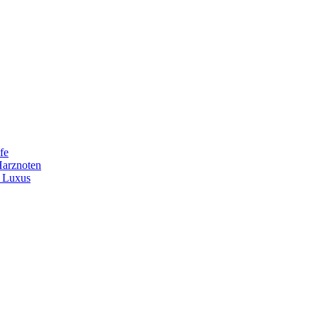
fe
Harznoten
t Luxus