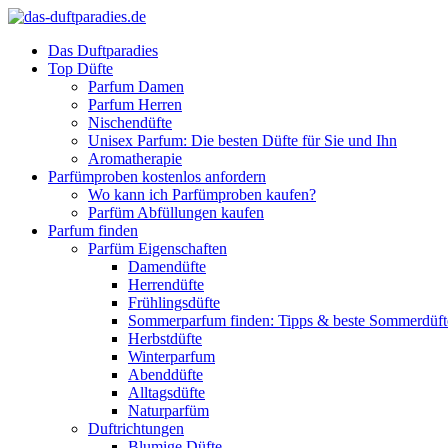
Das Duftparadies
Top Düfte
Parfum Damen
Parfum Herren
Nischendüfte
Unisex Parfum: Die besten Düfte für Sie und Ihn
Aromatherapie
Parfümproben kostenlos anfordern
Wo kann ich Parfümproben kaufen?
Parfüm Abfüllungen kaufen
Parfum finden
Parfüm Eigenschaften
Damendüfte
Herrendüfte
Frühlingsdüfte
Sommerparfum finden: Tipps & beste Sommerdüf
Herbstdüfte
Winterparfum
Abenddüfte
Alltagsdüfte
Naturparfüm
Duftrichtungen
Blumige Düfte