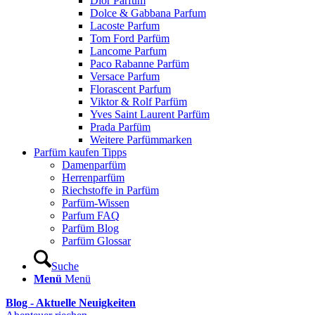
Dior Parfum
Dolce & Gabbana Parfum
Lacoste Parfum
Tom Ford Parfüm
Lancome Parfum
Paco Rabanne Parfüm
Versace Parfum
Florascent Parfum
Viktor & Rolf Parfüm
Yves Saint Laurent Parfüm
Prada Parfüm
Weitere Parfümmarken
Parfüm kaufen Tipps
Damenparfüm
Herrenparfüm
Riechstoffe in Parfüm
Parfüm-Wissen
Parfum FAQ
Parfüm Blog
Parfüm Glossar
Suche
Menü
Menü
Blog - Aktuelle Neuigkeiten