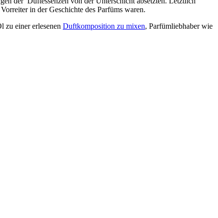
gen der Duftessenzen von der Unterschicht absetzten. Letztlich
 Vorreiter in der Geschichte des Parfüms waren.
Öl zu einer erlesenen
Duftkomposition zu mixen
, Parfümliebhaber wie