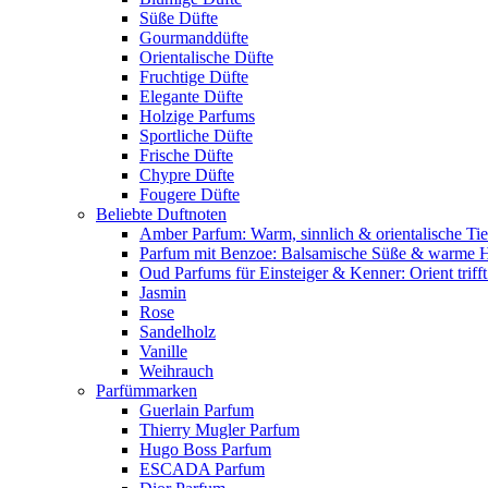
Süße Düfte
Gourmanddüfte
Orientalische Düfte
Fruchtige Düfte
Elegante Düfte
Holzige Parfums
Sportliche Düfte
Frische Düfte
Chypre Düfte
Fougere Düfte
Beliebte Duftnoten
Amber Parfum: Warm, sinnlich & orientalische Tie
Parfum mit Benzoe: Balsamische Süße & warme 
Oud Parfums für Einsteiger & Kenner: Orient triff
Jasmin
Rose
Sandelholz
Vanille
Weihrauch
Parfümmarken
Guerlain Parfum
Thierry Mugler Parfum
Hugo Boss Parfum
ESCADA Parfum