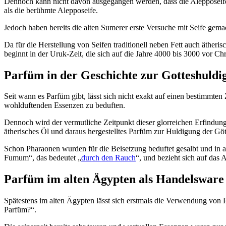
Dennoch kann nicht davon ausgegangen werden, dass die Alepposeife n
als die berühmte Alepposeife.
Jedoch haben bereits die alten Sumerer erste Versuche mit Seife gema
Da für die Herstellung von Seifen traditionell neben Fett auch ätheri
beginnt in der Uruk-Zeit, die sich auf die Jahre 4000 bis 3000 vor Chri
Parfüm in der Geschichte zur Gotteshuldi
Seit wann es Parfüm gibt, lässt sich nicht exakt auf einen bestimmten 
wohlduftenden Essenzen zu beduften.
Dennoch wird der vermutliche Zeitpunkt dieser glorreichen Erfindung
ätherisches Öl und daraus hergestelltes Parfüm zur Huldigung der Gö
Schon Pharaonen wurden für die Beisetzung beduftet gesalbt und in a
Fumum“, das bedeutet „
durch den Rauch
“, und bezieht sich auf das
Parfüm im alten Ägypten als Handelsware
Spätestens im alten Ägypten lässt sich erstmals die Verwendung von
Parfüm?“.