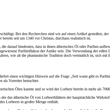
schäftigt. Bei den Recherchen sind wir auf einen Artikel gestoßen, der
ereits seit um 1340 vor Christus, durchaus realistisch ist.
die darauf hindeuten, dass in ihnen ätherisches Öl oder Parfüm aufbew
nachgewiesene Parfümflakon der Antike sein. Die Verwendung der edlen 
uhren, wie alt die phantastische Tradition doch vermutlich ist, sich mit
d liefert einen wichtigen Hinweis auf die Frage „Seit wann gibt es Pa
n als Vorreiter betrachtet.
therischen Ölen kannte und so wird der Lorbeer bereits in mehr als 7000
in der das ätherische Öl von Lorbeerblättern der hauptsächliche Wirkstof
l des Lorbeers in großer Menge enthält.