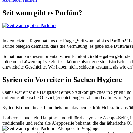
Abenteuer riechen
Seit wann gibt es Parfüm?
In den letzten Tagen hat uns die Frage „Seit wann gibt es Parfüm?“ be
Funde belegen demnach, dass die Vermutung, es gäbe edle Duftwässer b
So hat man an diesem orientalischen Fundort Grabbeigaben gefunden, 
mit einem Löwenkopf verziert ist, könnte also der erste historisch 
entwickelte Geschichte. Wir haben nicht schlecht gestaunt, als wie erf
Syrien ein Vorreiter in Sachen Hygiene
Qatna war einst die Hauptstadt eines Stadtkönigreiches in Syrien un
duftende ätherische Öle zielgerichtet eingesetzt – und dafür wird Syrie
Syrien ist ohnehin als Land bekannt, das bereits früh Heilkräfte aus ä
Lorbeer ist auch ein Hauptbestandteil für die syrische Aleppo-Seife, 
traditionelle und recht alte Alepposeife bekannt, die das ätherische Ö