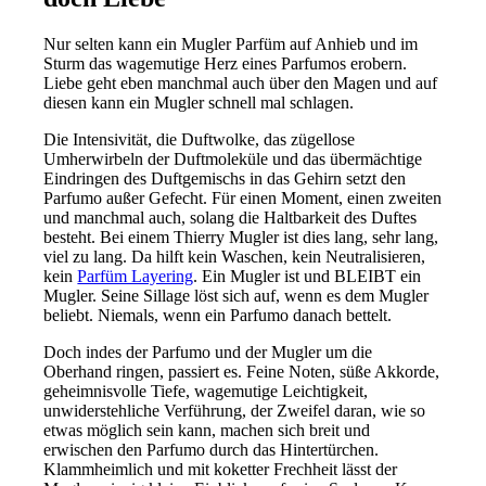
Nur selten kann ein Mugler Parfüm auf Anhieb und im
Sturm das wagemutige Herz eines Parfumos erobern.
Liebe geht eben manchmal auch über den Magen und auf
diesen kann ein Mugler schnell mal schlagen.
Die Intensivität, die Duftwolke, das zügellose
Umherwirbeln der Duftmoleküle und das übermächtige
Eindringen des Duftgemischs in das Gehirn setzt den
Parfumo außer Gefecht. Für einen Moment, einen zweiten
und manchmal auch, solang die Haltbarkeit des Duftes
besteht. Bei einem Thierry Mugler ist dies lang, sehr lang,
viel zu lang. Da hilft kein Waschen, kein Neutralisieren,
kein
Parfüm Layering
. Ein Mugler ist und BLEIBT ein
Mugler. Seine Sillage löst sich auf, wenn es dem Mugler
beliebt. Niemals, wenn ein Parfumo danach bettelt.
Doch indes der Parfumo und der Mugler um die
Oberhand ringen, passiert es. Feine Noten, süße Akkorde,
geheimnisvolle Tiefe, wagemutige Leichtigkeit,
unwiderstehliche Verführung, der Zweifel daran, wie so
etwas möglich sein kann, machen sich breit und
erwischen den Parfumo durch das Hintertürchen.
Klammheimlich und mit koketter Frechheit lässt der