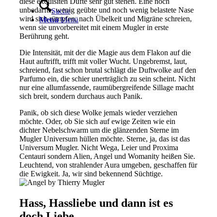
diese exquisiten Düfte sehr gut stehen. Eine noch
unbedarfte, wenig geübte und noch wenig belastete Nase
Suche
wird sich rümpfen, nach Übelkeit und Migräne schreien,
Menü
Menü
wenn sie unvorbereitet mit einem Mugler in erste
Berührung geht.
Die Intensität, mit der die Magie aus dem Flakon auf die
Haut auftrifft, trifft mit voller Wucht. Ungebremst, laut,
schreiend, fast schon brutal schlägt die Duftwolke auf den
Parfumo ein, die schier unerträglich zu sein scheint. Nicht
nur eine allumfassende, raumübergreifende Sillage macht
sich breit, sondern durchaus auch Panik.
Panik, ob sich diese Wolke jemals wieder verziehen
möchte. Oder, ob Sie sich auf ewige Zeiten wie ein
dichter Nebelschwarm um die glänzenden Sterne im
Mugler Universum hüllen möchte. Sterne, ja, das ist das
Universum Mugler. Nicht Wega, Leier und Proxima
Centauri sondern Alien, Angel und Womanity heißen Sie.
Leuchtend, von strahlender Aura umgeben, geschaffen für
die Ewigkeit. Ja, wir sind bekennend Süchtige.
Hass, Hassliebe und dann ist es
doch Liebe