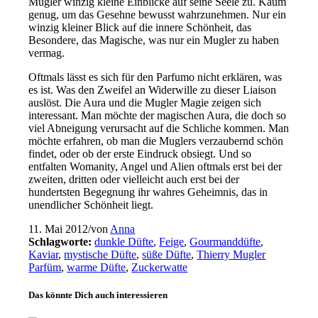
Mugler winzig kleine Einblicke auf seine Seele zu. Kaum
genug, um das Gesehne bewusst wahrzunehmen. Nur ein
winzig kleiner Blick auf die innere Schönheit, das
Besondere, das Magische, was nur ein Mugler zu haben
vermag.
Oftmals lässt es sich für den Parfumo nicht erklären, was
es ist. Was den Zweifel an Widerwille zu dieser Liaison
auslöst. Die Aura und die Mugler Magie zeigen sich
interessant. Man möchte der magischen Aura, die doch so
viel Abneigung verursacht auf die Schliche kommen. Man
möchte erfahren, ob man die Muglers verzaubernd schön
findet, oder ob der erste Eindruck obsiegt. Und so
entfalten Womanity, Angel und Alien oftmals erst bei der
zweiten, dritten oder vielleicht auch erst bei der
hundertsten Begegnung ihr wahres Geheimnis, das in
unendlicher Schönheit liegt.
11. Mai 2012
/
von
Anna
Schlagworte:
dunkle Düfte
,
Feige
,
Gourmanddüfte
,
Kaviar
,
mystische Düfte
,
süße Düfte
,
Thierry Mugler
Parfüm
,
warme Düfte
,
Zuckerwatte
Das könnte Dich auch interessieren