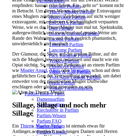
Parfümmarken
empfinden: hassen oder lieben. Ein „geht so“ kommt nicht
Guerlain Parfum
in Betracht. Um dieses Wissen lässt sich die Extravaganz
Thierry Mugler Parfum
eines Muglers zelebrieren. Zelebrieren auf nicht weniger
Hugo Boss Parfum
extravagante, mit erhabener Gleichgültigkeit verpaarten
ESCADA Parfum
Weise, wie es das Hause Mugler nun mal tut. Spektakulär,
Dior Parfum
außergewöhnlich und manchmal auf geniale Weise am
Dolce & Gabbana Parfum
Rande des Wahnsinns und doch zugleich phantastisch,
Lacoste Parfum
unwiderstehlich und magisch.
Tom Ford Parfüm
Lancome Parfum
Der Glamour, die Show auf der großen Bühne, auf der
Paco Rabanne Parfüm
sich die Muglers bewegen polarisiert und macht wie ein
Versace Parfum
Opiat süchtig. So mancher Parfumo ist an einem Parfüm
Florascent Parfum
wie
Mugler Angel
,
Alien
oder
Womanity
schon auf dem
Viktor & Rolf Parfüm
gefährlichen Grat der Verzweiflung gewandelt, um dabei
Yves Saint Laurent Parfüm
entweder von der gigantischen Mugler Duftwolke
Prada Parfüm
erschlagen oder süchtig geworden zu sein.
Weitere Parfümmarken
Parfüm kaufen Tipps
Damenparfüm
Sillage, Sillage und noch mehr
Herrenparfüm
Riechstoffe in Parfüm
Sillage
Parfüm-Wissen
Parfum FAQ
Ein
Thierry Mugler Parfum
ist niemals etwas für
Parfüm Blog
Anfänger, wenngleich auch jungen Damen und Herren
Parfüm Glossar