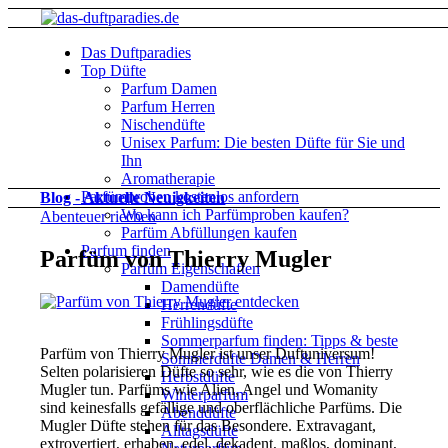
Das Duftparadies
Top Düfte
Parfum Damen
Parfum Herren
Nischendüfte
Unisex Parfum: Die besten Düfte für Sie und
Ihn
Aromatherapie
Parfümproben kostenlos anfordern
Blog - Aktuelle Neuigkeiten
Wo kann ich Parfümproben kaufen?
Abenteuer riechen
Parfüm Abfüllungen kaufen
Parfum finden
Parfüm von Thierry Mugler
Parfüm Eigenschaften
Damendüfte
Herrendüfte
Frühlingsdüfte
Sommerparfum finden: Tipps & beste
Parfüm von Thierry Mugler ist unser Duftuniversum!
Sommerdüfte Damen & Herren
Selten polarisieren Düfte so sehr, wie es die von Thierry
Herbstdüfte
Mugler tun. Parfüms wie Alien, Angel und Womanity
Winterparfum
sind keinesfalls gefällige und oberflächliche Parfüms. Die
Abenddüfte
Mugler Düfte stehen für das Besondere. Extravagant,
Alltagsdüfte
extrovertiert, erhaben, edel, dekadent, maßlos, dominant,