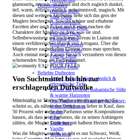
Naturparfüm
glamourös, intensiv, strahlend und doch zugleich dunkel,
Duftrichtungen
tief, warm, deliziös, zärtlich, geheimnisvoll, magisch. Mit
Blumige Düfte
diesen und weiteren Attributen ließe sich das gros der
Süße Düfte
Muglers beschreiben. Sowohl schöne und erhabene
Gourmanddüfte
Facetten aber auch Ecken und Kanten machen die
Orientalische Düfte
Charaktere der Muglers zu dem, was sie sind.
Fruchtige Düfte
Selbstbewusstsein auf höchstem Niveau in Liaison mit
Elegante Düfte
einem verführerischen Hauch von Arroganz. Über die
Holzige Parfums
Magie dieser zauberhaften Elixiere muss man sprechen.
Sportliche Düfte
Auch einmal mehr. Lassen Sie sich verzaubern von diesen
Frische Düfte
scheinenden Stars am Parfümhimmel.
Chypre Düfte
Fougere Düfte
Beliebte Duftnoten
Von Suchtmittel bis hin zur
Amber Parfum: Warm, sinnlich &
orientalische Tiefe
erschlagenden Duftwolke
Parfum mit Benzoe: Balsamische Süße
& warme Harznoten
Mittelmäßig ist Thierry Mugler niemals gut genug. Es
Oud Parfums für Einsteiger & Kenner:
scheint so, als nähme der Designer es lieber in Kauf, dass
Orient trifft Luxus
50 Prozent oder mehr der Parfumos seine Kompositionen
Jasmin
hassen, als dass jene Parfumos, die zu seinen Anhängern
Rose
zählen, die Mugler Düfte nur mit halbem Herzen lieben.
Sandelholz
Vanille
Was die Muglers angeht, so gibt es nur Schwarz, Weiß,
Weihrauch
keine Grautöne. Man kann sie nur auf zweierlei Weisen