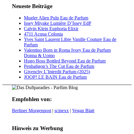
Neueste Beiträge
Mugler Alien Pulp Eau de Parfum
Issey Miyake Lumière D’Issey EdP
Calvin Klein Euphoria Elixir
4711 Acqua Colonia
Yves Saint Laurent Libre Vanille Couture Eau de
Parfum
Valentino Born in Roma Ivory Eau de Parfum
Donna & Uomo
Hugo Boss Bottled Beyond Eau de Parfum
Penhaligon’s The Cut Eau de Parfum
Givenchy L’Interdit Parfum (2025)
JOOP! LE BAIN Eau de Parfum
Empfohlen von:
Berliner Morgenpost
|
scinexx
|
Vegan Blatt
Hinweis zu Werbung