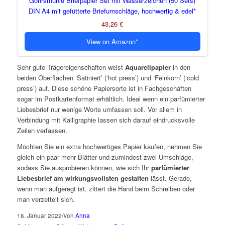
Gohrsmühle Briefpapier Set mit Wasserzeichen (50 Sets)
DIN A4 mit gefütterte Briefumschläge, hochwertig & edel
43,26 €
View on Amazon
Sehr gute Trägereigenschaften weist
Aquarellpapier
in den
beiden Oberflächen ‘Satiniert’ (‘hot press’) und ‘Feinkorn’ (‘cold
press’) auf. Diese schöne Papiersorte ist in Fachgeschäften
sogar im Postkartenformat erhältlich. Ideal wenn ein parfümierter
Liebesbrief nur wenige Worte umfassen soll. Vor allem in
Verbindung mit Kalligraphie lassen sich darauf eindrucksvolle
Zeilen verfassen.
Möchten Sie ein extra hochwertiges Papier kaufen, nehmen Sie
gleich ein paar mehr Blätter und zumindest zwei Umschläge,
sodass Sie ausprobieren können, wie sich Ihr
parfümierter
Liebesbrief am wirkungsvollsten gestalten
lässt. Gerade,
wenn man aufgeregt ist, zittert die Hand beim Schreiben oder
man verzettelt sich.
/
16. Januar 2022
von
Anna