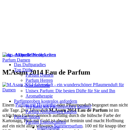
Blog - Aktuelle Neuigkeiten
Parfum Damen
Das Duftparadies
Top Düfte
M.Asam 2014 Eau de Parfum
Parfum Damen
Parfum Herren
Nischendüfte
Unisex Parfum: Die besten Düfte für Sie und Ihn
Aromatherapie
Parfümproben kostenlos anfordern
Einem
Parfüm mit Hyazinthe
oder Pflaumenduft begegnet man nicht
Wo kann ich Parfümproben kaufen?
alle Tage. Der Jahresduft
M.Asam 2014 Eau de Parfum
ist im
Parfüm Abfüllungen kaufen
schlichten Flakon dennoch auffällig durch die hübsche Farbe der
Parfum finden
Kartonage. Pink mit Gold ist absolut feminin und macht Hoffnung
Parfüm Eigenschaften
auf ein nicht allzu schweres
Sommerparfum
. 100 ml für knapp über
Damendüfte