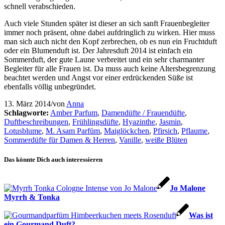
schnell verabschieden.
Auch viele Stunden später ist dieser an sich sanft Frauenbegleiter
immer noch präsent, ohne dabei aufdringlich zu wirken. Hier muss
man sich auch nicht den Kopf zerbrechen, ob es nun ein Fruchtduft
oder ein Blumenduft ist. Der Jahresduft 2014 ist einfach ein
Sommerduft, der gute Laune verbreitet und ein sehr charmanter
Begleiter für alle Frauen ist. Da muss auch keine Altersbegrenzung
beachtet werden und Angst vor einer erdrückenden Süße ist
ebenfalls völlig unbegründet.
13. März 2014
/
von
Anna
Schlagworte:
Amber Parfum
,
Damendüfte / Frauendüfte
,
Duftbeschreibungen
,
Frühlingsdüfte
,
Hyazinthe
,
Jasmin
,
Lotusblume
,
M. Asam Parfüm
,
Maiglöckchen
,
Pfirsich
,
Pflaume
,
Sommerdüfte für Damen & Herren
,
Vanille
,
weiße Blüten
Das könnte Dich auch interessieren
Jo Malone
Myrrh & Tonka
Was ist
ein Gourmand Duft?