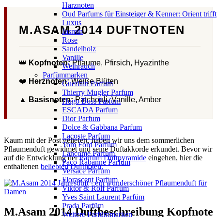
Harznoten
Oud Parfums für Einsteiger & Kenner: Orient trifft
Luxus
M.ASAM 2014 DUFTNOTEN
Jasmin
Rose
Sandelholz
Vanille
👑
Kopfnoten:
Pflaume, Pfirsich, Hyazinthe
Weihrauch
Parfümmarken
❤️
Herznoten:
Weiße Blüten
Guerlain Parfum
Thierry Mugler Parfum
▲
Basisnoten:
Patchouli, Vanille, Amber
Hugo Boss Parfum
ESCADA Parfum
Dior Parfum
Dolce & Gabbana Parfum
Lacoste Parfum
Kaum mit der Post geliefert, haben wir uns dem sommerlichen
Tom Ford Parfüm
Pflaumenduft gewidmet und seine Duftakkorde erkundet. Bevor wir
Lancome Parfum
auf die Entwicklung der
Parfüm Duftpyramide
eingehen, hier die
Paco Rabanne Parfüm
enthaltenen
beliebten Duftnoten.
Versace Parfum
Florascent Parfum
Viktor & Rolf Parfüm
Yves Saint Laurent Parfüm
Prada Parfüm
M.Asam 2014 Duftbeschreibung Kopfnote
Weitere Parfümmarken