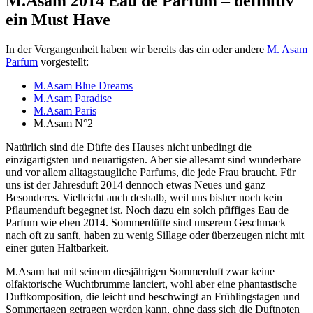
M.Asam 2014 Eau de Parfum – definitiv
ein Must Have
In der Vergangenheit haben wir bereits das ein oder andere
M. Asam
Parfum
vorgestellt:
M.Asam Blue Dreams
M.Asam Paradise
M.Asam Paris
M.Asam N°2
Natürlich sind die Düfte des Hauses nicht unbedingt die
einzigartigsten und neuartigsten. Aber sie allesamt sind wunderbare
und vor allem alltagstaugliche Parfums, die jede Frau braucht. Für
uns ist der Jahresduft 2014 dennoch etwas Neues und ganz
Besonderes. Vielleicht auch deshalb, weil uns bisher noch kein
Pflaumenduft begegnet ist. Noch dazu ein solch pfiffiges Eau de
Parfum wie eben 2014. Sommerdüfte sind unserem Geschmack
nach oft zu sanft, haben zu wenig Sillage oder überzeugen nicht mit
einer guten Haltbarkeit.
M.Asam hat mit seinem diesjährigen Sommerduft zwar keine
olfaktorische Wuchtbrumme lanciert, wohl aber eine phantastische
Duftkomposition, die leicht und beschwingt an Frühlingstagen und
Sommertagen getragen werden kann, ohne dass sich die Duftnoten