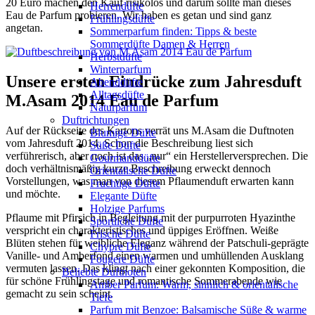
20 Euro machen den Kauf risikolos und darum sollte man dieses
Herrendüfte
Eau de Parfum probieren. Wir haben es getan und sind ganz
Frühlingsdüfte
angetan.
Sommerparfum finden: Tipps & beste
Sommerdüfte Damen & Herren
Herbstdüfte
Winterparfum
Unsere ersten Eindrücke zum Jahresduft
Abenddüfte
Alltagsdüfte
M.Asam 2014 Eau de Parfum
Naturparfüm
Duftrichtungen
Auf der Rückseite des Kartons verrät uns M.Asam die Duftnoten
Blumige Düfte
vom Jahresduft 2014. Schon die Beschreibung liest sich
Süße Düfte
verführerisch, aber noch ist das „nur“ ein Herstellerversprechen. Die
Gourmanddüfte
doch verhältnismäßig kurze Beschreibung erweckt dennoch
Orientalische Düfte
Vorstellungen, was man von diesem Pflaumenduft erwarten kann
Fruchtige Düfte
und möchte.
Elegante Düfte
Holzige Parfums
Pflaume mit Pfirsich in Begleitung mit der purpurroten Hyazinthe
Sportliche Düfte
verspricht ein charakteristisches und üppiges Eröffnen. Weiße
Frische Düfte
Blüten stehen für weibliche Eleganz während der Patschuli-geprägte
Chypre Düfte
Vanille- und Amberfond einen warmen und umhüllenden Ausklang
Fougere Düfte
vermuten lassen. Das klingt nach einer gekonnten Komposition, die
Beliebte Duftnoten
für schöne Frühlingstage und romantische Sommerabende wie
Amber Parfum: Warm, sinnlich & orientalische
gemacht zu sein scheint.
Tiefe
Parfum mit Benzoe: Balsamische Süße & warme