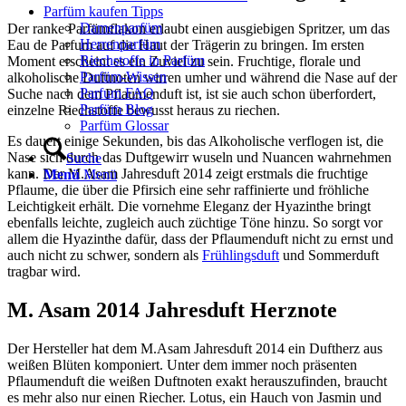
Parfüm kaufen Tipps
Damenparfüm
Der ranke Parfümflakon erlaubt einen ausgiebigen Spritzer, um das
Herrenparfüm
Eau de Parfum auf die Haut der Trägerin zu bringen. Im ersten
Riechstoffe in Parfüm
Moment erscheint es ein Zuviel zu sein. Fruchtige, florale und
Parfüm-Wissen
alkoholische Duftnoten wirren umher und während die Nase auf der
Parfum FAQ
Suche nach dem Pflaumenduft ist, ist sie auch schon überfordert,
Parfüm Blog
einzelne Riechstoffe bewusst heraus zu riechen.
Parfüm Glossar
Es dauert einige Sekunden, bis das Alkoholische verflogen ist, die
Nase sich durch das Duftgewirr wuseln und Nuancen wahrnehmen
Suche
kann. Der M.Asam Jahresduft 2014 zeigt erstmals die fruchtige
Menü
Menü
Pflaume, die über die Pfirsich eine sehr raffinierte und fröhliche
Leichtigkeit erhält. Die vornehme Eleganz der Hyazinthe bringt
ebenfalls leichte, zugleich auch züchtige Töne hinzu. So sorgt vor
allem die Hyazinthe dafür, dass der Pflaumenduft nicht zu ernst und
auch nicht zu schwer, sondern als
Frühlingsduft
und Sommerduft
tragbar wird.
M. Asam 2014 Jahresduft Herznote
Der Hersteller hat dem M.Asam Jahresduft 2014 ein Duftherz aus
weißen Blüten komponiert. Unter dem immer noch präsenten
Pflaumenduft die weißen Duftnoten exakt herauszufinden, braucht
es mehr also nur einen Riecher. Lotus, ein Hauch von Jasmin und