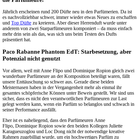
Jährlich erscheinen rund 200 Düfte neu in den Parfümerien. Da ist
es nachvollziehbar schwer, immer wieder etwas Neues zu erschaffen
und
Top Düfte
zu kreieren. Aber dieser Herrenduft wurde unter
anderem von zwei Starparfümeuren komponiert – da muss einfach
mehr drin sein als das, was sich uns beim Testen des Dufts
präsentiert hat.
Paco Rabanne Phantom EdT: Starbesetzung, aber
Potenzial nicht genutzt
Vor allem, weil mit Anne Flipo und Dominique Ropion gleich zwei
wunderbare Parfümeure an der Komposition beteiligt waren, fällt
unsere Enttäuschung so schwer aus. Gerade diese beiden
Meisternasen haben in der Vergangenheit mehr als einmal ihr
gesamtes schöpferische Können unter Beweis gestellt. Wir sind uns
sicher, dass es nicht den verantwortlichen Parfümeuren zur Last
gelegt werden kann, wenn ein Parfüm so belanglos und schwach in
seiner Performance ausfällt.
Eher ist es naheliegend, dass den Parfümeuren Anne
Flipo, Dominique Ropion sowie den beiden Kollegen Juliette
Karagueuzoglou und Loc Dong nicht der notwendige kreative
Rahmen zugebilligt wurde, um ein hochwertiges Parfüm zu