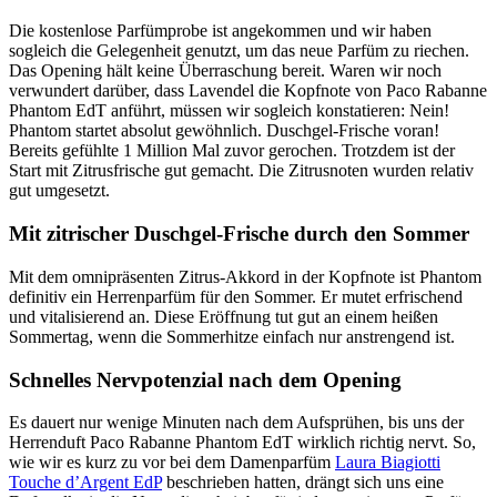
Die kostenlose Parfümprobe ist angekommen und wir haben
sogleich die Gelegenheit genutzt, um das neue Parfüm zu riechen.
Das Opening hält keine Überraschung bereit. Waren wir noch
verwundert darüber, dass Lavendel die Kopfnote von Paco Rabanne
Phantom EdT anführt, müssen wir sogleich konstatieren: Nein!
Phantom startet absolut gewöhnlich. Duschgel-Frische voran!
Bereits gefühlte 1 Million Mal zuvor gerochen. Trotzdem ist der
Start mit Zitrusfrische gut gemacht. Die Zitrusnoten wurden relativ
gut umgesetzt.
Mit zitrischer Duschgel-Frische durch den Sommer
Mit dem omnipräsenten Zitrus-Akkord in der Kopfnote ist Phantom
definitiv ein Herrenparfüm für den Sommer. Er mutet erfrischend
und vitalisierend an. Diese Eröffnung tut gut an einem heißen
Sommertag, wenn die Sommerhitze einfach nur anstrengend ist.
Schnelles Nervpotenzial nach dem Opening
Es dauert nur wenige Minuten nach dem Aufsprühen, bis uns der
Herrenduft Paco Rabanne Phantom EdT wirklich richtig nervt. So,
wie wir es kurz zu vor bei dem Damenparfüm
Laura Biagiotti
Touche d’Argent EdP
beschrieben hatten, drängt sich uns eine