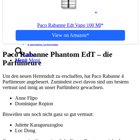
Parfüm kaufen Tipps
Damenparfüm
Herrenparfüm
Riechstoffe in Parfüm
Paco Rabanne Edt Vapo 100 Ml
Parfüm-Wissen
Parfum FAQ
View on Amazon
Parfüm Blog
Parfüm Glossar
Paco Rabanne Phantom EdT – die
Suche
Menü
Menü
Parfümeure
Um den neuen Herrenduft zu erschaffen, hat Paco Rabanne 4
Parfümeure angeheuert. Zumindest zwei davon sind uns bestens
vertraut und innig an unser Parfümherz gewachsen.
Anne Flipo
Dominique Ropion
Bisweilen uns noch nicht ganz so gut vertraut:
Juliette Karagueuzoglou
Loc Dong