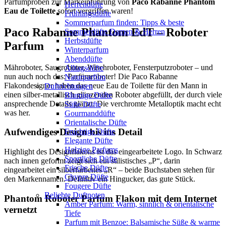
Parfümproben zur Markeinführung von
Paco Rabanne Phantom
Herrendüfte
Eau de Toilette
sofort vergriffen waren!
Frühlingsdüfte
Sommerparfum finden: Tipps & beste
Paco Rabanne Phantom EdT – Roboter
Sommerdüfte Damen & Herren
Herbstdüfte
Parfum
Winterparfum
Abenddüfte
Mähroboter, Saugroboter, Wischroboter, Fensterputzroboter – und
Alltagsdüfte
nun auch noch das: Parfümroboter! Die Paco Rabanne
Naturparfüm
Flakondesigner haben das neue Eau de Toilette für den Mann in
Duftrichtungen
einen silber-metallisch glänzenden Roboter abgefüllt, der durch viele
Blumige Düfte
ansprechende Details glänzt. Die verchromte Metalloptik macht echt
Süße Düfte
was her.
Gourmanddüfte
Orientalische Düfte
Aufwendiges Design bis ins Detail
Fruchtige Düfte
Elegante Düfte
Holzige Parfums
Highlight des Designflakons ist das eingearbeitete Logo. In Schwarz
Sportliche Düfte
nach innen geformt zeigt sich ein stilistisches „P“, darin
Frische Düfte
eingearbeitet ein silberfarbenes „R“ – beide Buchstaben stehen für
Chypre Düfte
den Markennamen. Definitiv ein Hingucker, das gute Stück.
Fougere Düfte
Beliebte Duftnoten
Phantom Roboter Parfum Flakon mit dem Internet
Amber Parfum: Warm, sinnlich & orientalische
vernetzt
Tiefe
Parfum mit Benzoe: Balsamische Süße & warme