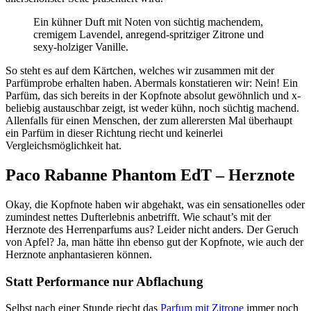
Ein kühner Duft mit Noten von süchtig machendem,
cremigem Lavendel, anregend-spritziger Zitrone und
sexy-holziger Vanille.
So steht es auf dem Kärtchen, welches wir zusammen mit der
Parfümprobe erhalten haben. Abermals konstatieren wir: Nein! Ein
Parfüm, das sich bereits in der Kopfnote absolut gewöhnlich und x-
beliebig austauschbar zeigt, ist weder kühn, noch süchtig machend.
Allenfalls für einen Menschen, der zum allerersten Mal überhaupt
ein Parfüm in dieser Richtung riecht und keinerlei
Vergleichsmöglichkeit hat.
Paco Rabanne Phantom EdT – Herznote
Okay, die Kopfnote haben wir abgehakt, was ein sensationelles oder
zumindest nettes Dufterlebnis anbetrifft. Wie schaut’s mit der
Herznote des Herrenparfums aus? Leider nicht anders. Der Geruch
von Apfel? Ja, man hätte ihn ebenso gut der Kopfnote, wie auch der
Herznote anphantasieren können.
Statt Performance nur Abflachung
Selbst nach einer Stunde riecht das
Parfum mit Zitrone
immer noch