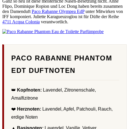
Ganz so neu ist diese meisterliche Nasen-Besetzung nicht. Anne
Flipo, Dominique Ropion und Loc Dong haben bereits zusammen
den Damenduft
Paco Rabanne Olympea EdP
unter Mitwirken von
IFF komponiert. Juliette Karagueuzoglou ist für Düfte der Reihe
4711 Acqua Colonia
verantwortlich.
PACO RABANNE PHANTOM
EDT DUFTNOTEN
👑
Kopfnoten:
Lavendel, Zitronenschale,
Amalfizitrone
❤️
Herznoten:
Lavendel, Apfel, Patchouli, Rauch,
erdige Noten
▲
Basisnoten:
Lavendel, Vanille, Vetiver