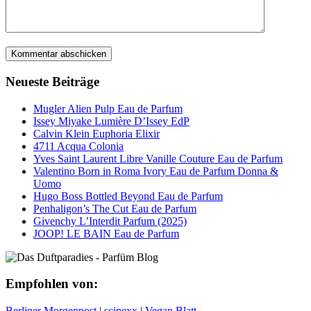
Neueste Beiträge
Mugler Alien Pulp Eau de Parfum
Issey Miyake Lumière D’Issey EdP
Calvin Klein Euphoria Elixir
4711 Acqua Colonia
Yves Saint Laurent Libre Vanille Couture Eau de Parfum
Valentino Born in Roma Ivory Eau de Parfum Donna &
Uomo
Hugo Boss Bottled Beyond Eau de Parfum
Penhaligon’s The Cut Eau de Parfum
Givenchy L’Interdit Parfum (2025)
JOOP! LE BAIN Eau de Parfum
Empfohlen von:
Berliner Morgenpost
|
scinexx
|
Vegan Blatt