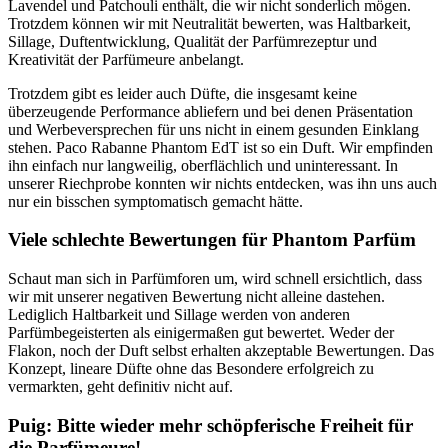
Lavendel und Patchouli enthält, die wir nicht sonderlich mögen.
Trotzdem können wir mit Neutralität bewerten, was Haltbarkeit,
Sillage, Duftentwicklung, Qualität der Parfümrezeptur und
Kreativität der Parfümeure anbelangt.
Trotzdem gibt es leider auch Düfte, die insgesamt keine
überzeugende Performance abliefern und bei denen Präsentation
und Werbeversprechen für uns nicht in einem gesunden Einklang
stehen. Paco Rabanne Phantom EdT ist so ein Duft. Wir empfinden
ihn einfach nur langweilig, oberflächlich und uninteressant. In
unserer Riechprobe konnten wir nichts entdecken, was ihn uns auch
nur ein bisschen symptomatisch gemacht hätte.
Viele schlechte Bewertungen für Phantom Parfüm
Schaut man sich in Parfümforen um, wird schnell ersichtlich, dass
wir mit unserer negativen Bewertung nicht alleine dastehen.
Lediglich Haltbarkeit und Sillage werden von anderen
Parfümbegeisterten als einigermaßen gut bewertet. Weder der
Flakon, noch der Duft selbst erhalten akzeptable Bewertungen. Das
Konzept, lineare Düfte ohne das Besondere erfolgreich zu
vermarkten, geht definitiv nicht auf.
Puig: Bitte wieder mehr schöpferische Freiheit für
die Parfümeure!