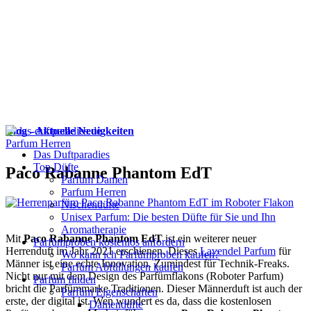
Blog - Aktuelle Neuigkeiten
Parfum Herren
Das Duftparadies
Top Düfte
Paco Rabanne Phantom EdT
Parfum Damen
Parfum Herren
Nischendüfte
Unisex Parfum: Die besten Düfte für Sie und Ihn
Aromatherapie
Mit
Paco Rabanne Phantom EdT
ist ein weiterer neuer
Parfümproben kostenlos anfordern
Herrenduft im Jahr 2021 erschienen. Dieses
Lavendel Parfum
für
Wo kann ich Parfümproben kaufen?
Männer ist eine echte Innovation. Zumindest für Technik-Freaks.
Parfüm Abfüllungen kaufen
Nicht nur mit dem Design des Parfümflakons (Roboter Parfum)
Parfum finden
bricht die Parfümmarke Traditionen. Dieser Männerduft ist auch der
Parfüm Eigenschaften
erste, der digital ist. Wen wundert es da, dass die kostenlosen
Damendüfte