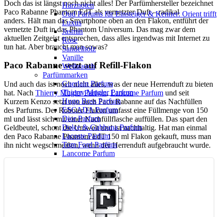
Doch das ist längst noch nicht alles! Der Parfümhersteller bezeichnet
Harznoten
Paco Rabanne Phantom EdT als vernetzter Duft – radikal
Oud Parfums für Einsteiger & Kenner: Orient trifft
anders. Hält man das Smartphone oben an den Flakon, entführt der
Luxus
vernetzte Duft in das Phantom Universum. Das mag zwar dem
Jasmin
aktuellen Zeitgeist entsprechen, dass alles irgendwas mit Internet zu
Rose
tun hat. Aber braucht man sowas?
Sandelholz
Vanille
Paco Rabanne setzt auf Refill-Flakon
Weihrauch
Parfümmarken
Guerlain Parfum
Und auch das ist noch nicht alles, was der neue Herrenduft zu bieten
Thierry Mugler Parfum
hat. Nach
Thierry Mugler Parfum
,
Lancome Parfum
und seit
Hugo Boss Parfum
Kurzem Kenzo setzt nun auch Paco Rabanne auf das Nachfüllen
ESCADA Parfum
des Parfums. Der Roboter Flakon umfasst eine Füllmenge von 150
Dior Parfum
ml und lässt sich mit einer Nachfüllflasche auffüllen. Das spart den
Dolce & Gabbana Parfum
Geldbeutel, schont die Umwelt und ist nachhaltig. Hat man einmal
Lacoste Parfum
den Paco Rabanne Phantom EdT 150 ml Flakon gekauft, muss man
Tom Ford Parfüm
ihn nicht wegschmeißen, wenn der Herrenduft aufgebraucht wurde.
Lancome Parfum
Paco Rabanne Parfüm
Versace Parfum
Florascent Parfum
Viktor & Rolf Parfüm
Yves Saint Laurent Parfüm
Prada Parfüm
Weitere Parfümmarken