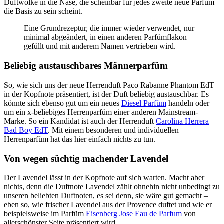
Duftwolke in die Nase, die scheinbar für jedes zweite neue Parfüm
die Basis zu sein scheint.
Eine Grundrezeptur, die immer wieder verwendet, nur
minimal abgeändert, in einen anderen Parfümflakon
gefüllt und mit anderem Namen vertrieben wird.
Beliebig austauschbares Männerparfüm
So, wie sich uns der neue Herrenduft Paco Rabanne Phantom EdT
in der Kopfnote präsentiert, ist der Duft beliebig austauschbar. Es
könnte sich ebenso gut um ein neues
Diesel Parfüm
handeln oder
um ein x-beliebiges Herrenparfüm einer anderen Mainstream-
Marke. So ein Kandidat ist auch der Herrenduft
Carolina Herrera
Bad Boy EdT
. Mit einem besonderen und individuellen
Herrenparfüm hat das hier einfach nichts zu tun.
Von wegen süchtig machender Lavendel
Der Lavendel lässt in der Kopfnote auf sich warten. Macht aber
nichts, denn die Duftnote Lavendel zählt ohnehin nicht unbedingt zu
unseren beliebten Duftnoten, es sei denn, sie wäre gut gemacht –
eben so, wie frischer Lavendel aus der Provence duftet und wie er
beispielsweise im Parfüm
Eisenberg Jose Eau de Parfum
von
allerschönster Seite präsentiert wird.